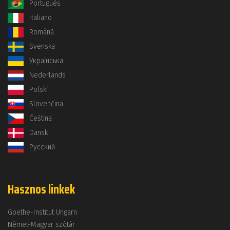
Português
Italiano
Română
Svenska
Українська
Nederlands
Polski
Slovenčina
Čeština
Dansk
Русский
Hasznos linkek
Goethe-Institut Ungarn
Német-Magyar szótár