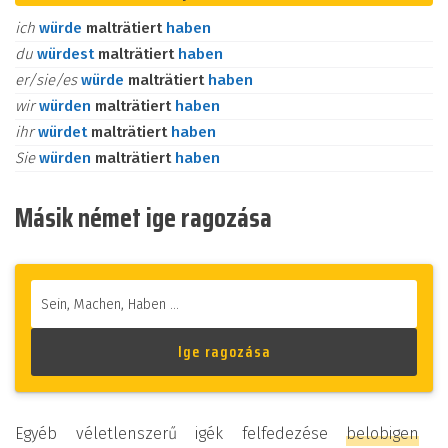
ich
würde
malträtiert
haben
du
würdest
malträtiert
haben
er/sie/es
würde
malträtiert
haben
wir
würden
malträtiert
haben
ihr
würdet
malträtiert
haben
Sie
würden
malträtiert
haben
Másik német ige ragozása
Egyéb véletlenszerű igék felfedezése
belobigen