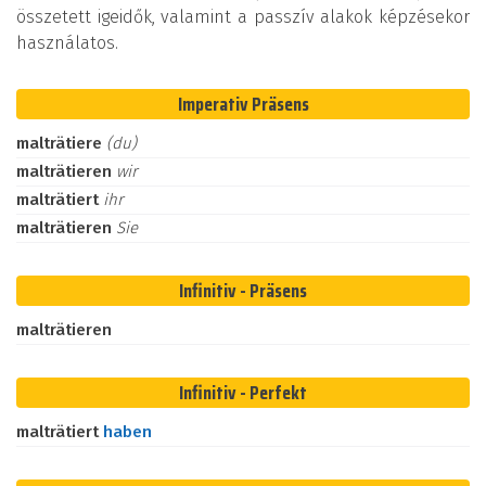
összetett igeidők, valamint a passzív alakok képzésekor
használatos.
Imperativ Präsens
malträtiere
(du)
malträtieren
wir
malträtiert
ihr
malträtieren
Sie
Infinitiv - Präsens
malträtieren
Infinitiv - Perfekt
malträtiert
haben