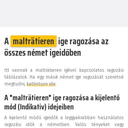
A
malträtieren
ige ragozása az
összes német igeidőben
Itt vannak a malträtieren igével kapcsolatos ragozási
táblázatok. Ha egy másik német ige ragozását szeretné
megtudni,
kattintson ide
.
A "malträtieren" ige ragozása a kijelentő
mód (Indikativ) idejeiben
A kijelentő módú igeidők a leggyakrabban használatos
ragozási idők a németben. Valós tényeket vagy