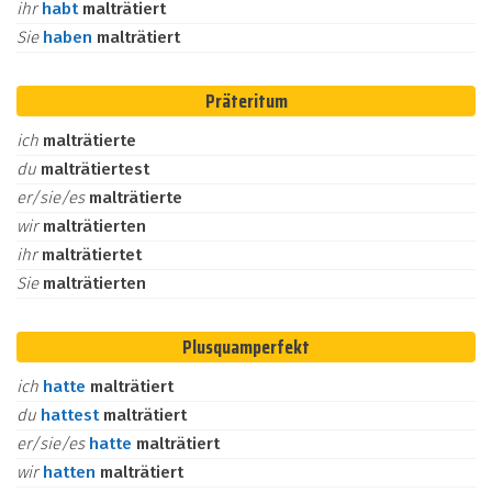
ihr
habt
malträtiert
Sie
haben
malträtiert
Präteritum
ich
malträtierte
du
malträtiertest
er/sie/es
malträtierte
wir
malträtierten
ihr
malträtiertet
Sie
malträtierten
Plusquamperfekt
ich
hatte
malträtiert
du
hattest
malträtiert
er/sie/es
hatte
malträtiert
wir
hatten
malträtiert