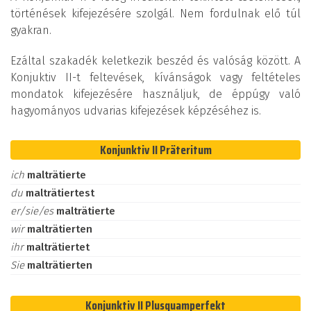
történések kifejezésére szolgál. Nem fordulnak elő túl
gyakran.
Ezáltal szakadék keletkezik beszéd és valóság között. A
Konjuktiv II-t feltevések, kívánságok vagy feltételes
mondatok kifejezésére használjuk, de éppúgy való
hagyományos udvarias kifejezések képzéséhez is.
Konjunktiv II Präteritum
ich
malträtierte
du
malträtiertest
er/sie/es
malträtierte
wir
malträtierten
ihr
malträtiertet
Sie
malträtierten
Konjunktiv II Plusquamperfekt