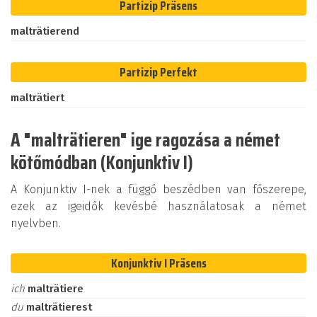
Partizip Präsens
malträtierend
Partizip Perfekt
malträtiert
A "malträtieren" ige ragozása a német
kötőmódban (Konjunktiv I)
A Konjunktiv I-nek a függő beszédben van főszerepe,
ezek az igeidők kevésbé használatosak a német
nyelvben.
Konjunktiv I Präsens
ich
malträtiere
du
malträtierest