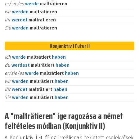
er/sie/es
werde
malträtieren
wir
werden
malträtieren
ihr
werdet
malträtieren
Sie
werden
malträtieren
Konjunktiv I Futur II
ich
werde
malträtiert
haben
du
werdest
malträtiert
haben
er/sie/es
werde
malträtiert
haben
wir
werden
malträtiert
haben
ihr
werdet
malträtiert
haben
Sie
werden
malträtiert
haben
A "malträtieren" ige ragozása a német
feltételes módban (Konjunktiv II)
A Konjunktiv II-t főleg irreálisnak tekintett cselekvések,