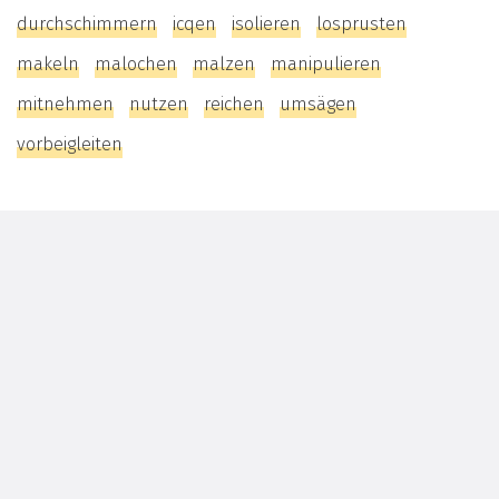
durchschimmern
icqen
isolieren
losprusten
makeln
malochen
malzen
manipulieren
mitnehmen
nutzen
reichen
umsägen
vorbeigleiten