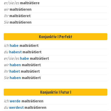
er/sie/es
malträtiere
wir
malträtieren
ihr
malträtieret
Sie
malträtieren
Konjunktiv I Perfekt
ich
habe
malträtiert
du
habest
malträtiert
er/sie/es
habe
malträtiert
wir
haben
malträtiert
ihr
habet
malträtiert
Sie
haben
malträtiert
Konjunktiv I Futur I
ich
werde
malträtieren
du
werdest
malträtieren