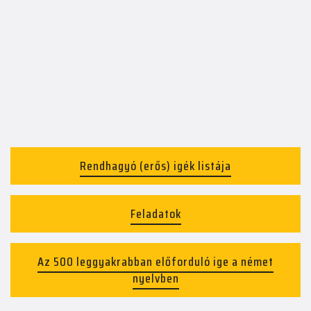
Rendhagyó (erős) igék listája
Feladatok
Az 500 leggyakrabban előforduló ige a német
nyelvben