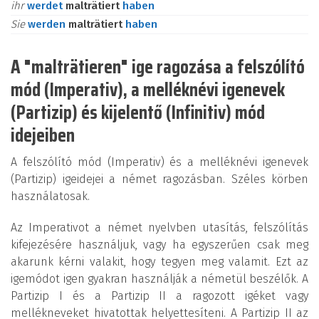
ihr
werdet
malträtiert
haben
Sie
werden
malträtiert
haben
A "malträtieren" ige ragozása a felszólító
mód (Imperativ), a melléknévi igenevek
(Partizip) és kijelentő (Infinitiv) mód
idejeiben
A felszólító mód (Imperativ) és a melléknévi igenevek
(Partizip) igeidejei a német ragozásban. Széles körben
használatosak.
Az Imperativot a német nyelvben utasítás, felszólítás
kifejezésére használjuk, vagy ha egyszerűen csak meg
akarunk kérni valakit, hogy tegyen meg valamit. Ezt az
igemódot igen gyakran használják a németül beszélők. A
Partizip I és a Partizip II a ragozott igéket vagy
mellékneveket hivatottak helyettesíteni. A Partizip II az