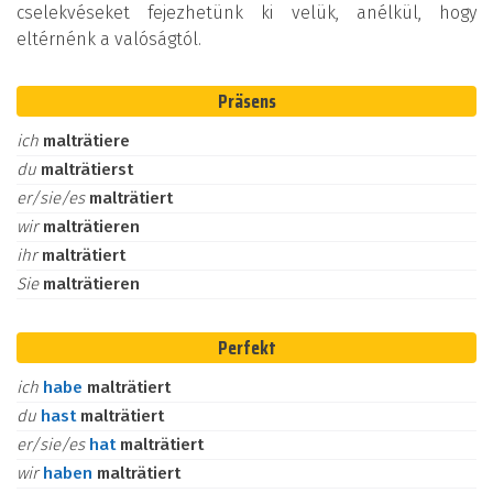
cselekvéseket fejezhetünk ki velük, anélkül, hogy
eltérnénk a valóságtól.
Präsens
ich
malträtiere
du
malträtierst
er/sie/es
malträtiert
wir
malträtieren
ihr
malträtiert
Sie
malträtieren
Perfekt
ich
habe
malträtiert
du
hast
malträtiert
er/sie/es
hat
malträtiert
wir
haben
malträtiert