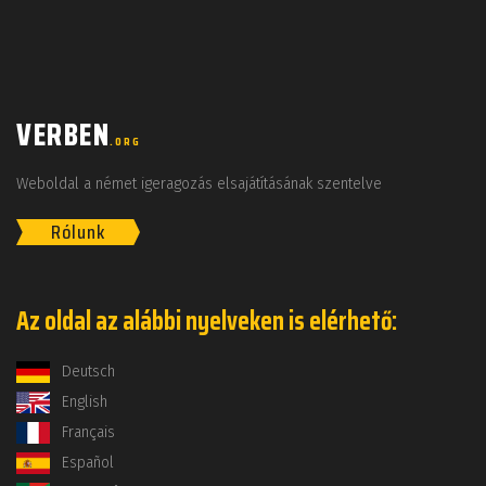
VERBEN
.ORG
Weboldal a német igeragozás elsajátításának szentelve
Rólunk
Az oldal az alábbi nyelveken is elérhető:
Deutsch
English
Français
Español