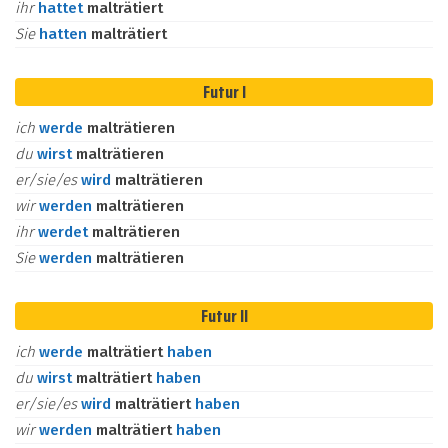
ihr
hattet
malträtiert
Sie
hatten
malträtiert
Futur I
ich
werde
malträtieren
du
wirst
malträtieren
er/sie/es
wird
malträtieren
wir
werden
malträtieren
ihr
werdet
malträtieren
Sie
werden
malträtieren
Futur II
ich
werde
malträtiert
haben
du
wirst
malträtiert
haben
er/sie/es
wird
malträtiert
haben
wir
werden
malträtiert
haben