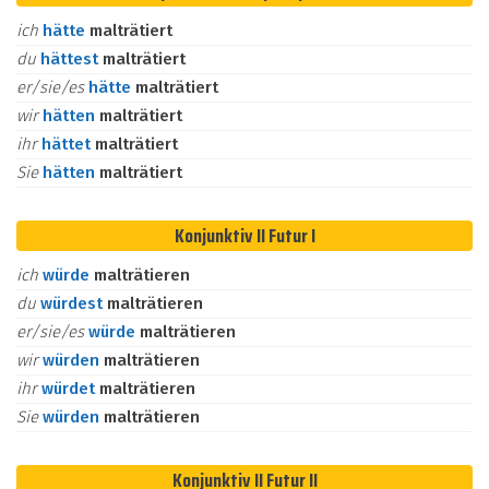
ich
hätte
malträtiert
du
hättest
malträtiert
er/sie/es
hätte
malträtiert
wir
hätten
malträtiert
ihr
hättet
malträtiert
Sie
hätten
malträtiert
Konjunktiv II Futur I
ich
würde
malträtieren
du
würdest
malträtieren
er/sie/es
würde
malträtieren
wir
würden
malträtieren
ihr
würdet
malträtieren
Sie
würden
malträtieren
Konjunktiv II Futur II