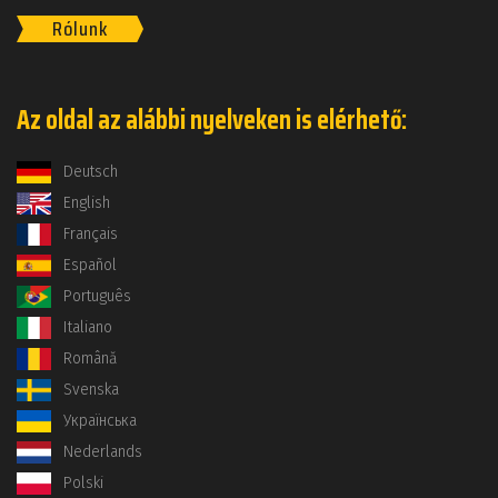
Rólunk
Az oldal az alábbi nyelveken is elérhető:
Deutsch
English
Français
Español
Português
Italiano
Română
Svenska
Українська
Nederlands
Polski