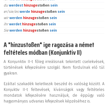
du
werdest
hinzu
ge
stoßen
sein
er/sie/es
werde
hinzu
ge
stoßen
sein
wir
werden
hinzu
ge
stoßen
sein
ihr
werdet
hinzu
ge
stoßen
sein
Sie
werden
hinzu
ge
stoßen
sein
A "hinzustoßen" ige ragozása a német
feltételes módban (Konjunktiv II)
A Konjunktiv II-t főleg irreálisnak tekintett cselekvések,
történések kifejezésére szolgál. Nem fordulnak elő túl
gyakran.
Ezáltal szakadék keletkezik beszéd és valóság között. A
Konjuktiv II-t feltevések, kívánságok vagy feltételes
mondatok kifejezésére használjuk, de éppúgy való
hagyományos udvarias kifejezések képzéséhez is.