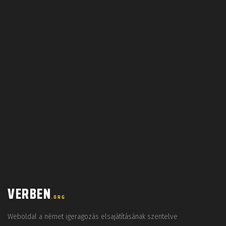
VERBEN
.ORG
Weboldal a német igeragozás elsajátításának szentelve