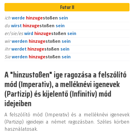
Futur II
ich
werde
hinzu
ge
stoßen
sein
du
wirst
hinzu
ge
stoßen
sein
er/sie/es
wird
hinzu
ge
stoßen
sein
wir
werden
hinzu
ge
stoßen
sein
ihr
werdet
hinzu
ge
stoßen
sein
Sie
werden
hinzu
ge
stoßen
sein
A "hinzustoßen" ige ragozása a felszólító
mód (Imperativ), a melléknévi igenevek
(Partizip) és kijelentő (Infinitiv) mód
idejeiben
A felszólító mód (Imperativ) és a melléknévi igenevek
(Partizip) igeidejei a német ragozásban. Széles körben
használatosak.