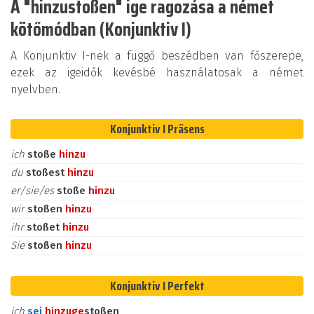
A "hinzustoßen" ige ragozása a német
kötőmódban (Konjunktiv I)
A Konjunktiv I-nek a függő beszédben van főszerepe,
ezek az igeidők kevésbé használatosak a német
nyelvben.
Konjunktiv I Präsens
ich
stoße
hinzu
du
stoßest
hinzu
er/sie/es
stoße
hinzu
wir
stoßen
hinzu
ihr
stoßet
hinzu
Sie
stoßen
hinzu
Konjunktiv I Perfekt
ich
sei
hinzu
ge
stoßen