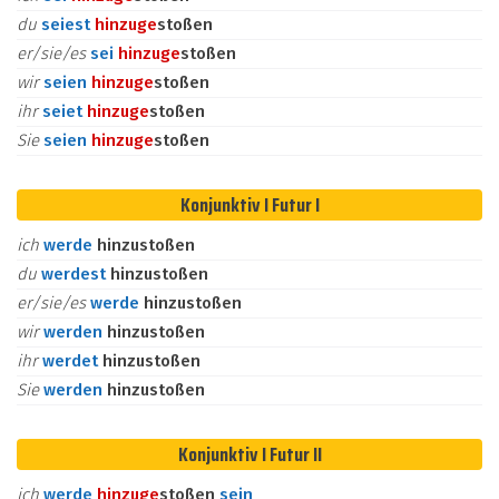
du
seiest
hinzu
ge
stoßen
er/sie/es
sei
hinzu
ge
stoßen
wir
seien
hinzu
ge
stoßen
ihr
seiet
hinzu
ge
stoßen
Sie
seien
hinzu
ge
stoßen
Konjunktiv I Futur I
ich
werde
hinzustoßen
du
werdest
hinzustoßen
er/sie/es
werde
hinzustoßen
wir
werden
hinzustoßen
ihr
werdet
hinzustoßen
Sie
werden
hinzustoßen
Konjunktiv I Futur II
ich
werde
hinzu
ge
stoßen
sein