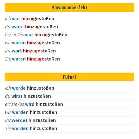
Plusquamperfekt
ich
war
hinzu
ge
stoßen
du
warst
hinzu
ge
stoßen
er/sie/es
war
hinzu
ge
stoßen
wir
waren
hinzu
ge
stoßen
ihr
wart
hinzu
ge
stoßen
Sie
waren
hinzu
ge
stoßen
Futur I
ich
werde
hinzustoßen
du
wirst
hinzustoßen
er/sie/es
wird
hinzustoßen
wir
werden
hinzustoßen
ihr
werdet
hinzustoßen
Sie
werden
hinzustoßen