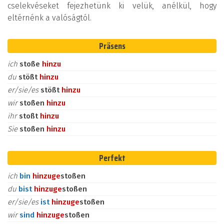
cselekvéseket fejezhetünk ki velük, anélkül, hogy
eltérnénk a valóságtól.
Präsens
ich
stoße
hinzu
du
stößt
hinzu
er/sie/es
stößt
hinzu
wir
stoßen
hinzu
ihr
stoßt
hinzu
Sie
stoßen
hinzu
Perfekt
ich
bin
hinzu
ge
stoßen
du
bist
hinzu
ge
stoßen
er/sie/es
ist
hinzu
ge
stoßen
wir
sind
hinzu
ge
stoßen