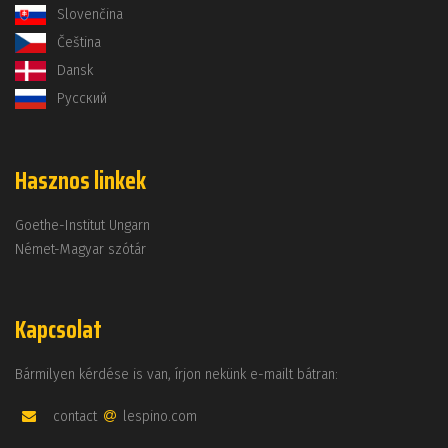
Slovenčina
Čeština
Dansk
Русский
Hasznos linkek
Goethe-Institut Ungarn
Német-Magyar szótár
Kapcsolat
Bármilyen kérdése is van, írjon nekünk e-mailt bátran:
contact
lespino.com