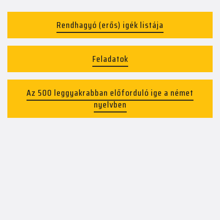
Rendhagyó (erős) igék listája
Feladatok
Az 500 leggyakrabban előforduló ige a német
nyelvben