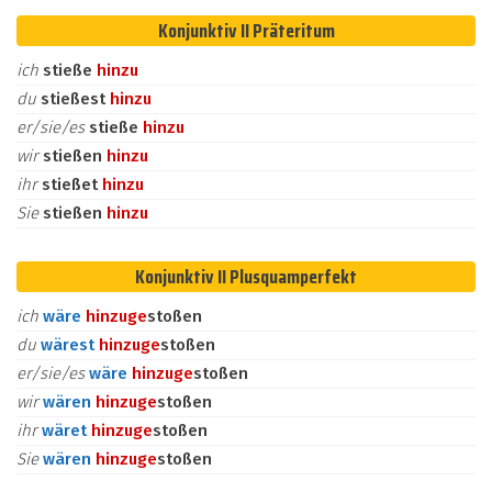
Konjunktiv II Präteritum
ich
stieße
hinzu
du
stießest
hinzu
er/sie/es
stieße
hinzu
wir
stießen
hinzu
ihr
stießet
hinzu
Sie
stießen
hinzu
Konjunktiv II Plusquamperfekt
ich
wäre
hinzu
ge
stoßen
du
wärest
hinzu
ge
stoßen
er/sie/es
wäre
hinzu
ge
stoßen
wir
wären
hinzu
ge
stoßen
ihr
wäret
hinzu
ge
stoßen
Sie
wären
hinzu
ge
stoßen