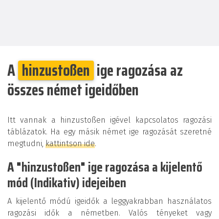
A
hinzustoßen
ige ragozása az
összes német igeidőben
Itt vannak a hinzustoßen igével kapcsolatos ragozási
táblázatok. Ha egy másik német ige ragozását szeretné
megtudni,
kattintson ide
.
A "hinzustoßen" ige ragozása a kijelentő
mód (Indikativ) idejeiben
A kijelentő módú igeidők a leggyakrabban használatos
ragozási idők a németben. Valós tényeket vagy