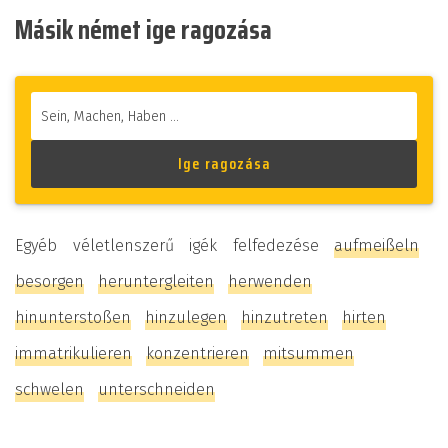
Másik német ige ragozása
Egyéb véletlenszerű igék felfedezése
aufmeißeln
besorgen
heruntergleiten
herwenden
hinunterstoßen
hinzulegen
hinzutreten
hirten
immatrikulieren
konzentrieren
mitsummen
schwelen
unterschneiden