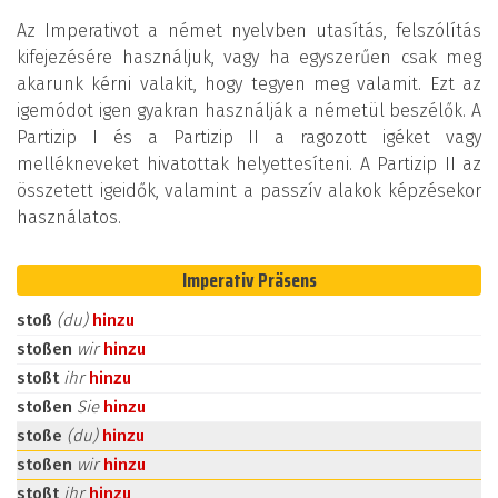
Az Imperativot a német nyelvben utasítás, felszólítás
kifejezésére használjuk, vagy ha egyszerűen csak meg
akarunk kérni valakit, hogy tegyen meg valamit. Ezt az
igemódot igen gyakran használják a németül beszélők. A
Partizip I és a Partizip II a ragozott igéket vagy
mellékneveket hivatottak helyettesíteni. A Partizip II az
összetett igeidők, valamint a passzív alakok képzésekor
használatos.
Imperativ Präsens
stoß
(du)
hinzu
stoßen
wir
hinzu
stoßt
ihr
hinzu
stoßen
Sie
hinzu
stoße
(du)
hinzu
stoßen
wir
hinzu
stoßt
ihr
hinzu