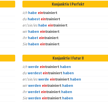
Konjunktiv I Perfekt
ich
habe
ein
trainiert
du
habest
ein
trainiert
er/sie/es
habe
ein
trainiert
wir
haben
ein
trainiert
ihr
habet
ein
trainiert
Sie
haben
ein
trainiert
Konjunktiv I Futur II
ich
werde
ein
trainiert
haben
du
werdest
ein
trainiert
haben
er/sie/es
werde
ein
trainiert
haben
wir
werden
ein
trainiert
haben
ihr
werdet
ein
trainiert
haben
Sie
werden
ein
trainiert
haben