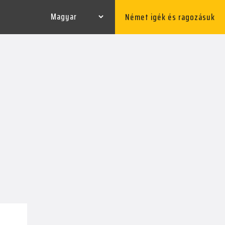
Német igék és ragozásuk