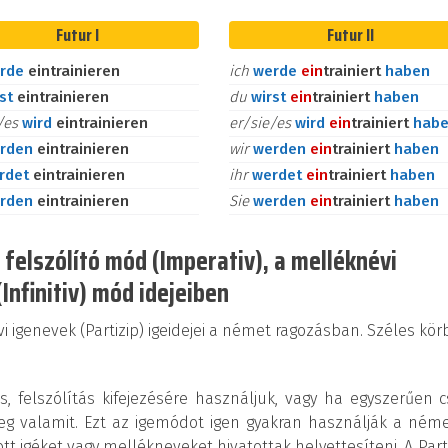
Futur I
Futur II
rde
eintrainieren
ich
werde
ein
trainiert
haben
rst
eintrainieren
du
wirst
ein
trainiert
haben
e/es
wird
eintrainieren
er/sie/es
wird
ein
trainiert
hab
rden
eintrainieren
wir
werden
ein
trainiert
haben
rdet
eintrainieren
ihr
werdet
ein
trainiert
haben
rden
eintrainieren
Sie
werden
ein
trainiert
haben
 felszólító mód (Imperativ), a melléknévi
(Infinitiv) mód idejeiben
i igenevek (Partizip) igeidejei a német ragozásban. Széles kö
, felszólítás kifejezésére használjuk, vagy ha egyszerűen 
eg valamit. Ezt az igemódot igen gyakran használják a ném
ozott igéket vagy mellékneveket hivatottak helyettesíteni. A Part