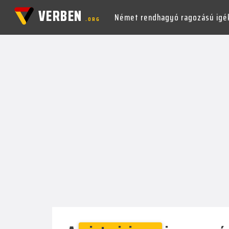
VERBEN
Német rendhagyó ragozású igé
.ORG