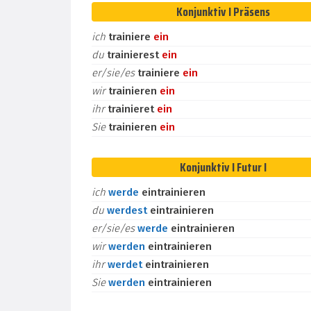
Konjunktiv I Präsens
ich
trainiere
ein
du
trainierest
ein
er/sie/es
trainiere
ein
wir
trainieren
ein
ihr
trainieret
ein
Sie
trainieren
ein
Konjunktiv I Futur I
ich
werde
eintrainieren
du
werdest
eintrainieren
er/sie/es
werde
eintrainieren
wir
werden
eintrainieren
ihr
werdet
eintrainieren
Sie
werden
eintrainieren