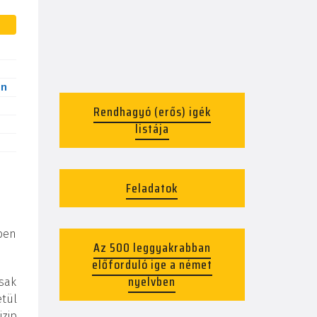
en
Rendhagyó (erős) igék
listája
Feladatok
rben
Az 500 leggyakrabban
előforduló ige a német
nyelvben
csak
etül
izip