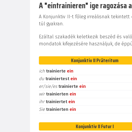
A "eintrainieren" ige ragozása 
A Konjunktiv II-t főleg irreálisnak tekinte
túl gyakran.
Ezáltal szakadék keletkezik beszéd és valós
mondatok kifejezésére használjuk, de éppú
Konjunktiv II Präteritum
ich
trainierte
ein
du
trainiertest
ein
er/sie/es
trainierte
ein
wir
trainierten
ein
ihr
trainiertet
ein
Sie
trainierten
ein
Konjunktiv II Futur I