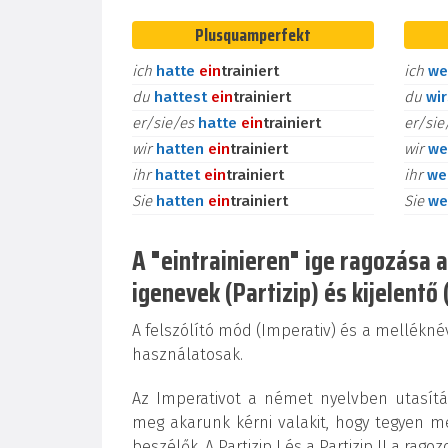
Plusquamperfekt
ich
hatte
ein
trainiert
ich
we
du
hattest
ein
trainiert
du
wi
er/sie/es
hatte
ein
trainiert
er/si
wir
hatten
ein
trainiert
wir
we
ihr
hattet
ein
trainiert
ihr
we
Sie
hatten
ein
trainiert
Sie
we
A "eintrainieren" ige ragozása a
igenevek (Partizip) és kijelentő 
A felszólító mód (Imperativ) és a melléknév
használatosak.
Az Imperativot a német nyelvben utasítás
meg akarunk kérni valakit, hogy tegyen m
beszélők. A Partizip I és a Partizip II a rag