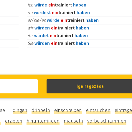
ich
würde
ein
trainiert
haben
du
würdest
ein
trainiert
haben
er/sie/es
würde
ein
trainiert
haben
wir
würden
ein
trainiert
haben
ihr
würdet
ein
trainiert
haben
Sie
würden
ein
trainiert
haben
ezése
dingen
dribbeln
einschreiben
eintauchen
eintrag
n
erzielen
hinunterfinden
mäuseln
vorbeischrammen