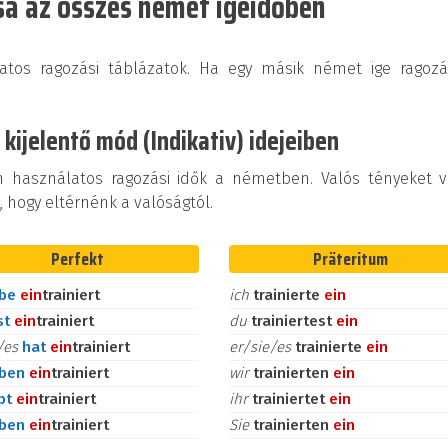
sa az összes német igeidőben
olatos ragozási táblázatok. Ha egy másik német ige ragozá
 kijelentő mód (Indikativ) idejeiben
n használatos ragozási idők a németben. Valós tényeket v
, hogy eltérnénk a valóságtól.
Perfekt
Präteritum
abe
ein
trainiert
ich
trainierte
ein
st
ein
trainiert
du
trainiertest
ein
e/es
hat
ein
trainiert
er/sie/es
trainierte
ein
aben
ein
trainiert
wir
trainierten
ein
bt
ein
trainiert
ihr
trainiertet
ein
aben
ein
trainiert
Sie
trainierten
ein