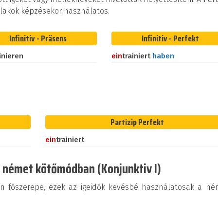
 alakok képzésekor használatos.
Infinitiv - Präsens
Infinitiv - Perfekt
inieren
ein
trainiert
haben
Partizip Perfekt
ein
trainiert
a német kötőmódban (Konjunktiv I)
an főszerepe, ezek az igeidők kevésbé használatosak a né