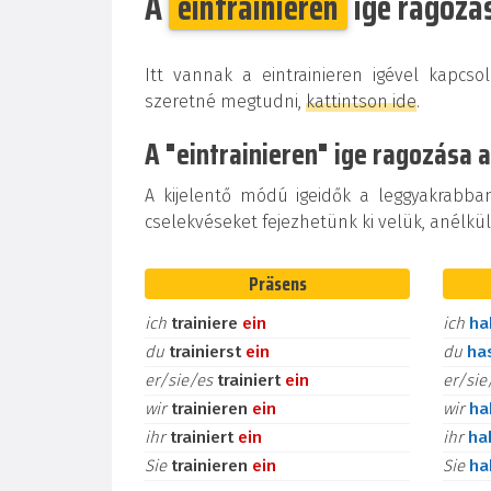
A
eintrainieren
ige ragozá
Itt vannak a eintrainieren igével kapcs
szeretné megtudni,
kattintson ide
.
A "eintrainieren" ige ragozása a
A kijelentő módú igeidők a leggyakrabba
cselekvéseket fejezhetünk ki velük, anélkül
Präsens
ich
trainiere
ein
ich
h
du
trainierst
ein
du
ha
er/sie/es
trainiert
ein
er/si
wir
trainieren
ein
wir
h
ihr
trainiert
ein
ihr
ha
Sie
trainieren
ein
Sie
h