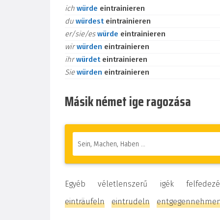
ich
würde
eintrainieren
du
würdest
eintrainieren
er/sie/es
würde
eintrainieren
wir
würden
eintrainieren
ihr
würdet
eintrainieren
Sie
würden
eintrainieren
Másik német ige ragozása
Egyéb véletlenszerű igék felfed
einträufeln
eintrudeln
entgegennehme