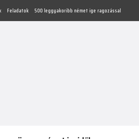
k
Feladatok
500 leggyakoribb német ige ragozással