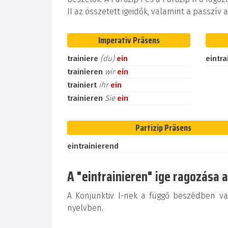
II az összetett igeidők, valamint a passzív
Imperativ Präsens
trainiere
(du)
ein
eintra
trainieren
wir
ein
trainiert
ihr
ein
trainieren
Sie
ein
Partizip Präsens
eintrainierend
A "eintrainieren" ige ragozása 
A Konjunktiv I-nek a függő beszédben v
nyelvben.