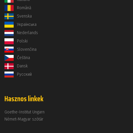
Română
Svenska
Українська
Nederlands
Polski
Slovenčina
Čeština
Dansk
Русский
Hasznos linkek
Goethe-Institut Ungarn
Német-Magyar szótár