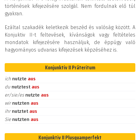
történések kifejezésére szolgál. Nem fordulnak elő túl
gyakran.
Ezáltal szakadék keletkezik beszéd és valóság között. A
Konjuktiv II-t feltevések, kívánságok vagy feltételes
mondatok kifejezésére használjuk, de éppúgy való
hagyományos udvarias kifejezések képzéséhez is.
Konjunktiv II Präteritum
ich
nutzte
aus
du
nutztest
aus
er/sie/es
nutzte
aus
wir
nutzten
aus
ihr
nutztet
aus
Sie
nutzten
aus
Konjunktiv II Plusquamperfekt