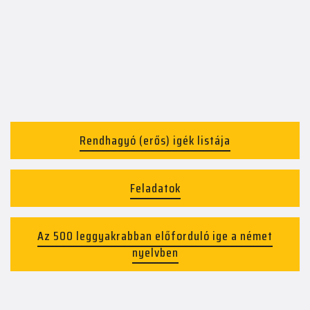
Rendhagyó (erős) igék listája
Feladatok
Az 500 leggyakrabban előforduló ige a német
nyelvben