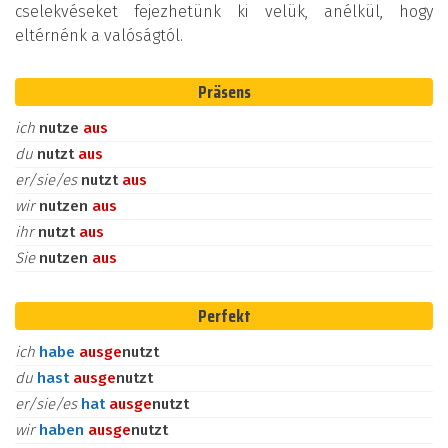
cselekvéseket fejezhetünk ki velük, anélkül, hogy
eltérnénk a valóságtól.
Präsens
ich
nutze
aus
du
nutzt
aus
er/sie/es
nutzt
aus
wir
nutzen
aus
ihr
nutzt
aus
Sie
nutzen
aus
Perfekt
ich
habe
aus
ge
nutzt
du
hast
aus
ge
nutzt
er/sie/es
hat
aus
ge
nutzt
wir
haben
aus
ge
nutzt