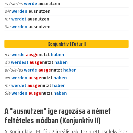
er/sie/es
werde
ausnutzen
wir
werden
ausnutzen
ihr
werdet
ausnutzen
Sie
werden
ausnutzen
Konjunktiv I Futur II
ich
werde
aus
ge
nutzt
haben
du
werdest
aus
ge
nutzt
haben
er/sie/es
werde
aus
ge
nutzt
haben
wir
werden
aus
ge
nutzt
haben
ihr
werdet
aus
ge
nutzt
haben
Sie
werden
aus
ge
nutzt
haben
A "ausnutzen" ige ragozása a német
feltételes módban (Konjunktiv II)
A Konjunktiv II-t főleg irreálisnak tekintett cselekvések,