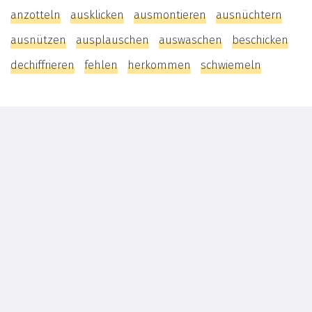
anzotteln
ausklicken
ausmontieren
ausnüchtern
ausnützen
ausplauschen
auswaschen
beschicken
dechiffrieren
fehlen
herkommen
schwiemeln