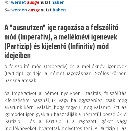
ihr
werdet
aus
ge
nutzt
haben
Sie
werden
aus
ge
nutzt
haben
A "ausnutzen" ige ragozása a felszólító
mód (Imperativ), a melléknévi igenevek
(Partizip) és kijelentő (Infinitiv) mód
idejeiben
A felszólító mód (Imperativ) és a melléknévi igenevek
(Partizip) igeidejei a német ragozásban. Széles körben
használatosak.
Az Imperativot a német nyelvben utasítás, felszólítás
kifejezésére használjuk, vagy ha egyszerűen csak meg
akarunk kérni valakit, hogy tegyen meg valamit. Ezt az
igemódot igen gyakran használják a németül beszélők. A
Partizip I és a Partizip II a ragozott igéket vagy
mellékneveket hivatottak helyettesíteni. A Partizip II az