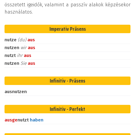
összetett igeidők, valamint a passzív alakok képzésekor
használatos.
Imperativ Präsens
nutze
(du)
aus
nutzen
wir
aus
nutzt
ihr
aus
nutzen
Sie
aus
Infinitiv - Präsens
ausnutzen
Infinitiv - Perfekt
aus
ge
nutzt
haben