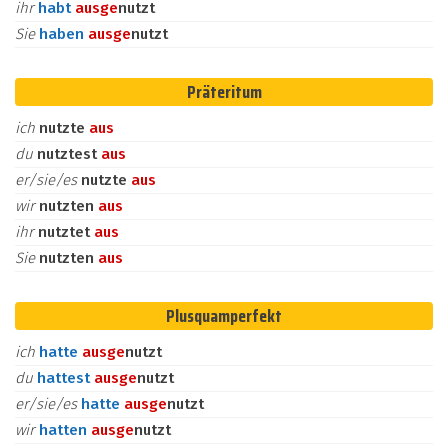
ihr
habt
aus
ge
nutzt
Sie
haben
aus
ge
nutzt
Präteritum
ich
nutzte
aus
du
nutztest
aus
er/sie/es
nutzte
aus
wir
nutzten
aus
ihr
nutztet
aus
Sie
nutzten
aus
Plusquamperfekt
ich
hatte
aus
ge
nutzt
du
hattest
aus
ge
nutzt
er/sie/es
hatte
aus
ge
nutzt
wir
hatten
aus
ge
nutzt