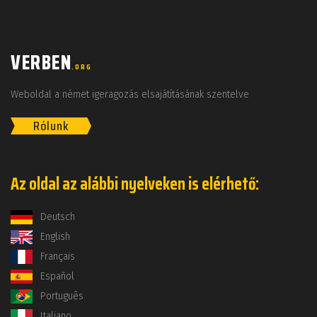
VERBEN
.ORG
Weboldal a német igeragozás elsajátításának szentelve
Rólunk
Az oldal az alábbi nyelveken is elérhető:
Deutsch
English
Français
Español
Português
Italiano