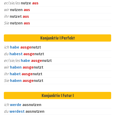
er/sie/es
nutze
aus
wir
nutzen
aus
ihr
nutzet
aus
Sie
nutzen
aus
Konjunktiv I Perfekt
ich
habe
aus
ge
nutzt
du
habest
aus
ge
nutzt
er/sie/es
habe
aus
ge
nutzt
wir
haben
aus
ge
nutzt
ihr
habet
aus
ge
nutzt
Sie
haben
aus
ge
nutzt
Konjunktiv I Futur I
ich
werde
ausnutzen
du
werdest
ausnutzen