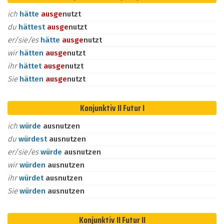
ich
hätte
aus
ge
nutzt
du
hättest
aus
ge
nutzt
er/sie/es
hätte
aus
ge
nutzt
wir
hätten
aus
ge
nutzt
ihr
hättet
aus
ge
nutzt
Sie
hätten
aus
ge
nutzt
Konjunktiv II Futur I
ich
würde
ausnutzen
du
würdest
ausnutzen
er/sie/es
würde
ausnutzen
wir
würden
ausnutzen
ihr
würdet
ausnutzen
Sie
würden
ausnutzen
Konjunktiv II Futur II