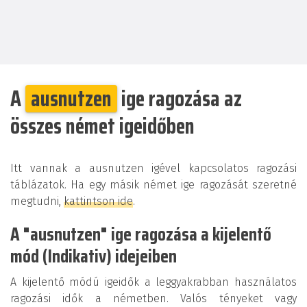
A
ausnutzen
ige ragozása az
összes német igeidőben
Itt vannak a ausnutzen igével kapcsolatos ragozási
táblázatok. Ha egy másik német ige ragozását szeretné
megtudni,
kattintson ide
.
A "ausnutzen" ige ragozása a kijelentő
mód (Indikativ) idejeiben
A kijelentő módú igeidők a leggyakrabban használatos
ragozási idők a németben. Valós tényeket vagy