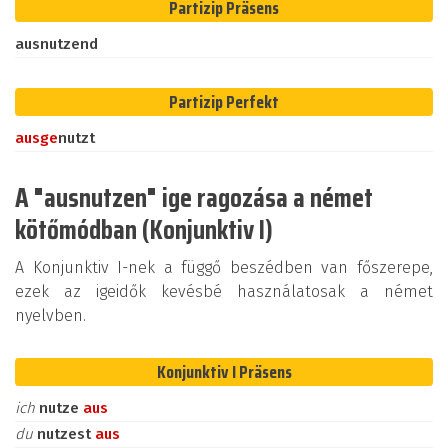
Partizip Präsens
ausnutzend
Partizip Perfekt
aus
ge
nutzt
A "ausnutzen" ige ragozása a német
kötőmódban (Konjunktiv I)
A Konjunktiv I-nek a függő beszédben van főszerepe,
ezek az igeidők kevésbé használatosak a német
nyelvben.
Konjunktiv I Präsens
ich
nutze
aus
du
nutzest
aus