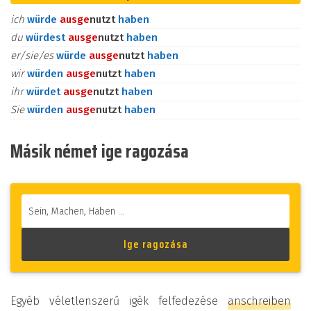
ich
würde
aus
ge
nutzt
haben
du
würdest
aus
ge
nutzt
haben
er/sie/es
würde
aus
ge
nutzt
haben
wir
würden
aus
ge
nutzt
haben
ihr
würdet
aus
ge
nutzt
haben
Sie
würden
aus
ge
nutzt
haben
Másik német ige ragozása
Egyéb véletlenszerű igék felfedezése
anschreiben