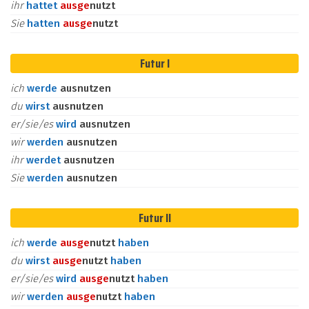
ihr
hattet
aus
ge
nutzt
Sie
hatten
aus
ge
nutzt
Futur I
ich
werde
ausnutzen
du
wirst
ausnutzen
er/sie/es
wird
ausnutzen
wir
werden
ausnutzen
ihr
werdet
ausnutzen
Sie
werden
ausnutzen
Futur II
ich
werde
aus
ge
nutzt
haben
du
wirst
aus
ge
nutzt
haben
er/sie/es
wird
aus
ge
nutzt
haben
wir
werden
aus
ge
nutzt
haben