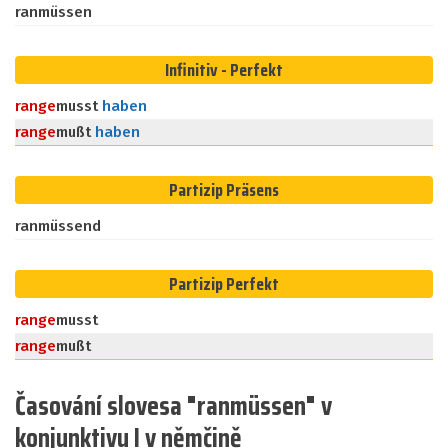
ranmüssen
Infinitiv - Perfekt
ran
ge
musst
haben
ran
ge
mußt
haben
Partizip Präsens
ranmüssend
Partizip Perfekt
ran
ge
musst
ran
ge
mußt
Časování slovesa "ranmüssen" v
konjunktivu I v němčině