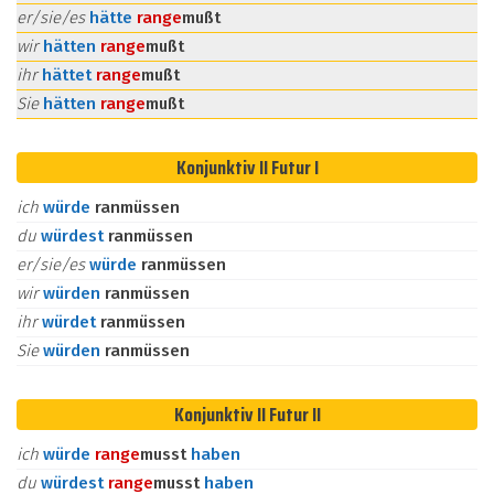
er/sie/es
hätte
ran
ge
mußt
wir
hätten
ran
ge
mußt
ihr
hättet
ran
ge
mußt
Sie
hätten
ran
ge
mußt
Konjunktiv II Futur I
ich
würde
ranmüssen
du
würdest
ranmüssen
er/sie/es
würde
ranmüssen
wir
würden
ranmüssen
ihr
würdet
ranmüssen
Sie
würden
ranmüssen
Konjunktiv II Futur II
ich
würde
ran
ge
musst
haben
du
würdest
ran
ge
musst
haben