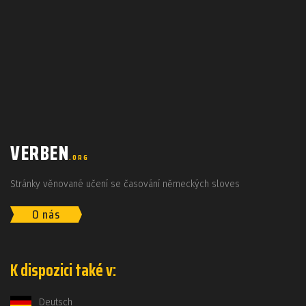
VERBEN
.ORG
Stránky věnované učení se časování německých sloves
O nás
K dispozici také v:
Deutsch