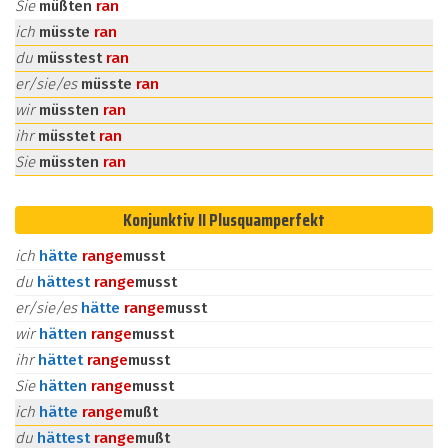
Sie
müßten
ran
ich
müsste
ran
du
müsstest
ran
er/sie/es
müsste
ran
wir
müssten
ran
ihr
müsstet
ran
Sie
müssten
ran
Konjunktiv II Plusquamperfekt
ich
hätte
ran
ge
musst
du
hättest
ran
ge
musst
er/sie/es
hätte
ran
ge
musst
wir
hätten
ran
ge
musst
ihr
hättet
ran
ge
musst
Sie
hätten
ran
ge
musst
ich
hätte
ran
ge
mußt
du
hättest
ran
ge
mußt