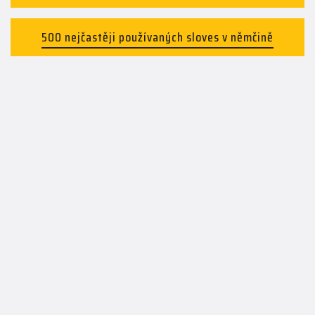
500 nejčastěji používaných sloves v němčině