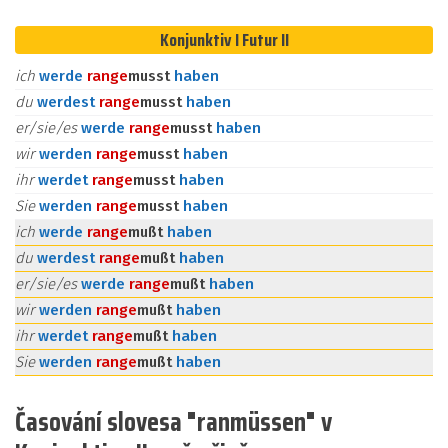
Konjunktiv I Futur II
ich
werde
ran
ge
musst
haben
du
werdest
ran
ge
musst
haben
er/sie/es
werde
ran
ge
musst
haben
wir
werden
ran
ge
musst
haben
ihr
werdet
ran
ge
musst
haben
Sie
werden
ran
ge
musst
haben
ich
werde
ran
ge
mußt
haben
du
werdest
ran
ge
mußt
haben
er/sie/es
werde
ran
ge
mußt
haben
wir
werden
ran
ge
mußt
haben
ihr
werdet
ran
ge
mußt
haben
Sie
werden
ran
ge
mußt
haben
Časování slovesa "ranmüssen" v