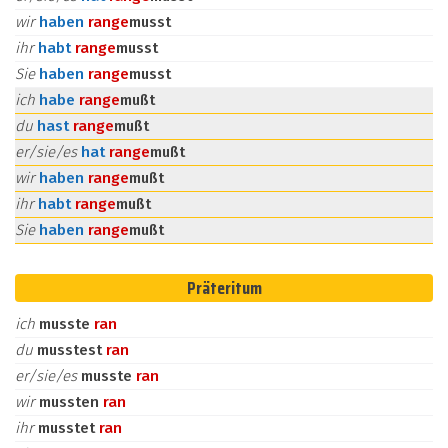
wir
haben
ran
ge
musst
ihr
habt
ran
ge
musst
Sie
haben
ran
ge
musst
ich
habe
ran
ge
mußt
du
hast
ran
ge
mußt
er/sie/es
hat
ran
ge
mußt
wir
haben
ran
ge
mußt
ihr
habt
ran
ge
mußt
Sie
haben
ran
ge
mußt
Präteritum
ich
musste
ran
du
musstest
ran
er/sie/es
musste
ran
wir
mussten
ran
ihr
musstet
ran