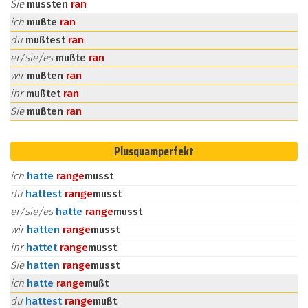
Sie
mussten
ran
ich
mußte
ran
du
mußtest
ran
er/sie/es
mußte
ran
wir
mußten
ran
ihr
mußtet
ran
Sie
mußten
ran
Plusquamperfekt
ich
hatte
ran
ge
musst
du
hattest
ran
ge
musst
er/sie/es
hatte
ran
ge
musst
wir
hatten
ran
ge
musst
ihr
hattet
ran
ge
musst
Sie
hatten
ran
ge
musst
ich
hatte
ran
ge
mußt
du
hattest
ran
ge
mußt