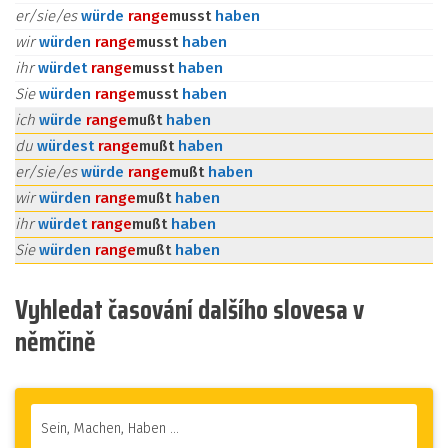
er/sie/es
würde
ran
ge
musst
haben
wir
würden
ran
ge
musst
haben
ihr
würdet
ran
ge
musst
haben
Sie
würden
ran
ge
musst
haben
ich
würde
ran
ge
mußt
haben
du
würdest
ran
ge
mußt
haben
er/sie/es
würde
ran
ge
mußt
haben
wir
würden
ran
ge
mußt
haben
ihr
würdet
ran
ge
mußt
haben
Sie
würden
ran
ge
mußt
haben
Vyhledat časování dalšího slovesa v
němčině