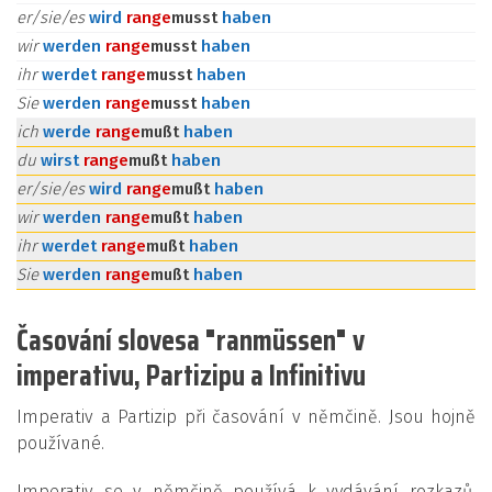
er/sie/es
wird
ran
ge
musst
haben
wir
werden
ran
ge
musst
haben
ihr
werdet
ran
ge
musst
haben
Sie
werden
ran
ge
musst
haben
ich
werde
ran
ge
mußt
haben
du
wirst
ran
ge
mußt
haben
er/sie/es
wird
ran
ge
mußt
haben
wir
werden
ran
ge
mußt
haben
ihr
werdet
ran
ge
mußt
haben
Sie
werden
ran
ge
mußt
haben
Časování slovesa "ranmüssen" v
imperativu, Partizipu a Infinitivu
Imperativ a Partizip při časování v němčině. Jsou hojně
používané.
Imperativ se v němčině používá k vydávání rozkazů,