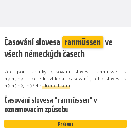
Časování slovesa
ranmüssen
ve
všech německých časech
Zde jsou tabulky časování slovesa ranmüssen v
němčině. Chcete-li vyhledat časování jiného slovesa v
němčině, můžete
kliknout sem
.
Časování slovesa "ranmüssen" v
oznamovacím způsobu
Präsens