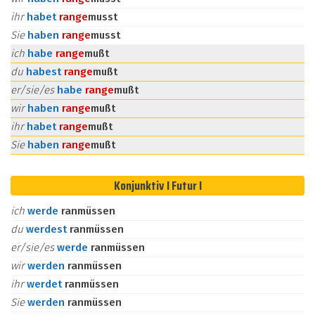
ihr
habet
ran
ge
musst
Sie
haben
ran
ge
musst
ich
habe
ran
ge
mußt
du
habest
ran
ge
mußt
er/sie/es
habe
ran
ge
mußt
wir
haben
ran
ge
mußt
ihr
habet
ran
ge
mußt
Sie
haben
ran
ge
mußt
Konjunktiv I Futur I
ich
werde
ranmüssen
du
werdest
ranmüssen
er/sie/es
werde
ranmüssen
wir
werden
ranmüssen
ihr
werdet
ranmüssen
Sie
werden
ranmüssen