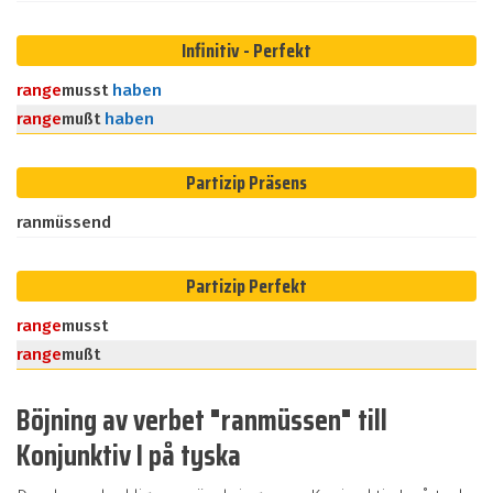
Infinitiv - Perfekt
ran
ge
musst
haben
ran
ge
mußt
haben
Partizip Präsens
ranmüssend
Partizip Perfekt
ran
ge
musst
ran
ge
mußt
Böjning av verbet "ranmüssen" till
Konjunktiv I på tyska