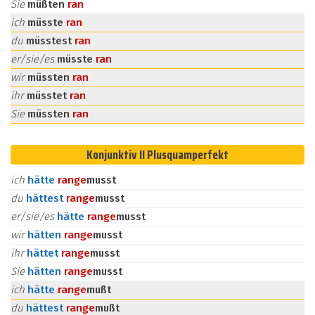
Sie
müßten
ran
ich
müsste
ran
du
müsstest
ran
er/sie/es
müsste
ran
wir
müssten
ran
ihr
müsstet
ran
Sie
müssten
ran
Konjunktiv II Plusquamperfekt
ich
hätte
ran
ge
musst
du
hättest
ran
ge
musst
er/sie/es
hätte
ran
ge
musst
wir
hätten
ran
ge
musst
ihr
hättet
ran
ge
musst
Sie
hätten
ran
ge
musst
ich
hätte
ran
ge
mußt
du
hättest
ran
ge
mußt