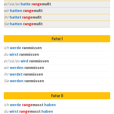
er/sie/es
hatte
ran
ge
mußt
wir
hatten
ran
ge
mußt
ihr
hattet
ran
ge
mußt
Sie
hatten
ran
ge
mußt
Futur I
ich
werde
ranmüssen
du
wirst
ranmüssen
er/sie/es
wird
ranmüssen
wir
werden
ranmüssen
ihr
werdet
ranmüssen
Sie
werden
ranmüssen
Futur II
ich
werde
ran
ge
musst
haben
du
wirst
ran
ge
musst
haben