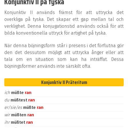
Konjunktiv II på tyska
Konjunktiv II används främst för att uttrycka det
overkliga på tyska. Det skapar ett gap mellan tal och
verklighet. Denna konjugationstid används också för att
bilda konventionella uttryck för artighet på tyska.
När denna böjningsform står i presens i det förflutna gör
den det dessutom möjligt att uttrycka ånger eller att
tala om en situation som kan ha inträffat. Dessa
böjningsformer används inte särskilt ofta.
Konjunktiv II Präteritum
ich
müßte
ran
du
müßtest
ran
er/sie/es
müßte
ran
wir
müßten
ran
ihr
müßtet
ran