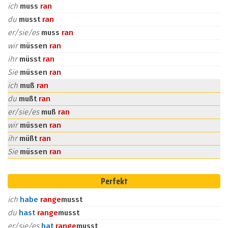
ich
muss
ran
du
musst
ran
er/sie/es
muss
ran
wir
müssen
ran
ihr
müsst
ran
Sie
müssen
ran
ich
muß
ran
du
mußt
ran
er/sie/es
muß
ran
wir
müssen
ran
ihr
müßt
ran
Sie
müssen
ran
Perfekt
ich
habe
ran
ge
musst
du
hast
ran
ge
musst
er/sie/es
hat
ran
ge
musst