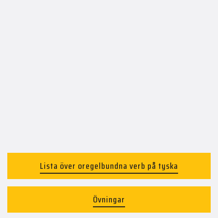
Lista över oregelbundna verb på tyska
Övningar