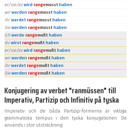
er/sie/es
wird
ran
ge
musst
haben
wir
werden
ran
ge
musst
haben
ihr
werdet
ran
ge
musst
haben
Sie
werden
ran
ge
musst
haben
ich
werde
ran
ge
mußt
haben
du
wirst
ran
ge
mußt
haben
er/sie/es
wird
ran
ge
mußt
haben
wir
werden
ran
ge
mußt
haben
ihr
werdet
ran
ge
mußt
haben
Sie
werden
ran
ge
mußt
haben
Konjugering av verbet "ranmüssen" till
Imperativ, Partizip och Infinitiv på tyska
Imperativ och de båda Partizip-formerna är viktiga
grammatiska tempus i den tyska konjugationen. De
används i stor utsträckning.