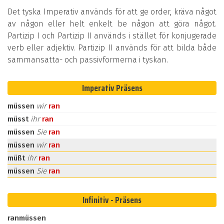
Det tyska Imperativ används för att ge order, kräva något
av någon eller helt enkelt be någon att göra något.
Partizip I och Partizip II används i stället för konjugerade
verb eller adjektiv. Partizip II används för att bilda både
sammansatta- och passivformerna i tyskan.
Imperativ Präsens
müssen
wir
ran
müsst
ihr
ran
müssen
Sie
ran
müssen
wir
ran
müßt
ihr
ran
müssen
Sie
ran
Infinitiv - Präsens
ranmüssen