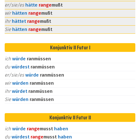
er/sie/es
hätte
ran
ge
mußt
wir
hätten
ran
ge
mußt
ihr
hättet
ran
ge
mußt
Sie
hätten
ran
ge
mußt
Konjunktiv II Futur I
ich
würde
ranmüssen
du
würdest
ranmüssen
er/sie/es
würde
ranmüssen
wir
würden
ranmüssen
ihr
würdet
ranmüssen
Sie
würden
ranmüssen
Konjunktiv II Futur II
ich
würde
ran
ge
musst
haben
du
würdest
ran
ge
musst
haben