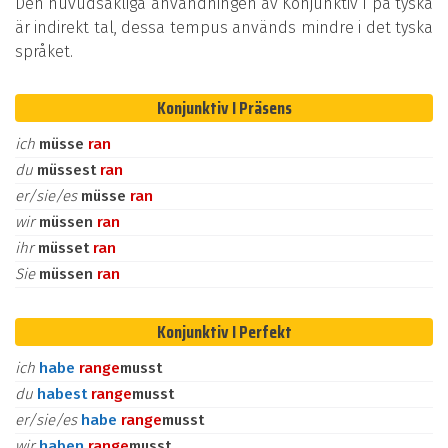
Den huvudsakliga användningen av Konjunktiv I på tyska
är indirekt tal, dessa tempus används mindre i det tyska
språket.
Konjunktiv I Präsens
ich
müsse
ran
du
müssest
ran
er/sie/es
müsse
ran
wir
müssen
ran
ihr
müsset
ran
Sie
müssen
ran
Konjunktiv I Perfekt
ich
habe
ran
ge
musst
du
habest
ran
ge
musst
er/sie/es
habe
ran
ge
musst
wir
haben
ran
ge
musst