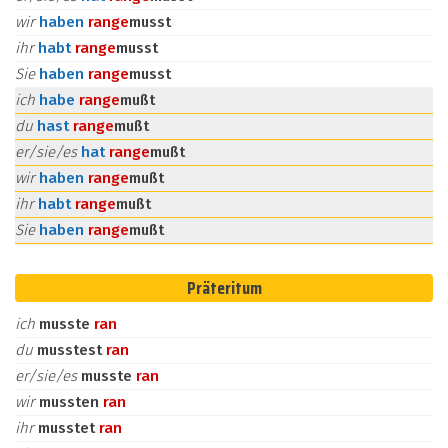
wir
haben
ran
ge
musst
ihr
habt
ran
ge
musst
Sie
haben
ran
ge
musst
ich
habe
ran
ge
mußt
du
hast
ran
ge
mußt
er/sie/es
hat
ran
ge
mußt
wir
haben
ran
ge
mußt
ihr
habt
ran
ge
mußt
Sie
haben
ran
ge
mußt
Präteritum
ich
musste
ran
du
musstest
ran
er/sie/es
musste
ran
wir
mussten
ran
ihr
musstet
ran