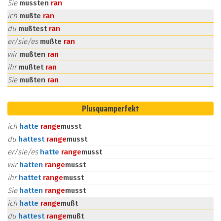
Sie
mussten
ran
ich
mußte
ran
du
mußtest
ran
er/sie/es
mußte
ran
wir
mußten
ran
ihr
mußtet
ran
Sie
mußten
ran
Plusquamperfekt
ich
hatte
ran
ge
musst
du
hattest
ran
ge
musst
er/sie/es
hatte
ran
ge
musst
wir
hatten
ran
ge
musst
ihr
hattet
ran
ge
musst
Sie
hatten
ran
ge
musst
ich
hatte
ran
ge
mußt
du
hattest
ran
ge
mußt