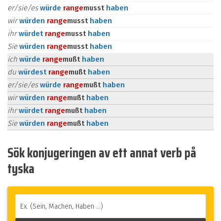
er/sie/es
würde
ran
ge
musst
haben
wir
würden
ran
ge
musst
haben
ihr
würdet
ran
ge
musst
haben
Sie
würden
ran
ge
musst
haben
ich
würde
ran
ge
mußt
haben
du
würdest
ran
ge
mußt
haben
er/sie/es
würde
ran
ge
mußt
haben
wir
würden
ran
ge
mußt
haben
ihr
würdet
ran
ge
mußt
haben
Sie
würden
ran
ge
mußt
haben
Sök konjugeringen av ett annat verb på
tyska