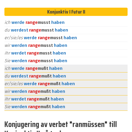
Konjunktiv I Futur II
ich
werde
ran
ge
musst
haben
du
werdest
ran
ge
musst
haben
er/sie/es
werde
ran
ge
musst
haben
wir
werden
ran
ge
musst
haben
ihr
werdet
ran
ge
musst
haben
Sie
werden
ran
ge
musst
haben
ich
werde
ran
ge
mußt
haben
du
werdest
ran
ge
mußt
haben
er/sie/es
werde
ran
ge
mußt
haben
wir
werden
ran
ge
mußt
haben
ihr
werdet
ran
ge
mußt
haben
Sie
werden
ran
ge
mußt
haben
Konjugering av verbet "ranmüssen" till