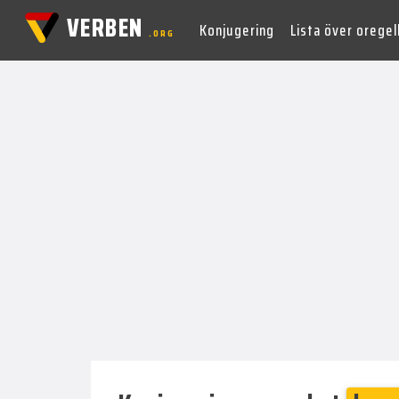
VERBEN
Konjugering
Lista över orege
.ORG