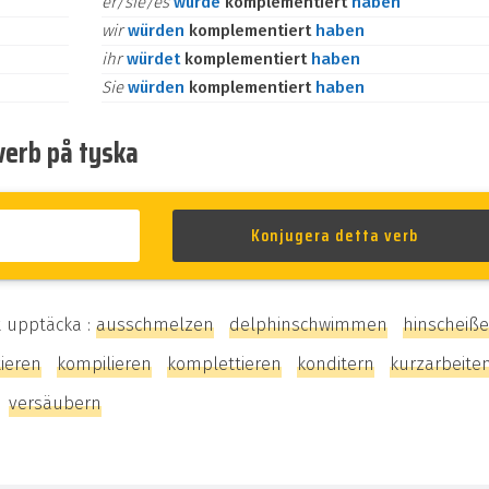
er/sie/es
würde
komplementiert
haben
wir
würden
komplementiert
haben
ihr
würdet
komplementiert
haben
Sie
würden
komplementiert
haben
verb på tyska
t upptäcka :
ausschmelzen
delphinschwimmen
hinscheiß
ieren
kompilieren
komplettieren
konditern
kurzarbeite
versäubern