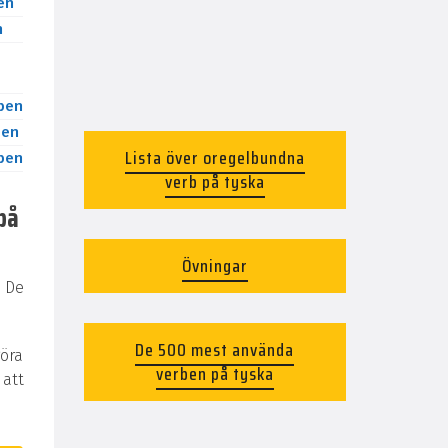
en
n
ben
ben
Lista över oregelbundna
ben
verb på tyska
på
Övningar
 De
De 500 mest använda
göra
verben på tyska
 att