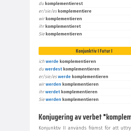
du
komplementierest
er/sie/es
komplementiere
wir
komplementieren
ihr
komplementieret
Sie
komplementieren
Konjunktiv I Futur I
ich
werde
komplementieren
du
werdest
komplementieren
er/sie/es
werde
komplementieren
wir
werden
komplementieren
ihr
werdet
komplementieren
Sie
werden
komplementieren
Konjugering av verbet "komplemen
Konjunktiv II används främst för att uttr