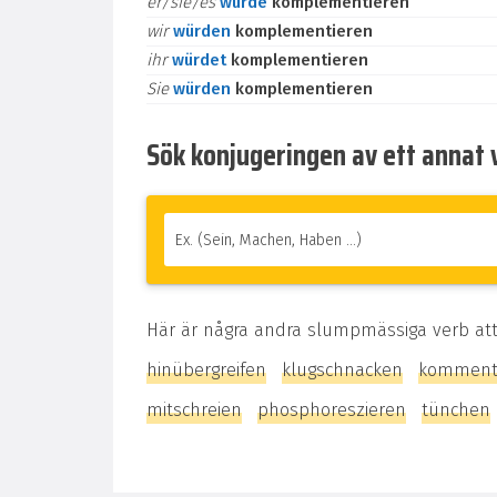
er/sie/es
würde
komplementieren
wir
würden
komplementieren
ihr
würdet
komplementieren
Sie
würden
komplementieren
Sök konjugeringen av ett annat 
Här är några andra slumpmässiga verb at
hinübergreifen
klugschnacken
komment
mitschreien
phosphoreszieren
tünchen