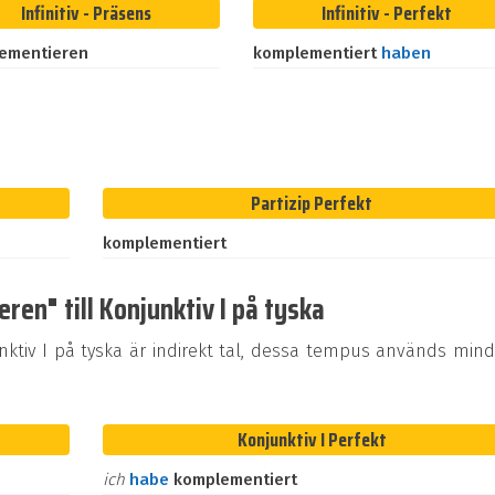
Infinitiv - Präsens
Infinitiv - Perfekt
ementieren
komplementiert
haben
Partizip Perfekt
komplementiert
en" till Konjunktiv I på tyska
tiv I på tyska är indirekt tal, dessa tempus används mind
Konjunktiv I Perfekt
ich
habe
komplementiert