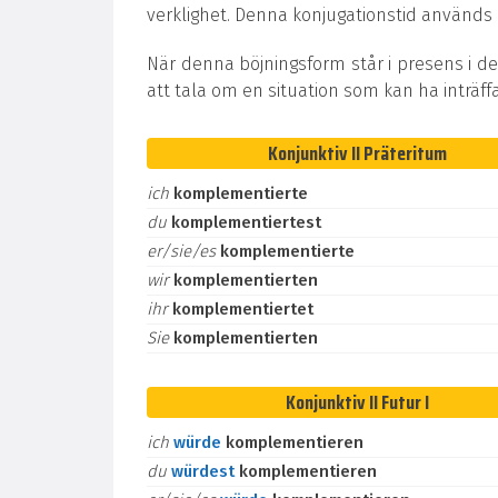
verklighet. Denna konjugationstid används oc
När denna böjningsform står i presens i de
att tala om en situation som kan ha inträff
Konjunktiv II Präteritum
ich
komplementierte
du
komplementiertest
er/sie/es
komplementierte
wir
komplementierten
ihr
komplementiertet
Sie
komplementierten
Konjunktiv II Futur I
ich
würde
komplementieren
du
würdest
komplementieren