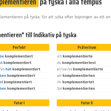
plementieren
på tyska i alla tempus
lementieren på tyska. För att söka efter böjningen av ett a
ntieren" till Indikativ på tyska
Perfekt
Präteritum
abe
komplementiert
ich
komplementierte
st
komplementiert
du
komplementiertest
e/es
hat
komplementiert
er/sie/es
komplementierte
aben
komplementiert
wir
komplementierten
bt
komplementiert
ihr
komplementiertet
aben
komplementiert
Sie
komplementierten
Futur I
Futur II