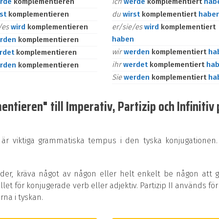
rde
komplementieren
ich
werde
komplementiert
hab
rst
komplementieren
du
wirst
komplementiert
habe
e/es
wird
komplementieren
er/sie/es
wird
komplementiert
haben
rden
komplementieren
wir
werden
komplementiert
ha
rdet
komplementieren
ihr
werdet
komplementiert
ha
rden
komplementieren
Sie
werden
komplementiert
ha
tieren" till Imperativ, Partizip och Infinitiv 
 är viktiga grammatiska tempus i den tyska konjugationen.
rder, kräva något av någon eller helt enkelt be någon att 
ället för konjugerade verb eller adjektiv. Partizip II används för
na i tyskan.