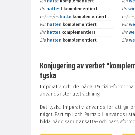
ich
hatte
komplementiert
ich
we
du
hattest
komplementiert
du
wi
er/sie/es
hatte
komplementiert
er/si
wir
hatten
komplementiert
wir
we
ihr
hattet
komplementiert
ihr
we
Sie
hatten
komplementiert
Sie
we
Konjugering av verbet "komplemen
tyska
Imperativ och de båda Partizip-formerna
används i stor utsträckning.
Det tyska Imperativ används för att ge o
något. Partizip I och Partizip II används i st
bilda både sammansatta- och passivformer