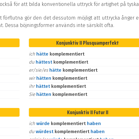
kså för att bilda konventionella uttryck för artighet på tyska
t förflutna gör den det dessutom möjligt att uttrycka ånger e
at. Dessa böjningsformer används inte särskilt ofta.
Konjunktiv II Plusquamperfekt
ich
hätte
komplementiert
du
hättest
komplementiert
er/sie/es
hätte
komplementiert
wir
hätten
komplementiert
ihr
hättet
komplementiert
Sie
hätten
komplementiert
Konjunktiv II Futur II
ich
würde
komplementiert
haben
du
würdest
komplementiert
haben