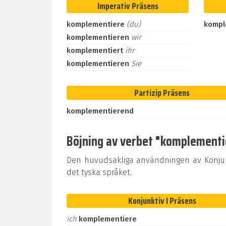
Imperativ Präsens
komplementiere
(du)
kompl
komplementieren
wir
komplementiert
ihr
komplementieren
Sie
Partizip Präsens
komplementierend
Böjning av verbet "komplementier
Den huvudsakliga användningen av Konjunk
det tyska språket.
Konjunktiv I Präsens
ich
komplementiere