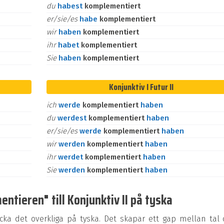
du
habest
komplementiert
er/sie/es
habe
komplementiert
wir
haben
komplementiert
ihr
habet
komplementiert
Sie
haben
komplementiert
Konjunktiv I Futur II
ich
werde
komplementiert
haben
du
werdest
komplementiert
haben
er/sie/es
werde
komplementiert
haben
wir
werden
komplementiert
haben
ihr
werdet
komplementiert
haben
Sie
werden
komplementiert
haben
tieren" till Konjunktiv II på tyska
ycka det overkliga på tyska. Det skapar ett gap mellan tal