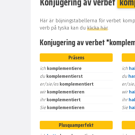
Konjugering av verbet
kom
Här är böjningstabellerna för verbet komp
verb på tyska kan du
klicka här
.
Konjugering av verbet "kompleme
Präsens
ich
komplementiere
ich
h
du
komplementierst
du
ha
er/sie/es
komplementiert
er/si
wir
komplementieren
wir
h
ihr
komplementiert
ihr
ha
Sie
komplementieren
Sie
h
Plusquamperfekt