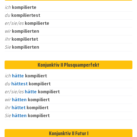
ich
kompilierte
du
kompiliertest
er/sie/es
kompilierte
wir
kompilierten
ihr
kompiliertet
Sie
kompilierten
Konjunktiv II Plusquamperfekt
ich
hätte
kompiliert
du
hättest
kompiliert
er/sie/es
hätte
kompiliert
wir
hätten
kompiliert
ihr
hättet
kompiliert
Sie
hätten
kompiliert
Konjunktiv II Futur I