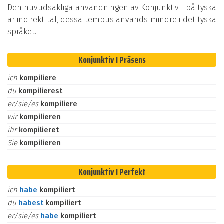
Den huvudsakliga användningen av Konjunktiv I på tyska
är indirekt tal, dessa tempus används mindre i det tyska
språket.
Konjunktiv I Präsens
ich
kompiliere
du
kompilierest
er/sie/es
kompiliere
wir
kompilieren
ihr
kompilieret
Sie
kompilieren
Konjunktiv I Perfekt
ich
habe
kompiliert
du
habest
kompiliert
er/sie/es
habe
kompiliert