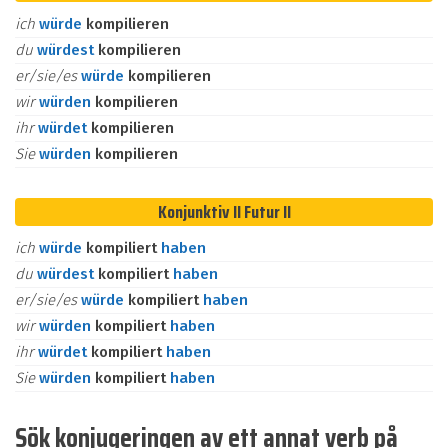
ich
würde
kompilieren
du
würdest
kompilieren
er/sie/es
würde
kompilieren
wir
würden
kompilieren
ihr
würdet
kompilieren
Sie
würden
kompilieren
Konjunktiv II Futur II
ich
würde
kompiliert
haben
du
würdest
kompiliert
haben
er/sie/es
würde
kompiliert
haben
wir
würden
kompiliert
haben
ihr
würdet
kompiliert
haben
Sie
würden
kompiliert
haben
Sök konjugeringen av ett annat verb på