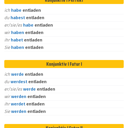
Konjunktiv I Perfekt
ich
habe
entladen
du
habest
entladen
er/sie/es
habe
entladen
wir
haben
entladen
ihr
habet
entladen
Sie
haben
entladen
Konjunktiv I Futur I
ich
werde
entladen
du
werdest
entladen
er/sie/es
werde
entladen
wir
werden
entladen
ihr
werdet
entladen
Sie
werden
entladen