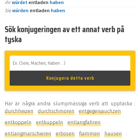
ihr
würdet
entladen
haben
Sie
würden
entladen
haben
Sök konjugeringen av ett annat verb på
tyska
Här är några andra slumpmässiga verb att upptäcka :
durchheizen
durchschmoren
entgegenjauchzen
entkoppeln
entkuppeln
entlangfahren
entlangmarschieren
erbosen
flammen
hausen