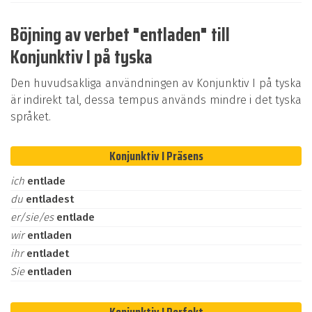
Böjning av verbet "entladen" till
Konjunktiv I på tyska
Den huvudsakliga användningen av Konjunktiv I på tyska
är indirekt tal, dessa tempus används mindre i det tyska
språket.
Konjunktiv I Präsens
ich
entlade
du
entladest
er/sie/es
entlade
wir
entladen
ihr
entladet
Sie
entladen