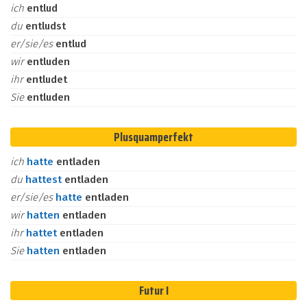
ich
entlud
du
entludst
er/sie/es
entlud
wir
entluden
ihr
entludet
Sie
entluden
Plusquamperfekt
ich
hatte
entladen
du
hattest
entladen
er/sie/es
hatte
entladen
wir
hatten
entladen
ihr
hattet
entladen
Sie
hatten
entladen
Futur I