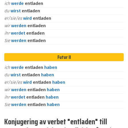
ich
werde
entladen
du
wirst
entladen
er/sie/es
wird
entladen
wir
werden
entladen
ihr
werdet
entladen
Sie
werden
entladen
Futur II
ich
werde
entladen
haben
du
wirst
entladen
haben
er/sie/es
wird
entladen
haben
wir
werden
entladen
haben
ihr
werdet
entladen
haben
Sie
werden
entladen
haben
Konjugering av verbet "entladen" till