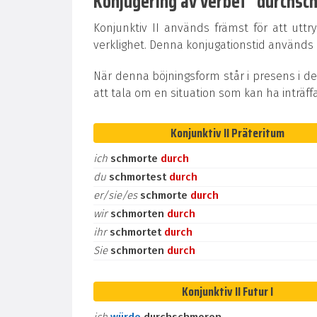
Konjugering av verbet "durchschm
Konjunktiv II används främst för att uttr
verklighet. Denna konjugationstid används oc
När denna böjningsform står i presens i de
att tala om en situation som kan ha inträff
Konjunktiv II Präteritum
ich
schmorte
durch
du
schmortest
durch
er/sie/es
schmorte
durch
wir
schmorten
durch
ihr
schmortet
durch
Sie
schmorten
durch
Konjunktiv II Futur I