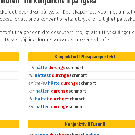
oren" till Konjunktiv II på tyska
ycka det overkliga på tyska. Det skapar ett gap mellan tal
kså för att bilda konventionella uttryck för artighet på tyska
t förflutna gör den det dessutom möjligt att uttrycka ånger e
at. Dessa böjningsformer används inte särskilt ofta.
Konjunktiv II Plusquamperfekt
ich
hätte
durch
ge
schmort
du
hättest
durch
ge
schmort
er/sie/es
hätte
durch
ge
schmort
wir
hätten
durch
ge
schmort
ihr
hättet
durch
ge
schmort
Sie
hätten
durch
ge
schmort
Konjunktiv II Futur II