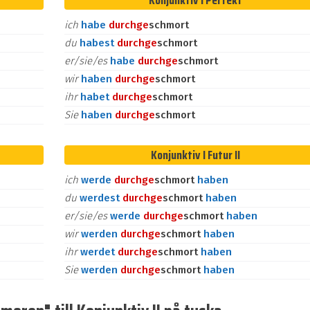
Konjunktiv I Perfekt
ich
habe
durch
ge
schmort
du
habest
durch
ge
schmort
er/sie/es
habe
durch
ge
schmort
wir
haben
durch
ge
schmort
ihr
habet
durch
ge
schmort
Sie
haben
durch
ge
schmort
Konjunktiv I Futur II
ich
werde
durch
ge
schmort
haben
du
werdest
durch
ge
schmort
haben
er/sie/es
werde
durch
ge
schmort
haben
wir
werden
durch
ge
schmort
haben
ihr
werdet
durch
ge
schmort
haben
Sie
werden
durch
ge
schmort
haben