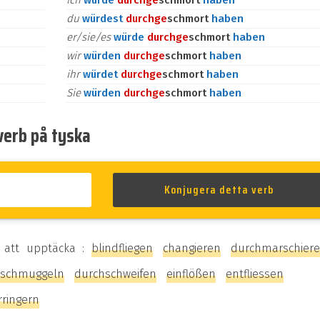
ich
würde
durch
ge
schmort
haben
du
würdest
durch
ge
schmort
haben
er/sie/es
würde
durch
ge
schmort
haben
wir
würden
durch
ge
schmort
haben
ihr
würdet
durch
ge
schmort
haben
Sie
würden
durch
ge
schmort
haben
verb på tyska
 att upptäcka :
blindfliegen
changieren
durchmarschier
hschmuggeln
durchschweifen
einflößen
entfliessen
rringern