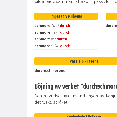
bilda både sammansatta- och passivformer
Imperativ Präsens
schmore
(du)
durch
durch
schmoren
wir
durch
schmort
ihr
durch
schmoren
Sie
durch
Partizip Präsens
durchschmorend
Böjning av verbet "durchschmoren
Den huvudsakliga användningen av Konjunk
det tyska språket.