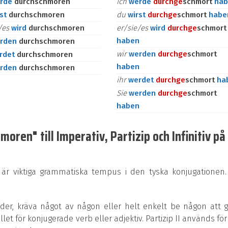
rde
durchschmoren
ich
werde
durch
ge
schmort
hab
rst
durchschmoren
du
wirst
durch
ge
schmort
habe
e/es
wird
durchschmoren
er/sie/es
wird
durch
ge
schmort
haben
rden
durchschmoren
wir
werden
durch
ge
schmort
rdet
durchschmoren
haben
rden
durchschmoren
ihr
werdet
durch
ge
schmort
ha
Sie
werden
durch
ge
schmort
haben
oren" till Imperativ, Partizip och Infinitiv på
 är viktiga grammatiska tempus i den tyska konjugationen.
rder, kräva något av någon eller helt enkelt be någon att 
ället för konjugerade verb eller adjektiv. Partizip II används för