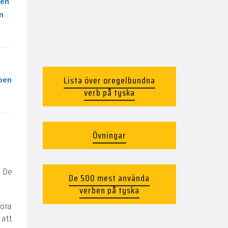
en
n
Lista över oregelbundna
ben
verb på tyska
Övningar
 De
De 500 mest använda
verben på tyska
göra
 att