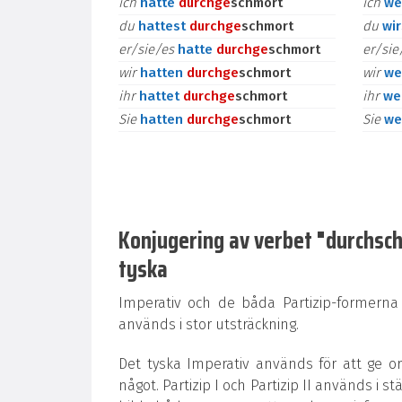
ich
hatte
durch
ge
schmort
ich
we
du
hattest
durch
ge
schmort
du
wi
er/sie/es
hatte
durch
ge
schmort
er/si
wir
hatten
durch
ge
schmort
wir
we
ihr
hattet
durch
ge
schmort
ihr
we
Sie
hatten
durch
ge
schmort
Sie
we
Konjugering av verbet "durchschm
tyska
Imperativ och de båda Partizip-formerna
används i stor utsträckning.
Det tyska Imperativ används för att ge o
något. Partizip I och Partizip II används i st