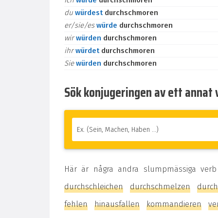
ich
würde
durchschmoren
du
würdest
durchschmoren
er/sie/es
würde
durchschmoren
wir
würden
durchschmoren
ihr
würdet
durchschmoren
Sie
würden
durchschmoren
Sök konjugeringen av ett annat 
Här är några andra slumpmässiga verb
durchschleichen
durchschmelzen
durc
fehlen
hinausfallen
kommandieren
ve