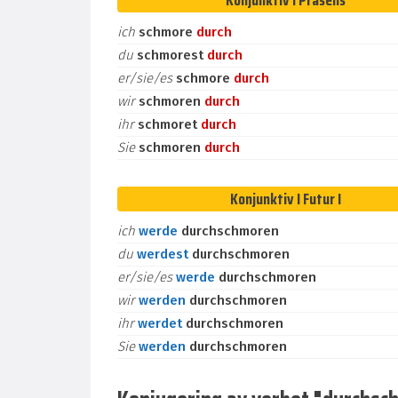
Konjunktiv I Präsens
ich
schmore
durch
du
schmorest
durch
er/sie/es
schmore
durch
wir
schmoren
durch
ihr
schmoret
durch
Sie
schmoren
durch
Konjunktiv I Futur I
ich
werde
durchschmoren
du
werdest
durchschmoren
er/sie/es
werde
durchschmoren
wir
werden
durchschmoren
ihr
werdet
durchschmoren
Sie
werden
durchschmoren