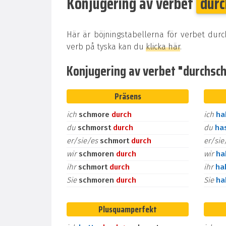
Konjugering av verbet
dur
Här är böjningstabellerna för verbet dur
verb på tyska kan du
klicka här
.
Konjugering av verbet "durchschm
Präsens
ich
schmore
durch
ich
h
du
schmorst
durch
du
ha
er/sie/es
schmort
durch
er/si
wir
schmoren
durch
wir
h
ihr
schmort
durch
ihr
ha
Sie
schmoren
durch
Sie
h
Plusquamperfekt