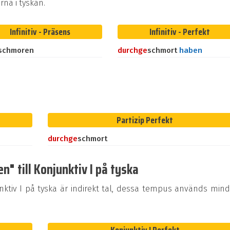
na i tyskan.
Infinitiv - Präsens
Infinitiv - Perfekt
schmoren
durch
ge
schmort
haben
Partizip Perfekt
durch
ge
schmort
" till Konjunktiv I på tyska
tiv I på tyska är indirekt tal, dessa tempus används mind