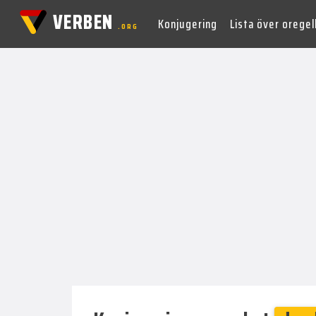
VERBEN
Konjugering
Lista över orege
.ORG