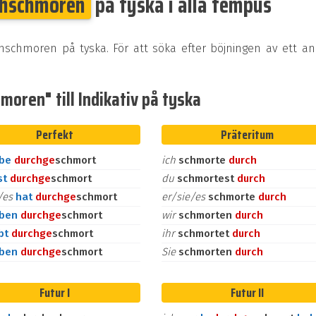
chschmoren
på tyska i alla tempus
chschmoren på tyska. För att söka efter böjningen av ett a
oren" till Indikativ på tyska
Perfekt
Präteritum
abe
durch
ge
schmort
ich
schmorte
durch
st
durch
ge
schmort
du
schmortest
durch
e/es
hat
durch
ge
schmort
er/sie/es
schmorte
durch
aben
durch
ge
schmort
wir
schmorten
durch
bt
durch
ge
schmort
ihr
schmortet
durch
aben
durch
ge
schmort
Sie
schmorten
durch
Futur I
Futur II