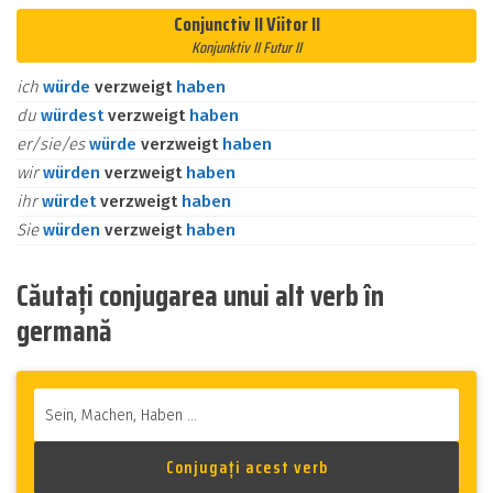
Conjunctiv II Viitor II
Konjunktiv II Futur II
ich
würde
verzweigt
haben
du
würdest
verzweigt
haben
er/sie/es
würde
verzweigt
haben
wir
würden
verzweigt
haben
ihr
würdet
verzweigt
haben
Sie
würden
verzweigt
haben
Căutați conjugarea unui alt verb în
germană