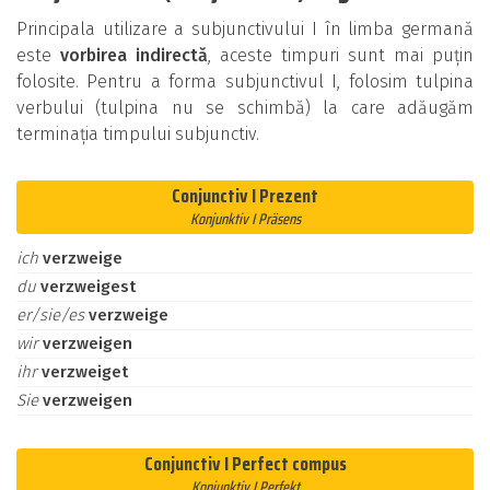
Principala utilizare a subjunctivului I în limba germană
este
vorbirea indirectă
, aceste timpuri sunt mai puțin
folosite. Pentru a forma subjunctivul I, folosim tulpina
verbului (tulpina nu se schimbă) la care adăugăm
terminația timpului subjunctiv.
Conjunctiv I Prezent
Konjunktiv I Präsens
ich
verzweige
du
verzweigest
er/sie/es
verzweige
wir
verzweigen
ihr
verzweiget
Sie
verzweigen
Conjunctiv I Perfect compus
Konjunktiv I Perfekt