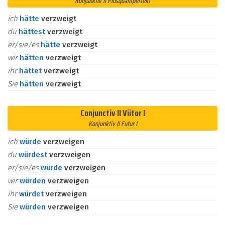
Konjunktiv II Plusquamperfekt
ich
hätte
verzweigt
du
hättest
verzweigt
er/sie/es
hätte
verzweigt
wir
hätten
verzweigt
ihr
hättet
verzweigt
Sie
hätten
verzweigt
Conjunctiv II Viitor I
Konjunktiv II Futur I
ich
würde
verzweigen
du
würdest
verzweigen
er/sie/es
würde
verzweigen
wir
würden
verzweigen
ihr
würdet
verzweigen
Sie
würden
verzweigen