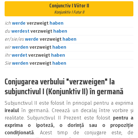
Conjunctiv I Viitor II
Konjunktiv I Futur II
ich
werde
verzweigt
haben
du
werdest
verzweigt
haben
er/sie/es
werde
verzweigt
haben
wir
werden
verzweigt
haben
ihr
werdet
verzweigt
haben
Sie
werden
verzweigt
haben
Conjugarea verbului "verzweigen" la
subjunctivul I (Konjunktiv II) în germană
Subjunctivul II este folosit în principal pentru a exprima
irealul
în germană. Creează un decalaj între vorbire și
realitate. Subjunctivul II Prezent este folosit
pentru a
exprima o ipoteză, o dorință sau o propoziție
condiționată
. Acest timp de conjugare este, de