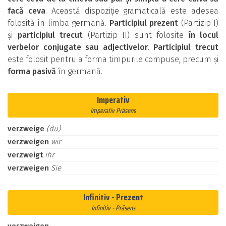
facă ceva
. Această dispoziție gramaticală este adesea
folosită în limba germană.
Participiul prezent
(Partizip I)
și
participiul trecut
(Partizip II) sunt folosite
în locul
verbelor conjugate sau adjectivelor
.
Participiul trecut
este folosit pentru a forma timpurile compuse, precum și
forma pasivă
în germană.
Imperativ
Imperativ Präsens
verzweige
(du)
verzweigen
wir
verzweigt
ihr
verzweigen
Sie
Infinitiv - Prezent
Infinitiv - Präsens