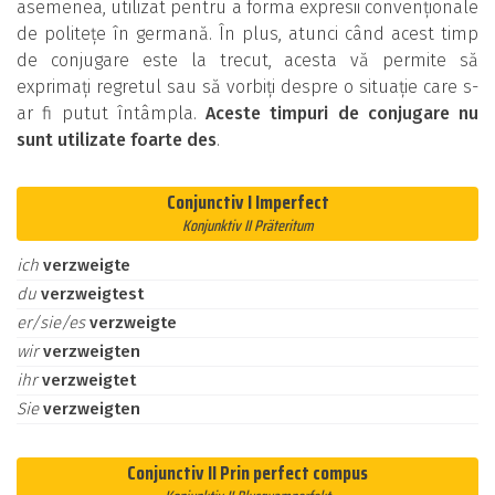
asemenea, utilizat pentru a forma expresii convenționale
de politețe în germană. În plus, atunci când acest timp
de conjugare este la trecut, acesta vă permite să
exprimați regretul sau să vorbiți despre o situație care s-
ar fi putut întâmpla.
Aceste timpuri de conjugare nu
sunt utilizate foarte des
.
Conjunctiv I Imperfect
Konjunktiv II Präteritum
ich
verzweigte
du
verzweigtest
er/sie/es
verzweigte
wir
verzweigten
ihr
verzweigtet
Sie
verzweigten
Conjunctiv II Prin perfect compus