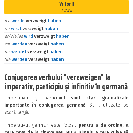
Viitor II
Futur II
ich
werde
verzweigt
haben
du
wirst
verzweigt
haben
er/sie/es
wird
verzweigt
haben
wir
werden
verzweigt
haben
ihr
werdet
verzweigt
haben
Sie
werden
verzweigt
haben
Conjugarea verbului "verzweigen" la
imperativ, participiu și infinitiv în germană
Imperativul și participiul
sunt stări gramaticale
importante în conjugarea germană
. Sunt utilizate pe
scară largă.
Imperativul german este folosit
pentru a da ordine, a
cere ceva de la cineva sau pur și simplu a cere cuiva să