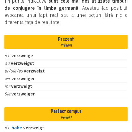
Timpurile indicative
sunt cele mai des utilizate timpuri
de conjugare în limba germană
. Acestea fac posibilă
evocarea unui fapt real sau a unei acțiuni fără nici o
diferența fața de realitate.
Prezent
Präsens
ich
verzweige
du
verzweigst
er/sie/es
verzweigt
wir
verzweigen
ihr
verzweigt
Sie
verzweigen
Perfect compus
Perfekt
ich
habe
verzweigt