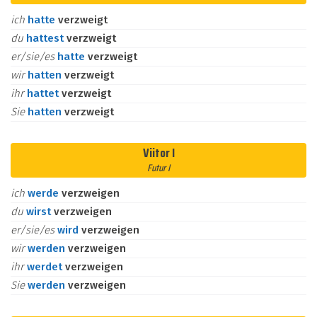
ich
hatte
verzweigt
du
hattest
verzweigt
er/sie/es
hatte
verzweigt
wir
hatten
verzweigt
ihr
hattet
verzweigt
Sie
hatten
verzweigt
Viitor I
Futur I
ich
werde
verzweigen
du
wirst
verzweigen
er/sie/es
wird
verzweigen
wir
werden
verzweigen
ihr
werdet
verzweigen
Sie
werden
verzweigen