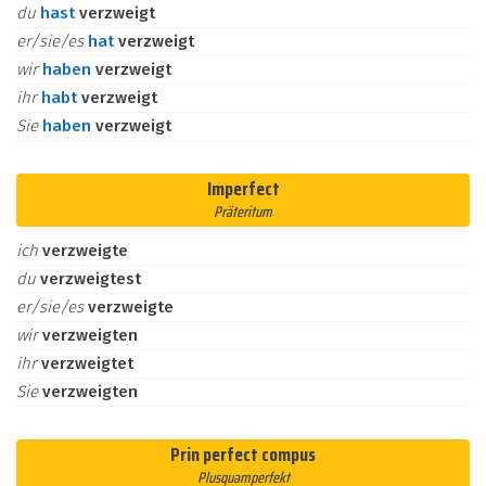
du
hast
verzweigt
er/sie/es
hat
verzweigt
wir
haben
verzweigt
ihr
habt
verzweigt
Sie
haben
verzweigt
Imperfect
Präteritum
ich
verzweigte
du
verzweigtest
er/sie/es
verzweigte
wir
verzweigten
ihr
verzweigtet
Sie
verzweigten
Prin perfect compus
Plusquamperfekt