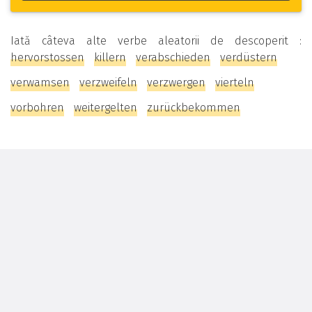
Iată câteva alte verbe aleatorii de descoperit :
hervorstossen
killern
verabschieden
verdüstern
verwamsen
verzweifeln
verzwergen
vierteln
vorbohren
weitergelten
zurückbekommen