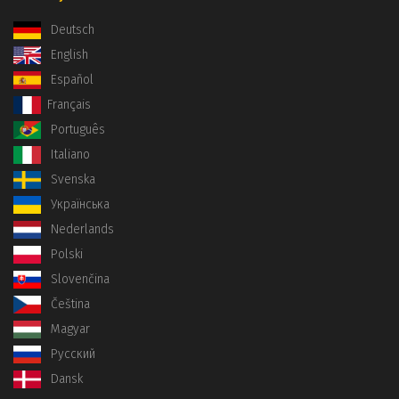
Deutsch
English
Español
Français
Português
Italiano
Svenska
Українська
Nederlands
Polski
Slovenčina
Čeština
Magyar
Русский
Dansk