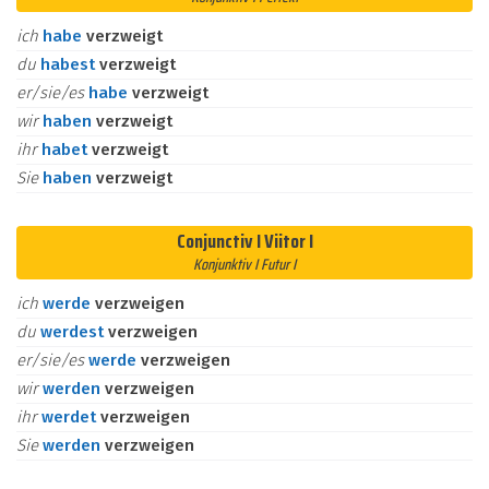
ich
habe
verzweigt
du
habest
verzweigt
er/sie/es
habe
verzweigt
wir
haben
verzweigt
ihr
habet
verzweigt
Sie
haben
verzweigt
Conjunctiv I Viitor I
Konjunktiv I Futur I
ich
werde
verzweigen
du
werdest
verzweigen
er/sie/es
werde
verzweigen
wir
werden
verzweigen
ihr
werdet
verzweigen
Sie
werden
verzweigen