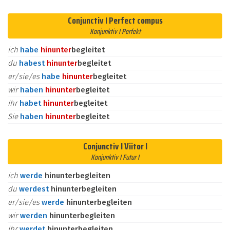
Conjunctiv I Perfect compus
Konjunktiv I Perfekt
ich
habe
hinunter
begleitet
du
habest
hinunter
begleitet
er/sie/es
habe
hinunter
begleitet
wir
haben
hinunter
begleitet
ihr
habet
hinunter
begleitet
Sie
haben
hinunter
begleitet
Conjunctiv I Viitor I
Konjunktiv I Futur I
ich
werde
hinunterbegleiten
du
werdest
hinunterbegleiten
er/sie/es
werde
hinunterbegleiten
wir
werden
hinunterbegleiten
ihr
werdet
hinunterbegleiten