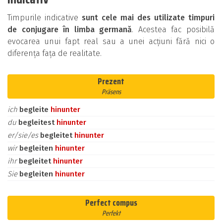
Timpurile indicative
sunt cele mai des utilizate timpuri
de conjugare în limba germană
. Acestea fac posibilă
evocarea unui fapt real sau a unei acțiuni fără nici o
diferența fața de realitate.
Prezent
Präsens
ich
begleite
hinunter
du
begleitest
hinunter
er/sie/es
begleitet
hinunter
wir
begleiten
hinunter
ihr
begleitet
hinunter
Sie
begleiten
hinunter
Perfect compus
Perfekt