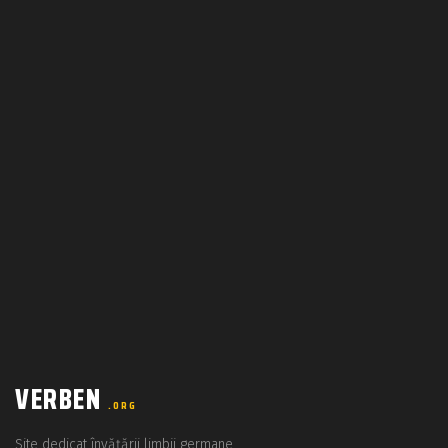
VERBEN
.ORG
Site dedicat învățării limbii germane