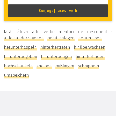
Iată câteva alte verbe aleatorii de descoperit :
aufeinanderzugehen
beratschlagen
herumrasen
herunterhaspeln
hinterhertreten
hinüberwachsen
hinunterbegeben
hinunterbeugen
hinunterfinden
hochschaukeln
kneipen
mißlingen
schnippeln
umspeichern