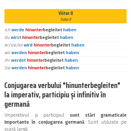
Viitor II
Futur II
ich
werde
hinunter
begleitet
haben
du
wirst
hinunter
begleitet
haben
er/sie/es
wird
hinunter
begleitet
haben
wir
werden
hinunter
begleitet
haben
ihr
werdet
hinunter
begleitet
haben
Sie
werden
hinunter
begleitet
haben
Conjugarea verbului "hinunterbegleiten"
la imperativ, participiu și infinitiv în
germană
Imperativul și participiul
sunt stări gramaticale
importante în conjugarea germană
. Sunt utilizate pe
scară largă.