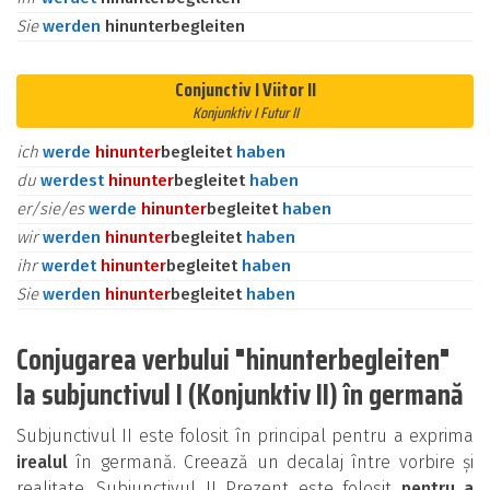
Sie
werden
hinunterbegleiten
Conjunctiv I Viitor II
Konjunktiv I Futur II
ich
werde
hinunter
begleitet
haben
du
werdest
hinunter
begleitet
haben
er/sie/es
werde
hinunter
begleitet
haben
wir
werden
hinunter
begleitet
haben
ihr
werdet
hinunter
begleitet
haben
Sie
werden
hinunter
begleitet
haben
Conjugarea verbului "hinunterbegleiten"
la subjunctivul I (Konjunktiv II) în germană
Subjunctivul II este folosit în principal pentru a exprima
irealul
în germană. Creează un decalaj între vorbire și
realitate. Subjunctivul II Prezent este folosit
pentru a