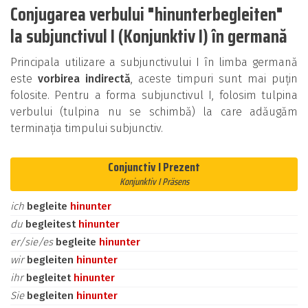
Conjugarea verbului "hinunterbegleiten"
la subjunctivul I (Konjunktiv I) în germană
Principala utilizare a subjunctivului I în limba germană
este
vorbirea indirectă
, aceste timpuri sunt mai puțin
folosite. Pentru a forma subjunctivul I, folosim tulpina
verbului (tulpina nu se schimbă) la care adăugăm
terminația timpului subjunctiv.
Conjunctiv I Prezent
Konjunktiv I Präsens
ich
begleite
hinunter
du
begleitest
hinunter
er/sie/es
begleite
hinunter
wir
begleiten
hinunter
ihr
begleitet
hinunter
Sie
begleiten
hinunter