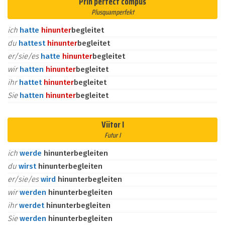
Prin perfect compus
Plusquamperfekt
ich
hatte
hinunter
begleitet
du
hattest
hinunter
begleitet
er/sie/es
hatte
hinunter
begleitet
wir
hatten
hinunter
begleitet
ihr
hattet
hinunter
begleitet
Sie
hatten
hinunter
begleitet
Viitor I
Futur I
ich
werde
hinunterbegleiten
du
wirst
hinunterbegleiten
er/sie/es
wird
hinunterbegleiten
wir
werden
hinunterbegleiten
ihr
werdet
hinunterbegleiten
Sie
werden
hinunterbegleiten