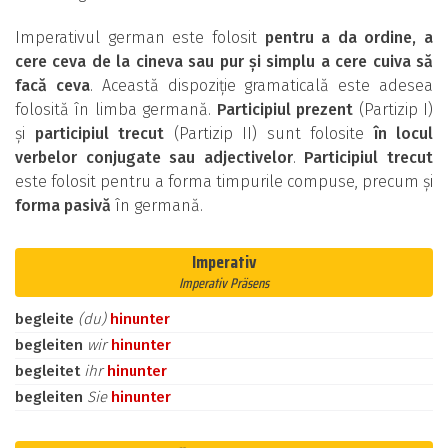
Imperativul german este folosit
pentru a da ordine, a
cere ceva de la cineva sau pur și simplu a cere cuiva să
facă ceva
. Această dispoziție gramaticală este adesea
folosită în limba germană.
Participiul prezent
(Partizip I)
și
participiul trecut
(Partizip II) sunt folosite
în locul
verbelor conjugate sau adjectivelor
.
Participiul trecut
este folosit pentru a forma timpurile compuse, precum și
forma pasivă
în germană.
Imperativ
Imperativ Präsens
begleite
(du)
hinunter
begleiten
wir
hinunter
begleitet
ihr
hinunter
begleiten
Sie
hinunter