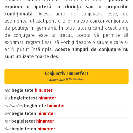
exprima o ipoteză, o dorință sau o propoziție
condiționată
. Acest timp de conjugare este, de
asemenea, utilizat pentru a forma expresii convenționale
de politețe în germană. În plus, atunci când acest timp
de conjugare este la trecut, acesta vă permite să
exprimați regretul sau să vorbiți despre o situație care s-
ar fi putut întâmpla.
Aceste timpuri de conjugare nu
sunt utilizate foarte des
.
Conjunctiv I Imperfect
Konjunktiv II Präteritum
ich
begleitete
hinunter
du
begleitetest
hinunter
er/sie/es
begleitete
hinunter
wir
begleiteten
hinunter
ihr
begleitetet
hinunter
Sie
begleiteten
hinunter