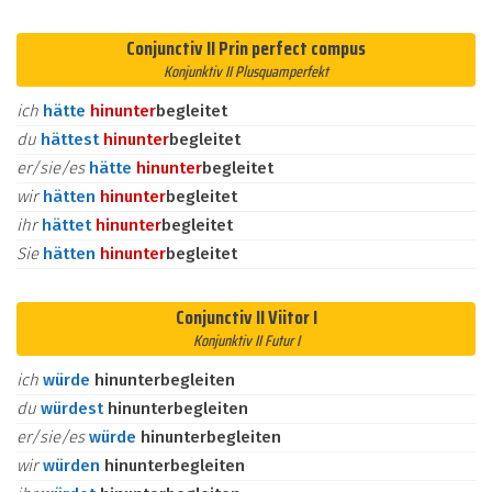
Conjunctiv II Prin perfect compus
Konjunktiv II Plusquamperfekt
ich
hätte
hinunter
begleitet
du
hättest
hinunter
begleitet
er/sie/es
hätte
hinunter
begleitet
wir
hätten
hinunter
begleitet
ihr
hättet
hinunter
begleitet
Sie
hätten
hinunter
begleitet
Conjunctiv II Viitor I
Konjunktiv II Futur I
ich
würde
hinunterbegleiten
du
würdest
hinunterbegleiten
er/sie/es
würde
hinunterbegleiten
wir
würden
hinunterbegleiten