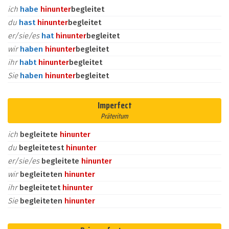
ich
habe
hinunter
begleitet
du
hast
hinunter
begleitet
er/sie/es
hat
hinunter
begleitet
wir
haben
hinunter
begleitet
ihr
habt
hinunter
begleitet
Sie
haben
hinunter
begleitet
Imperfect
Präteritum
ich
begleitete
hinunter
du
begleitetest
hinunter
er/sie/es
begleitete
hinunter
wir
begleiteten
hinunter
ihr
begleitetet
hinunter
Sie
begleiteten
hinunter