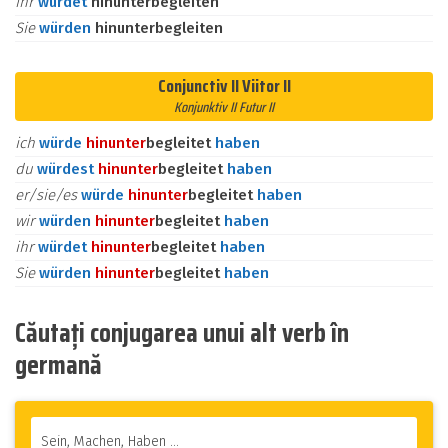
ihr
würdet
hinunterbegleiten
Sie
würden
hinunterbegleiten
Conjunctiv II Viitor II
Konjunktiv II Futur II
ich
würde
hinunter
begleitet
haben
du
würdest
hinunter
begleitet
haben
er/sie/es
würde
hinunter
begleitet
haben
wir
würden
hinunter
begleitet
haben
ihr
würdet
hinunter
begleitet
haben
Sie
würden
hinunter
begleitet
haben
Căutați conjugarea unui alt verb în
germană