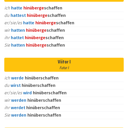
ich
hatte
hinüber
ge
schaffen
du
hattest
hinüber
ge
schaffen
er/sie/es
hatte
hinüber
ge
schaffen
wir
hatten
hinüber
ge
schaffen
ihr
hattet
hinüber
ge
schaffen
Sie
hatten
hinüber
ge
schaffen
Viitor I
Futur I
ich
werde
hinüberschaffen
du
wirst
hinüberschaffen
er/sie/es
wird
hinüberschaffen
wir
werden
hinüberschaffen
ihr
werdet
hinüberschaffen
Sie
werden
hinüberschaffen