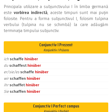
Principala utilizare a subjunctivului I în limba germană
este
vorbirea indirectă
, aceste timpuri sunt mai puțin
folosite. Pentru a forma subjunctivul I, folosim tulpina
verbului (tulpina nu se schimbă) la care adăugăm
terminația timpului subjunctiv.
Conjunctiv I Prezent
Konjunktiv I Präsens
ich
schaffe
hinüber
du
schaffest
hinüber
er/sie/es
schaffe
hinüber
wir
schaffen
hinüber
ihr
schaffet
hinüber
Sie
schaffen
hinüber
Conjunctiv I Perfect compus
Konjunktiv I Perfekt