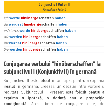
Conjunctiv I Viitor II
Konjunktiv I Futur II
ich
werde
hinüber
ge
schaffen
haben
du
werdest
hinüber
ge
schaffen
haben
er/sie/es
werde
hinüber
ge
schaffen
haben
wir
werden
hinüber
ge
schaffen
haben
ihr
werdet
hinüber
ge
schaffen
haben
Sie
werden
hinüber
ge
schaffen
haben
Conjugarea verbului "hinüberschaffen" la
subjunctivul I (Konjunktiv II) în germană
Subjunctivul II este folosit în principal pentru a exprima
irealul
în germană. Creează un decalaj între vorbire și
realitate. Subjunctivul II Prezent este folosit
pentru a
exprima o ipoteză, o dorință sau o propoziție
condiționată
. Acest timp de conjugare este, de