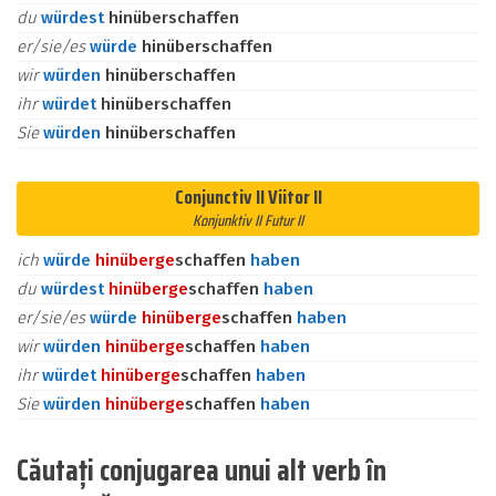
du
würdest
hinüberschaffen
er/sie/es
würde
hinüberschaffen
wir
würden
hinüberschaffen
ihr
würdet
hinüberschaffen
Sie
würden
hinüberschaffen
Conjunctiv II Viitor II
Konjunktiv II Futur II
ich
würde
hinüber
ge
schaffen
haben
du
würdest
hinüber
ge
schaffen
haben
er/sie/es
würde
hinüber
ge
schaffen
haben
wir
würden
hinüber
ge
schaffen
haben
ihr
würdet
hinüber
ge
schaffen
haben
Sie
würden
hinüber
ge
schaffen
haben
Căutați conjugarea unui alt verb în