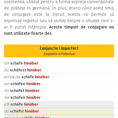
asemenea, utilizat pentru a forma expresii convenționale
de politețe în germană. În plus, atunci când acest timp
de conjugare este la trecut, acesta vă permite să
exprimați regretul sau să vorbiți despre o situație care s-
ar fi putut întâmpla.
Aceste timpuri de conjugare nu
sunt utilizate foarte des
.
Conjunctiv I Imperfect
Konjunktiv II Präteritum
ich
schüfe
hinüber
du
schüfest
hinüber
er/sie/es
schüfe
hinüber
wir
schüfen
hinüber
ihr
schüfet
hinüber
Sie
schüfen
hinüber
ich
schüfe
hinüber
du
schüfst
hinüber