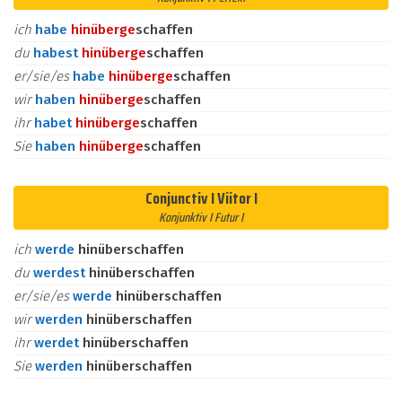
ich
habe
hinüber
ge
schaffen
du
habest
hinüber
ge
schaffen
er/sie/es
habe
hinüber
ge
schaffen
wir
haben
hinüber
ge
schaffen
ihr
habet
hinüber
ge
schaffen
Sie
haben
hinüber
ge
schaffen
Conjunctiv I Viitor I
Konjunktiv I Futur I
ich
werde
hinüberschaffen
du
werdest
hinüberschaffen
er/sie/es
werde
hinüberschaffen
wir
werden
hinüberschaffen
ihr
werdet
hinüberschaffen
Sie
werden
hinüberschaffen