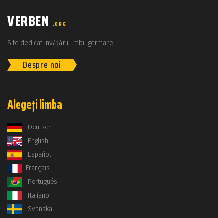
VERBEN
.ORG
Site dedicat învățării limbii germane
Despre noi
Alegeți limba
Deutsch
English
Español
Français
Português
Italiano
Svenska