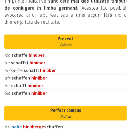
Timpurile indicative
sunt cele mai des utilizate timpuri
de conjugare în limba germană
. Acestea fac posibilă
evocarea unui fapt real sau a unei acțiuni fără nici o
diferența fața de realitate.
Prezent
Präsens
ich
schaffe
hinüber
du
schaffst
hinüber
er/sie/es
schafft
hinüber
wir
schaffen
hinüber
ihr
schafft
hinüber
Sie
schaffen
hinüber
Perfect compus
Perfekt
ich
habe
hinüber
ge
schaffen