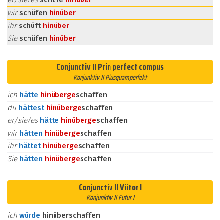
er/sie/es
schüfe
hinüber
wir
schüfen
hinüber
ihr
schüft
hinüber
Sie
schüfen
hinüber
Conjunctiv II Prin perfect compus
Konjunktiv II Plusquamperfekt
ich
hätte
hinüber
ge
schaffen
du
hättest
hinüber
ge
schaffen
er/sie/es
hätte
hinüber
ge
schaffen
wir
hätten
hinüber
ge
schaffen
ihr
hättet
hinüber
ge
schaffen
Sie
hätten
hinüber
ge
schaffen
Conjunctiv II Viitor I
Konjunktiv II Futur I
ich
würde
hinüberschaffen