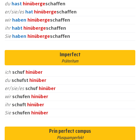
du
hast
hinüber
ge
schaffen
er/sie/es
hat
hinüber
ge
schaffen
wir
haben
hinüber
ge
schaffen
ihr
habt
hinüber
ge
schaffen
Sie
haben
hinüber
ge
schaffen
Imperfect
Präteritum
ich
schuf
hinüber
du
schufst
hinüber
er/sie/es
schuf
hinüber
wir
schufen
hinüber
ihr
schuft
hinüber
Sie
schufen
hinüber
Prin perfect compus
Plusquamperfekt