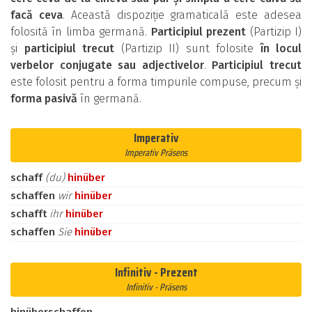
facă ceva
. Această dispoziție gramaticală este adesea
folosită în limba germană.
Participiul prezent
(Partizip I)
și
participiul trecut
(Partizip II) sunt folosite
în locul
verbelor conjugate sau adjectivelor
.
Participiul trecut
este folosit pentru a forma timpurile compuse, precum și
forma pasivă
în germană.
Imperativ
Imperativ Präsens
schaff
(du)
hinüber
schaffen
wir
hinüber
schafft
ihr
hinüber
schaffen
Sie
hinüber
Infinitiv - Prezent
Infinitiv - Präsens