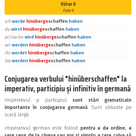
Viitor II
Futur II
ich
werde
hinüber
ge
schaffen
haben
du
wirst
hinüber
ge
schaffen
haben
er/sie/es
wird
hinüber
ge
schaffen
haben
wir
werden
hinüber
ge
schaffen
haben
ihr
werdet
hinüber
ge
schaffen
haben
Sie
werden
hinüber
ge
schaffen
haben
Conjugarea verbului "hinüberschaffen" la
imperativ, participiu și infinitiv în germană
Imperativul și participiul
sunt stări gramaticale
importante în conjugarea germană
. Sunt utilizate pe
scară largă.
Imperativul german este folosit
pentru a da ordine, a
cere ceva de la cineva sau pur și simplu a cere cuiva să