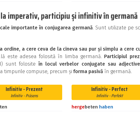
a imperativ, participiu și infinitiv în germană
icale importante în conjugarea germană
. Sunt utilizate pe s
a ordine, a cere ceva de la cineva sau pur și simplu a cere c
cală este adesea folosită în limba germană.
Participiul pre
II) sunt folosite
în locul verbelor conjugate sau adjective
ma timpurile compuse, precum și
forma pasivă
în germană.
Infinitiv - Prezent
Infinitiv - Perfect
Infinitiv - Präsens
Infinitiv - Perfekt
tten
her
ge
beten
haben