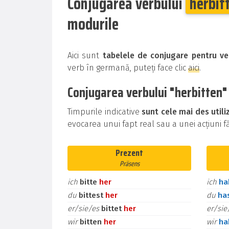
Conjugarea verbului
herbit
modurile
Aici sunt
tabelele de conjugare pentru ve
verb în germană, puteți face clic
aici
.
Conjugarea verbului "herbitten" 
Timpurile indicative
sunt cele mai des util
evocarea unui fapt real sau a unei acțiuni făr
Prezent
Präsens
ich
bitte
her
ich
h
du
bittest
her
du
ha
er/sie/es
bittet
her
er/si
wir
bitten
her
wir
h