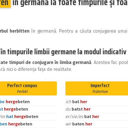
ten
în germană la toate timpurile și to
rbul herbitten
în germană. Pentru a căuta conjugarea unui 
în timpurile limbii germane la modul indicativ
izate timpuri de conjugare în limba germană
. Acestea fac posi
ă nici o diferența fața de realitate.
Perfect compus
Imperfect
Perfekt
Präteritum
abe
her
ge
beten
ich
bat
her
st
her
ge
beten
du
batst
her
e/es
hat
her
ge
beten
er/sie/es
bat
her
aben
her
ge
beten
wir
baten
her