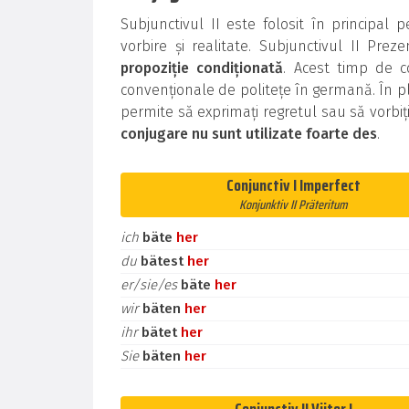
Subjunctivul II este folosit în principal
vorbire și realitate. Subjunctivul II Prez
propoziție condiționată
. Acest timp de c
convenționale de politețe în germană. În pl
permite să exprimați regretul sau să vorbiț
conjugare nu sunt utilizate foarte des
.
Conjunctiv I Imperfect
Konjunktiv II Präteritum
ich
bäte
her
du
bätest
her
er/sie/es
bäte
her
wir
bäten
her
ihr
bätet
her
Sie
bäten
her