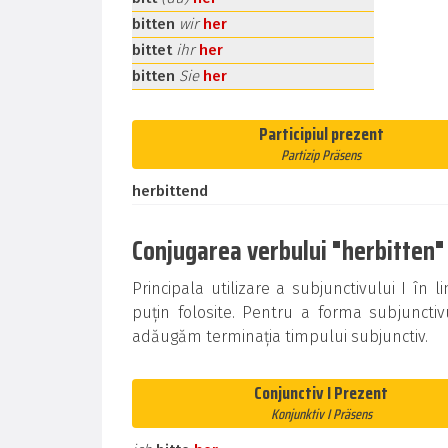
bitten
wir
her
bittet
ihr
her
bitten
Sie
her
Participiul prezent
Partizip Präsens
herbittend
Conjugarea verbului "herbitten" 
Principala utilizare a subjunctivului I î
puțin folosite. Pentru a forma subjunctiv
adăugăm terminația timpului subjunctiv.
Conjunctiv I Prezent
Konjunktiv I Präsens