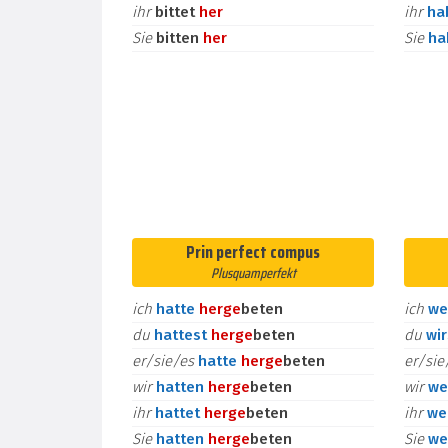
ihr
bittet
her
ihr
ha
Sie
bitten
her
Sie
h
Prin perfect compus
Plusquamperfekt
ich
hatte
her
ge
beten
ich
we
du
hattest
her
ge
beten
du
wi
er/sie/es
hatte
her
ge
beten
er/si
wir
hatten
her
ge
beten
wir
we
ihr
hattet
her
ge
beten
ihr
we
Sie
hatten
her
ge
beten
Sie
we