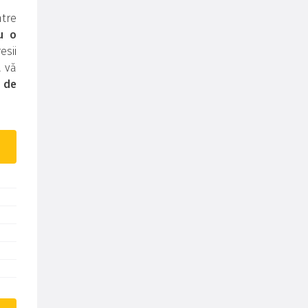
tre
u o
sii
a vă
i de