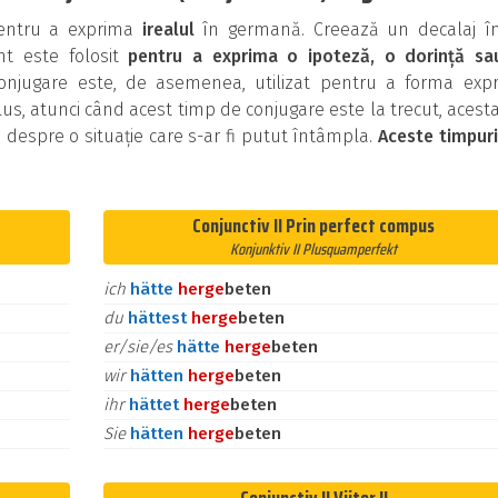
 pentru a exprima
irealul
în germană. Creează un decalaj în
ent este folosit
pentru a exprima o ipoteză, o dorință sa
onjugare este, de asemenea, utilizat pentru a forma expre
us, atunci când acest timp de conjugare este la trecut, acest
i despre o situație care s-ar fi putut întâmpla.
Aceste timpur
Conjunctiv II Prin perfect compus
Konjunktiv II Plusquamperfekt
ich
hätte
her
ge
beten
du
hättest
her
ge
beten
er/sie/es
hätte
her
ge
beten
wir
hätten
her
ge
beten
ihr
hättet
her
ge
beten
Sie
hätten
her
ge
beten