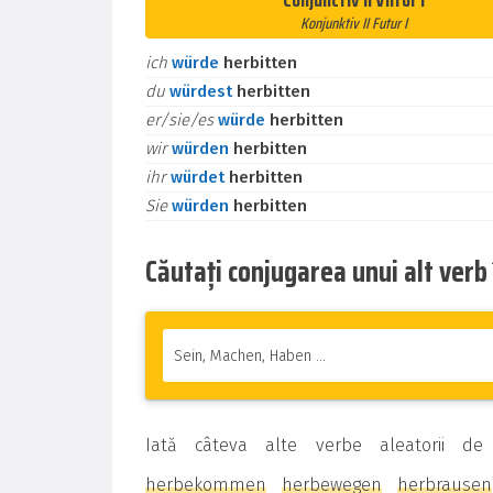
Conjunctiv II Viitor I
Konjunktiv II Futur I
ich
würde
herbitten
du
würdest
herbitten
er/sie/es
würde
herbitten
wir
würden
herbitten
ihr
würdet
herbitten
Sie
würden
herbitten
Căutați conjugarea unui alt ver
Iată câteva alte verbe aleatorii d
herbekommen
herbewegen
herbrausen