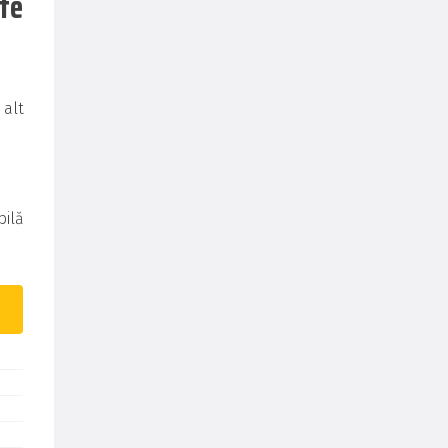
ate
alt
bilă