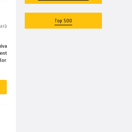
Top 500
cară
uiva
zent
lor
.