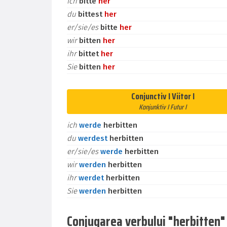
ich
bitte
her
du
bittest
her
er/sie/es
bitte
her
wir
bitten
her
ihr
bittet
her
Sie
bitten
her
Conjunctiv I Viitor I
Konjunktiv I Futur I
ich
werde
herbitten
du
werdest
herbitten
er/sie/es
werde
herbitten
wir
werden
herbitten
ihr
werdet
herbitten
Sie
werden
herbitten
Conjugarea verbului "herbitten" l