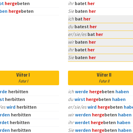
bt
her
ge
beten
ihr
batet
her
aben
her
ge
beten
Sie
baten
her
ich
bat
her
du
batest
her
er/sie/es
bat
her
wir
baten
her
ihr
batet
her
Sie
baten
her
Viitor I
Viitor II
Futur I
Futur II
rde
herbitten
ich
werde
her
ge
beten
haben
rst
herbitten
du
wirst
her
ge
beten
haben
e/es
wird
herbitten
er/sie/es
wird
her
ge
beten
hab
rden
herbitten
wir
werden
her
ge
beten
haben
rdet
herbitten
ihr
werdet
her
ge
beten
haben
rden
herbitten
Sie
werden
her
ge
beten
haben