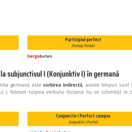
Participiul perfect
Partizip Perfekt
her
ge
beten
la subjunctivul I (Konjunktiv I) în germană
n limba germană este
vorbirea indirectă
, aceste timpuri sunt
ul I, folosim tulpina verbului (tulpina nu se schimbă) la 
Conjunctiv I Perfect compus
Konjunktiv I Perfekt