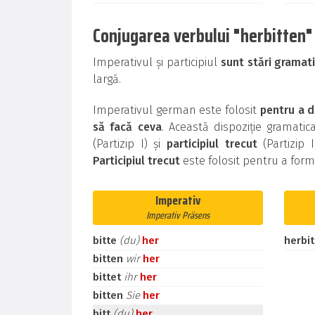
Conjugarea verbului "herbitten" l
Imperativul și participiul
sunt stări gramat
largă.
Imperativul german este folosit
pentru a d
să facă ceva
. Această dispoziție gramati
(Partizip I) și
participiul trecut
(Partizip 
Participiul trecut
este folosit pentru a for
Imperativ
Imperativ Präsens
bitte
(du)
her
herbi
bitten
wir
her
bittet
ihr
her
bitten
Sie
her
bitt
(du)
her