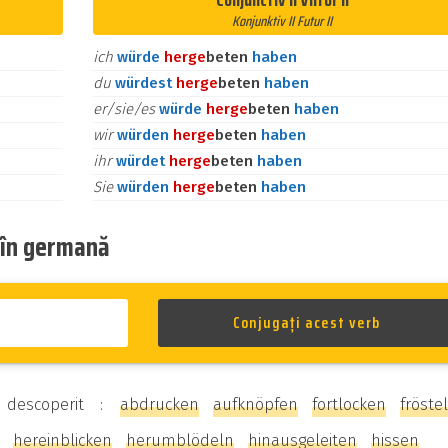
Conjunctiv II Viitor II
Konjunktiv II Futur II
ich
würde
her
ge
beten
haben
du
würdest
her
ge
beten
haben
er/sie/es
würde
her
ge
beten
haben
wir
würden
her
ge
beten
haben
ihr
würdet
her
ge
beten
haben
Sie
würden
her
ge
beten
haben
b în germană
e descoperit :
abdrucken
aufknöpfen
fortlocken
fröste
hereinblicken
herumblödeln
hinausgeleiten
hissen