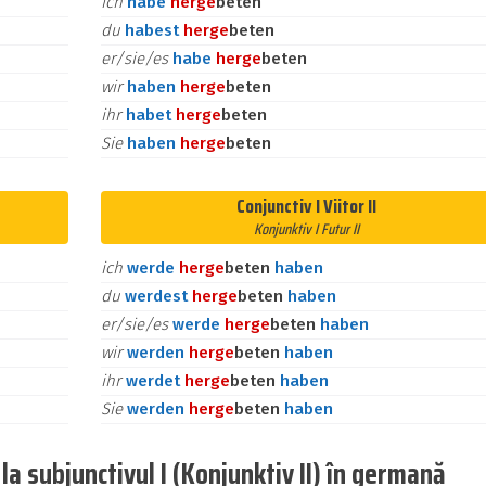
ich
habe
her
ge
beten
du
habest
her
ge
beten
er/sie/es
habe
her
ge
beten
wir
haben
her
ge
beten
ihr
habet
her
ge
beten
Sie
haben
her
ge
beten
Conjunctiv I Viitor II
Konjunktiv I Futur II
ich
werde
her
ge
beten
haben
du
werdest
her
ge
beten
haben
er/sie/es
werde
her
ge
beten
haben
wir
werden
her
ge
beten
haben
ihr
werdet
her
ge
beten
haben
Sie
werden
her
ge
beten
haben
a subjunctivul I (Konjunktiv II) în germană