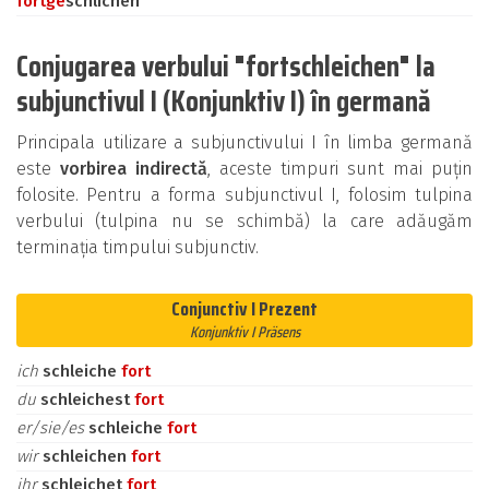
fort
ge
schlichen
Conjugarea verbului "fortschleichen" la
subjunctivul I (Konjunktiv I) în germană
Principala utilizare a subjunctivului I în limba germană
este
vorbirea indirectă
, aceste timpuri sunt mai puțin
folosite. Pentru a forma subjunctivul I, folosim tulpina
verbului (tulpina nu se schimbă) la care adăugăm
terminația timpului subjunctiv.
Conjunctiv I Prezent
Konjunktiv I Präsens
ich
schleiche
fort
du
schleichest
fort
er/sie/es
schleiche
fort
wir
schleichen
fort
ihr
schleichet
fort