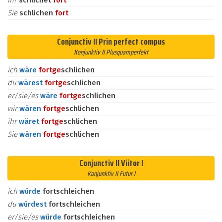
ihr
schlichet
fort
Sie
schlichen
fort
Conjunctiv II Prin perfect compus
Konjunktiv II Plusquamperfekt
ich
wäre
fort
ge
schlichen
du
wärest
fort
ge
schlichen
er/sie/es
wäre
fort
ge
schlichen
wir
wären
fort
ge
schlichen
ihr
wäret
fort
ge
schlichen
Sie
wären
fort
ge
schlichen
Conjunctiv II Viitor I
Konjunktiv II Futur I
ich
würde
fortschleichen
du
würdest
fortschleichen
er/sie/es
würde
fortschleichen