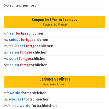
Sie
schleichen
fort
Conjunctiv I Perfect compus
Konjunktiv I Perfekt
ich
sei
fort
ge
schlichen
du
seiest
fort
ge
schlichen
er/sie/es
sei
fort
ge
schlichen
wir
seien
fort
ge
schlichen
ihr
seiet
fort
ge
schlichen
Sie
seien
fort
ge
schlichen
Conjunctiv I Viitor I
Konjunktiv I Futur I
ich
werde
fortschleichen
du
werdest
fortschleichen
er/sie/es
werde
fortschleichen