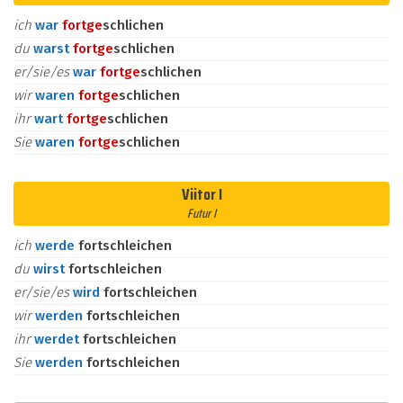
ich
war
fort
ge
schlichen
du
warst
fort
ge
schlichen
er/sie/es
war
fort
ge
schlichen
wir
waren
fort
ge
schlichen
ihr
wart
fort
ge
schlichen
Sie
waren
fort
ge
schlichen
Viitor I
Futur I
ich
werde
fortschleichen
du
wirst
fortschleichen
er/sie/es
wird
fortschleichen
wir
werden
fortschleichen
ihr
werdet
fortschleichen
Sie
werden
fortschleichen