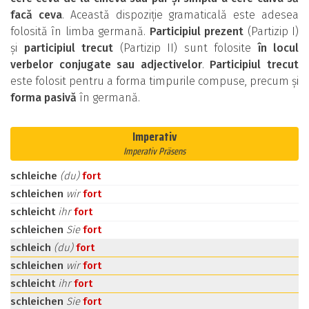
facă ceva
. Această dispoziție gramaticală este adesea
folosită în limba germană.
Participiul prezent
(Partizip I)
și
participiul trecut
(Partizip II) sunt folosite
în locul
verbelor conjugate sau adjectivelor
.
Participiul trecut
este folosit pentru a forma timpurile compuse, precum și
forma pasivă
în germană.
Imperativ
Imperativ Präsens
schleiche
(du)
fort
schleichen
wir
fort
schleicht
ihr
fort
schleichen
Sie
fort
schleich
(du)
fort
schleichen
wir
fort
schleicht
ihr
fort
schleichen
Sie
fort