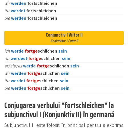
wir
werden
fortschleichen
ihr
werdet
fortschleichen
Sie
werden
fortschleichen
Conjunctiv I Viitor II
Konjunktiv I Futur II
ich
werde
fort
ge
schlichen
sein
du
werdest
fort
ge
schlichen
sein
er/sie/es
werde
fort
ge
schlichen
sein
wir
werden
fort
ge
schlichen
sein
ihr
werdet
fort
ge
schlichen
sein
Sie
werden
fort
ge
schlichen
sein
Conjugarea verbului "fortschleichen" la
subjunctivul I (Konjunktiv II) în germană
Subjunctivul II este folosit în principal pentru a exprima