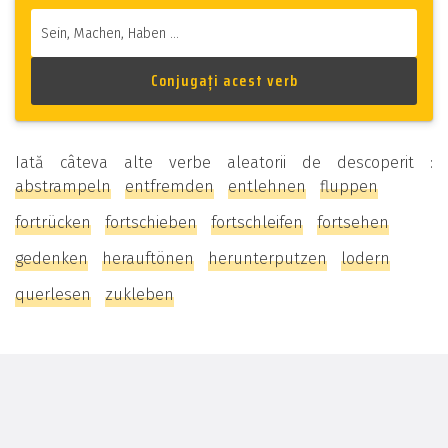
Iată câteva alte verbe aleatorii de descoperit :
abstrampeln
entfremden
entlehnen
fluppen
fortrücken
fortschieben
fortschleifen
fortsehen
gedenken
herauftönen
herunterputzen
lodern
querlesen
zukleben