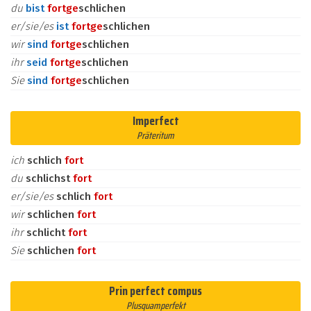
du
bist
fort
ge
schlichen
er/sie/es
ist
fort
ge
schlichen
wir
sind
fort
ge
schlichen
ihr
seid
fort
ge
schlichen
Sie
sind
fort
ge
schlichen
Imperfect
Präteritum
ich
schlich
fort
du
schlichst
fort
er/sie/es
schlich
fort
wir
schlichen
fort
ihr
schlicht
fort
Sie
schlichen
fort
Prin perfect compus
Plusquamperfekt