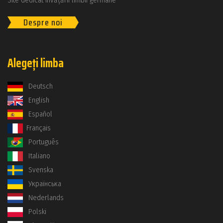
Site dedicat învățării limbii germane
Despre noi
Alegeți limba
Deutsch
English
Español
Français
Português
Italiano
Svenska
Українська
Nederlands
Polski