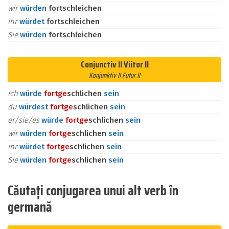
wir
würden
fortschleichen
ihr
würdet
fortschleichen
Sie
würden
fortschleichen
Conjunctiv II Viitor II
Konjunktiv II Futur II
ich
würde
fort
ge
schlichen
sein
du
würdest
fort
ge
schlichen
sein
er/sie/es
würde
fort
ge
schlichen
sein
wir
würden
fort
ge
schlichen
sein
ihr
würdet
fort
ge
schlichen
sein
Sie
würden
fort
ge
schlichen
sein
Căutați conjugarea unui alt verb în
germană