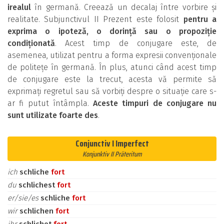
irealul
în germană. Creează un decalaj între vorbire și
realitate. Subjunctivul II Prezent este folosit
pentru a
exprima o ipoteză, o dorință sau o propoziție
condiționată
. Acest timp de conjugare este, de
asemenea, utilizat pentru a forma expresii convenționale
de politețe în germană. În plus, atunci când acest timp
de conjugare este la trecut, acesta vă permite să
exprimați regretul sau să vorbiți despre o situație care s-
ar fi putut întâmpla.
Aceste timpuri de conjugare nu
sunt utilizate foarte des
.
Conjunctiv I Imperfect
Konjunktiv II Präteritum
ich
schliche
fort
du
schlichest
fort
er/sie/es
schliche
fort
wir
schlichen
fort