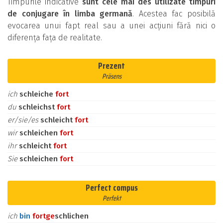
Timpurile indicative
sunt cele mai des utilizate timpuri
de conjugare în limba germană
. Acestea fac posibilă
evocarea unui fapt real sau a unei acțiuni fără nici o
diferența fața de realitate.
Prezent
Präsens
ich
schleiche
fort
du
schleichst
fort
er/sie/es
schleicht
fort
wir
schleichen
fort
ihr
schleicht
fort
Sie
schleichen
fort
Perfect compus
Perfekt
ich
bin
fort
ge
schlichen