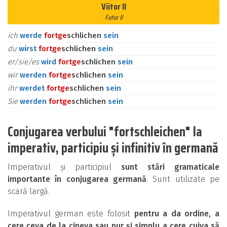
Viitor II
Futur II
ich
werde
fort
ge
schlichen
sein
du
wirst
fort
ge
schlichen
sein
er/sie/es
wird
fort
ge
schlichen
sein
wir
werden
fort
ge
schlichen
sein
ihr
werdet
fort
ge
schlichen
sein
Sie
werden
fort
ge
schlichen
sein
Conjugarea verbului "fortschleichen" la
imperativ, participiu și infinitiv în germană
Imperativul și participiul
sunt stări gramaticale
importante în conjugarea germană
. Sunt utilizate pe
scară largă.
Imperativul german este folosit
pentru a da ordine, a
cere ceva de la cineva sau pur și simplu a cere cuiva să