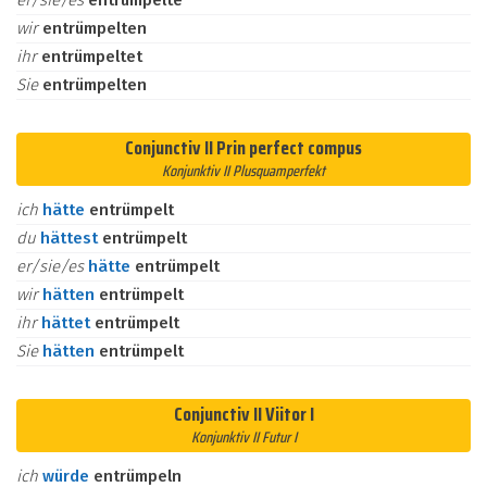
er/sie/es
entrümpelte
wir
entrümpelten
ihr
entrümpeltet
Sie
entrümpelten
Conjunctiv II Prin perfect compus
Konjunktiv II Plusquamperfekt
ich
hätte
entrümpelt
du
hättest
entrümpelt
er/sie/es
hätte
entrümpelt
wir
hätten
entrümpelt
ihr
hättet
entrümpelt
Sie
hätten
entrümpelt
Conjunctiv II Viitor I
Konjunktiv II Futur I
ich
würde
entrümpeln