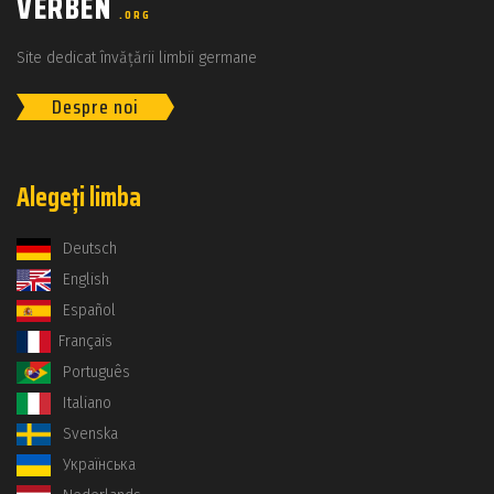
VERBEN
.ORG
Site dedicat învățării limbii germane
Despre noi
Alegeți limba
Deutsch
English
Español
Français
Português
Italiano
Svenska
Українська