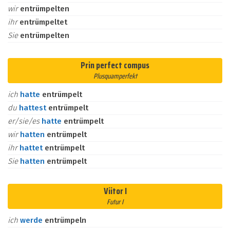
wir
entrümpelten
ihr
entrümpeltet
Sie
entrümpelten
Prin perfect compus
Plusquamperfekt
ich
hatte
entrümpelt
du
hattest
entrümpelt
er/sie/es
hatte
entrümpelt
wir
hatten
entrümpelt
ihr
hattet
entrümpelt
Sie
hatten
entrümpelt
Viitor I
Futur I
ich
werde
entrümpeln