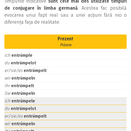
Timpurile indicative
sunt cele mai des utilizate timpuri
de conjugare în limba germană
. Acestea fac posibilă
evocarea unui fapt real sau a unei acțiuni fără nici o
diferența fața de realitate.
Prezent
Präsens
ich
entrümple
du
entrümpelst
er/sie/es
entrümpelt
wir
entrümpeln
ihr
entrümpelt
Sie
entrümpeln
ich
entrümpele
du
entrümpelst
er/sie/es
entrümpelt
wir
entrümpeln