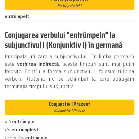
Partizip Perfekt
entrümpelt
Conjugarea verbului "entrümpeln" la
subjunctivul I (Konjunktiv I) în germană
Principala utilizare a subjunctivului I în limba germană
este
vorbirea indirectă
, aceste timpuri sunt mai puțin
folosite. Pentru a forma subjunctivul I, folosim tulpina
verbului (tulpina nu se schimbă) la care adăugăm
terminația timpului subjunctiv.
Conjunctiv I Prezent
Konjunktiv I Präsens
ich
entrümple
du
entrümplest
er/sie/es
entrümple