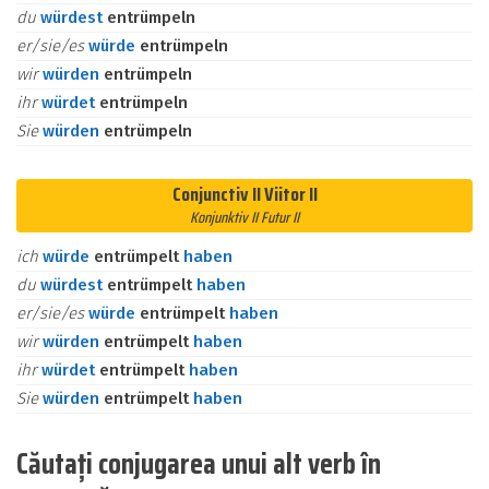
du
würdest
entrümpeln
er/sie/es
würde
entrümpeln
wir
würden
entrümpeln
ihr
würdet
entrümpeln
Sie
würden
entrümpeln
Conjunctiv II Viitor II
Konjunktiv II Futur II
ich
würde
entrümpelt
haben
du
würdest
entrümpelt
haben
er/sie/es
würde
entrümpelt
haben
wir
würden
entrümpelt
haben
ihr
würdet
entrümpelt
haben
Sie
würden
entrümpelt
haben
Căutați conjugarea unui alt verb în