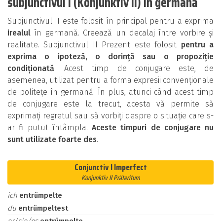
subjunctivul I (Konjunktiv II) în germană
Subjunctivul II este folosit în principal pentru a exprima
irealul
în germană. Creează un decalaj între vorbire și
realitate. Subjunctivul II Prezent este folosit
pentru a
exprima o ipoteză, o dorință sau o propoziție
condiționată
. Acest timp de conjugare este, de
asemenea, utilizat pentru a forma expresii convenționale
de politețe în germană. În plus, atunci când acest timp
de conjugare este la trecut, acesta vă permite să
exprimați regretul sau să vorbiți despre o situație care s-
ar fi putut întâmpla.
Aceste timpuri de conjugare nu
sunt utilizate foarte des
.
Conjunctiv I Imperfect
Konjunktiv II Präteritum
ich
entrümpelte
du
entrümpeltest