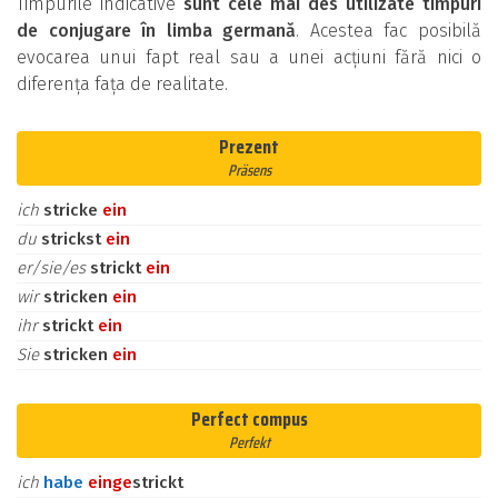
Timpurile indicative
sunt cele mai des utilizate timpuri
de conjugare în limba germană
. Acestea fac posibilă
evocarea unui fapt real sau a unei acțiuni fără nici o
diferența fața de realitate.
Prezent
Präsens
ich
stricke
ein
du
strickst
ein
er/sie/es
strickt
ein
wir
stricken
ein
ihr
strickt
ein
Sie
stricken
ein
Perfect compus
Perfekt
ich
habe
ein
ge
strickt