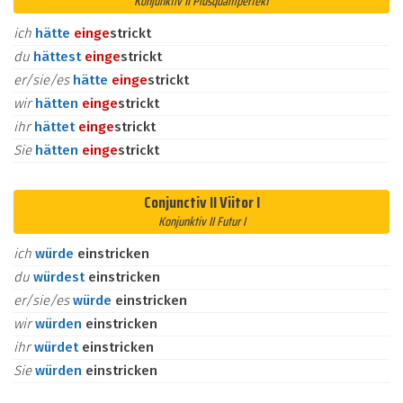
Konjunktiv II Plusquamperfekt
ich
hätte
ein
ge
strickt
du
hättest
ein
ge
strickt
er/sie/es
hätte
ein
ge
strickt
wir
hätten
ein
ge
strickt
ihr
hättet
ein
ge
strickt
Sie
hätten
ein
ge
strickt
Conjunctiv II Viitor I
Konjunktiv II Futur I
ich
würde
einstricken
du
würdest
einstricken
er/sie/es
würde
einstricken
wir
würden
einstricken
ihr
würdet
einstricken
Sie
würden
einstricken