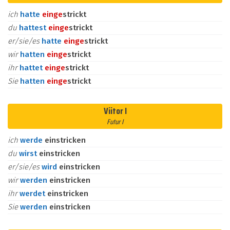
ich
hatte
ein
ge
strickt
du
hattest
ein
ge
strickt
er/sie/es
hatte
ein
ge
strickt
wir
hatten
ein
ge
strickt
ihr
hattet
ein
ge
strickt
Sie
hatten
ein
ge
strickt
Viitor I
Futur I
ich
werde
einstricken
du
wirst
einstricken
er/sie/es
wird
einstricken
wir
werden
einstricken
ihr
werdet
einstricken
Sie
werden
einstricken