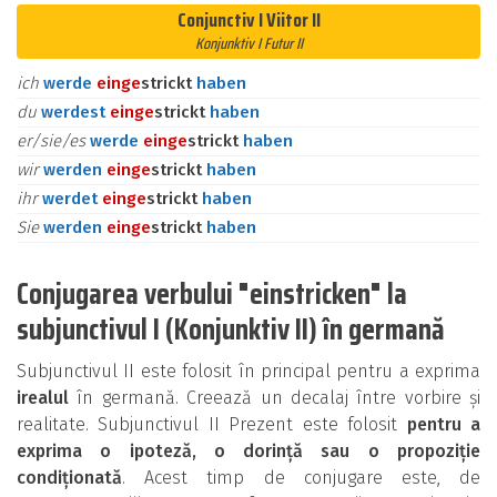
Conjunctiv I Viitor II
Konjunktiv I Futur II
ich
werde
ein
ge
strickt
haben
du
werdest
ein
ge
strickt
haben
er/sie/es
werde
ein
ge
strickt
haben
wir
werden
ein
ge
strickt
haben
ihr
werdet
ein
ge
strickt
haben
Sie
werden
ein
ge
strickt
haben
Conjugarea verbului "einstricken" la
subjunctivul I (Konjunktiv II) în germană
Subjunctivul II este folosit în principal pentru a exprima
irealul
în germană. Creează un decalaj între vorbire și
realitate. Subjunctivul II Prezent este folosit
pentru a
exprima o ipoteză, o dorință sau o propoziție
condiționată
. Acest timp de conjugare este, de