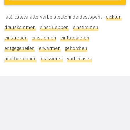
Iată câteva alte verbe aleatorii de descoperit :
dicktun
drauskommen
einschleppen
einstimmen
einstreuen
einströmen
eintätowieren
entgegeneilen
erwärmen
gehorchen
hinübertreiben
massieren
vorbeirasen