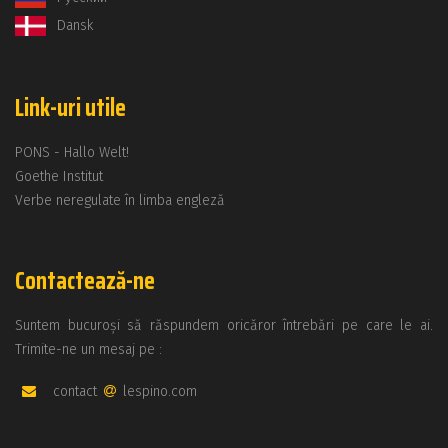
Dansk
Link-uri utile
PONS - Hallo Welt!
Goethe Institut
Verbe neregulate în limba engleză
Contactează-ne
Suntem bucuroși să răspundem oricăror întrebări pe care le ai.
Trimite-ne un mesaj pe :
contact
lespino.com