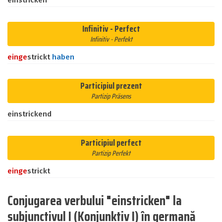
einstricken
Infinitiv - Perfect
Infinitiv - Perfekt
ein
ge
strickt
haben
Participiul prezent
Partizip Präsens
einstrickend
Participiul perfect
Partizip Perfekt
ein
ge
strickt
Conjugarea verbului "einstricken" la
subjunctivul I (Konjunktiv I) în germană