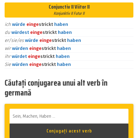
Conjunctiv II Viitor II
Konjunktiv II Futur II
ich
würde
ein
ge
strickt
haben
du
würdest
ein
ge
strickt
haben
er/sie/es
würde
ein
ge
strickt
haben
wir
würden
ein
ge
strickt
haben
ihr
würdet
ein
ge
strickt
haben
Sie
würden
ein
ge
strickt
haben
Căutați conjugarea unui alt verb în
germană