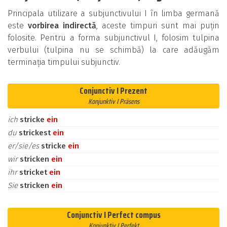
Principala utilizare a subjunctivului I în limba germană
este
vorbirea indirectă
, aceste timpuri sunt mai puțin
folosite. Pentru a forma subjunctivul I, folosim tulpina
verbului (tulpina nu se schimbă) la care adăugăm
terminația timpului subjunctiv.
Conjunctiv I Prezent
Konjunktiv I Präsens
ich
stricke
ein
du
strickest
ein
er/sie/es
stricke
ein
wir
stricken
ein
ihr
stricket
ein
Sie
stricken
ein
Conjunctiv I Perfect compus
Konjunktiv I Perfekt