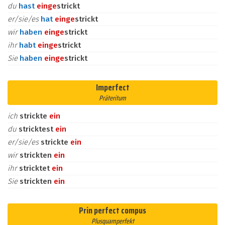
du
hast
ein
ge
strickt
er/sie/es
hat
ein
ge
strickt
wir
haben
ein
ge
strickt
ihr
habt
ein
ge
strickt
Sie
haben
ein
ge
strickt
Imperfect
Präteritum
ich
strickte
ein
du
stricktest
ein
er/sie/es
strickte
ein
wir
strickten
ein
ihr
stricktet
ein
Sie
strickten
ein
Prin perfect compus
Plusquamperfekt