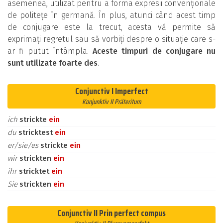
asemenea, utilizat pentru a forma expresii convenționale
de politețe în germană. În plus, atunci când acest timp
de conjugare este la trecut, acesta vă permite să
exprimați regretul sau să vorbiți despre o situație care s-
ar fi putut întâmpla.
Aceste timpuri de conjugare nu
sunt utilizate foarte des
.
Conjunctiv I Imperfect
Konjunktiv II Präteritum
ich
strickte
ein
du
stricktest
ein
er/sie/es
strickte
ein
wir
strickten
ein
ihr
stricktet
ein
Sie
strickten
ein
Conjunctiv II Prin perfect compus