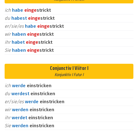
ich
habe
ein
ge
strickt
du
habest
ein
ge
strickt
er/sie/es
habe
ein
ge
strickt
wir
haben
ein
ge
strickt
ihr
habet
ein
ge
strickt
Sie
haben
ein
ge
strickt
Conjunctiv I Viitor I
Konjunktiv I Futur I
ich
werde
einstricken
du
werdest
einstricken
er/sie/es
werde
einstricken
wir
werden
einstricken
ihr
werdet
einstricken
Sie
werden
einstricken