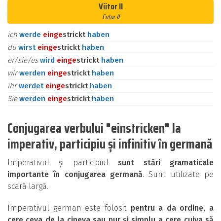
Viitor II
Futur II
ich
werde
ein
ge
strickt
haben
du
wirst
ein
ge
strickt
haben
er/sie/es
wird
ein
ge
strickt
haben
wir
werden
ein
ge
strickt
haben
ihr
werdet
ein
ge
strickt
haben
Sie
werden
ein
ge
strickt
haben
Conjugarea verbului "einstricken" la
imperativ, participiu și infinitiv în germană
Imperativul și participiul
sunt stări gramaticale
importante în conjugarea germană
. Sunt utilizate pe
scară largă.
Imperativul german este folosit
pentru a da ordine, a
cere ceva de la cineva sau pur și simplu a cere cuiva să