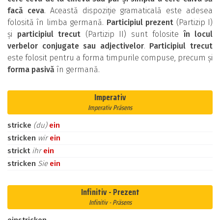
facă ceva
. Această dispoziție gramaticală este adesea
folosită în limba germană.
Participiul prezent
(Partizip I)
și
participiul trecut
(Partizip II) sunt folosite
în locul
verbelor conjugate sau adjectivelor
.
Participiul trecut
este folosit pentru a forma timpurile compuse, precum și
forma pasivă
în germană.
Imperativ
Imperativ Präsens
stricke
(du)
ein
stricken
wir
ein
strickt
ihr
ein
stricken
Sie
ein
Infinitiv - Prezent
Infinitiv - Präsens