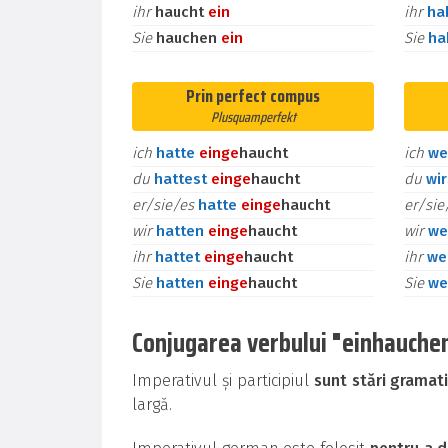
ihr
haucht
ein
ihr
ha
Sie
hauchen
ein
Sie
h
Prin perfect compus
Plusquamperfekt
ich
hatte
ein
ge
haucht
ich
we
du
hattest
ein
ge
haucht
du
wi
er/sie/es
hatte
ein
ge
haucht
er/si
wir
hatten
ein
ge
haucht
wir
we
ihr
hattet
ein
ge
haucht
ihr
we
Sie
hatten
ein
ge
haucht
Sie
we
Conjugarea verbului "einhauchen" 
Imperativul și participiul
sunt stări gramat
largă.