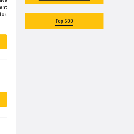
uiva
zent
lor
.
Top 500