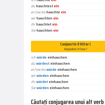
ich
hauchte
ein
du
hauchtest
ein
er/sie/es
hauchte
ein
wir
hauchten
ein
ihr
hauchtet
ein
Sie
hauchten
ein
Conjunctiv II Viitor I
Konjunktiv II Futur I
ich
würde
einhauchen
du
würdest
einhauchen
er/sie/es
würde
einhauchen
wir
würden
einhauchen
ihr
würdet
einhauchen
Sie
würden
einhauchen
Căutați conjugarea unui alt ver