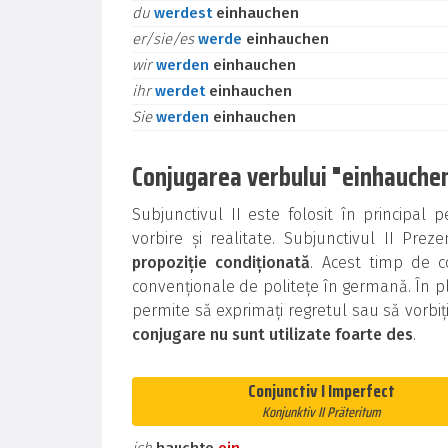
du
werdest
einhauchen
er/sie/es
werde
einhauchen
wir
werden
einhauchen
ihr
werdet
einhauchen
Sie
werden
einhauchen
Conjugarea verbului "einhauchen"
Subjunctivul II este folosit în principal
vorbire și realitate. Subjunctivul II Prez
propoziție condiționată
. Acest timp de c
convenționale de politețe în germană. În pl
permite să exprimați regretul sau să vorbiț
conjugare nu sunt utilizate foarte des
.
Conjunctiv I Imperfect
Konjunktiv II Präteritum