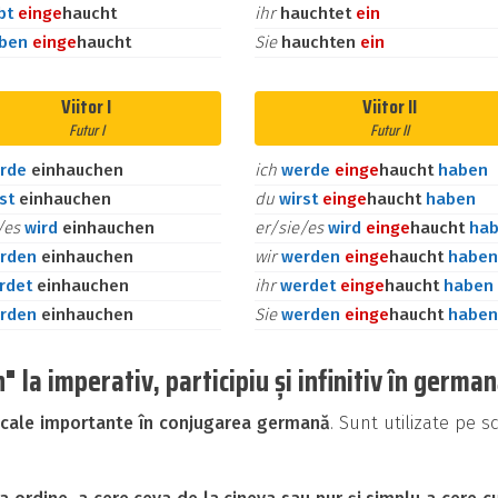
bt
ein
ge
haucht
ihr
hauchtet
ein
aben
ein
ge
haucht
Sie
hauchten
ein
Viitor I
Viitor II
Futur I
Futur II
rde
einhauchen
ich
werde
ein
ge
haucht
haben
rst
einhauchen
du
wirst
ein
ge
haucht
haben
e/es
wird
einhauchen
er/sie/es
wird
ein
ge
haucht
ha
rden
einhauchen
wir
werden
ein
ge
haucht
haben
rdet
einhauchen
ihr
werdet
ein
ge
haucht
haben
rden
einhauchen
Sie
werden
ein
ge
haucht
haben
la imperativ, participiu și infinitiv în germa
icale importante în conjugarea germană
. Sunt utilizate pe s