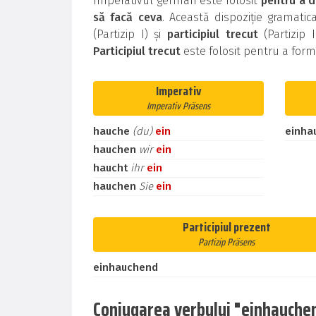
Imperativul german este folosit
pentru a d
să facă ceva
. Această dispoziție gramati
(Partizip I) și
participiul trecut
(Partizip 
Participiul trecut
este folosit pentru a for
Imperativ
Imperativ Präsens
hauche
(du)
ein
einha
hauchen
wir
ein
haucht
ihr
ein
hauchen
Sie
ein
Participiul prezent
Partizip Präsens
einhauchend
Conjugarea verbului "einhauchen"