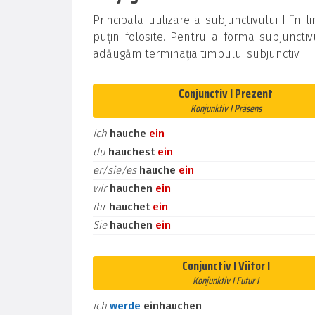
Principala utilizare a subjunctivului I î
puțin folosite. Pentru a forma subjunctiv
adăugăm terminația timpului subjunctiv.
Conjunctiv I Prezent
Konjunktiv I Präsens
ich
hauche
ein
du
hauchest
ein
er/sie/es
hauche
ein
wir
hauchen
ein
ihr
hauchet
ein
Sie
hauchen
ein
Conjunctiv I Viitor I
Konjunktiv I Futur I
ich
werde
einhauchen