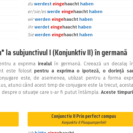
du
werdest
ein
ge
haucht
haben
er/sie/es
werde
ein
ge
haucht
haben
wir
werden
ein
ge
haucht
haben
ihr
werdet
ein
ge
haucht
haben
Sie
werden
ein
ge
haucht
haben
 la subjunctivul I (Konjunktiv II) în germană
 pentru a exprima
irealul
în germană. Creează un decalaj în
ent este folosit
pentru a exprima o ipoteză, o dorință sa
onjugare este, de asemenea, utilizat pentru a forma expre
us, atunci când acest timp de conjugare este la trecut, acest
i despre o situație care s-ar fi putut întâmpla.
Aceste timpur
Conjunctiv II Prin perfect compus
Konjunktiv II Plusquamperfekt