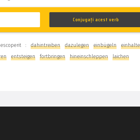
descoperit :
dahintreiben
dazulegen
einbügeln
einhalt
ren
entsteigen
fortbringen
hineinschleppen
laichen