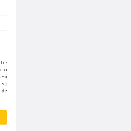
tre
u o
sii
a vă
i de