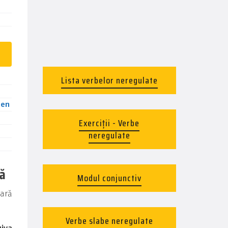
Lista verbelor neregulate
ben
Exerciții - Verbe
neregulate
nă
Modul conjunctiv
cară
Verbe slabe neregulate