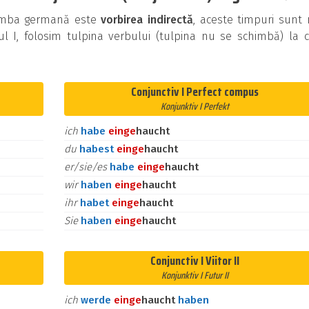
n limba germană este
vorbirea indirectă
, aceste timpuri sunt
ul I, folosim tulpina verbului (tulpina nu se schimbă) la 
Conjunctiv I Perfect compus
Konjunktiv I Perfekt
ich
habe
ein
ge
haucht
du
habest
ein
ge
haucht
er/sie/es
habe
ein
ge
haucht
wir
haben
ein
ge
haucht
ihr
habet
ein
ge
haucht
Sie
haben
ein
ge
haucht
Conjunctiv I Viitor II
Konjunktiv I Futur II
ich
werde
ein
ge
haucht
haben