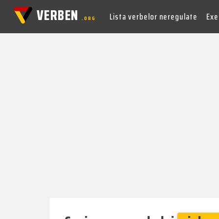
VERBEN
Lista verbelor neregulate
Exer
.ORG