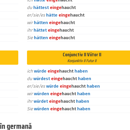
ich
hätte
ein
ge
haucht
du
hättest
ein
ge
haucht
er/sie/es
hätte
ein
ge
haucht
wir
hätten
ein
ge
haucht
ihr
hättet
ein
ge
haucht
Sie
hätten
ein
ge
haucht
Conjunctiv II Viitor II
Konjunktiv II Futur II
ich
würde
ein
ge
haucht
haben
du
würdest
ein
ge
haucht
haben
er/sie/es
würde
ein
ge
haucht
haben
wir
würden
ein
ge
haucht
haben
ihr
würdet
ein
ge
haucht
haben
Sie
würden
ein
ge
haucht
haben
b în germană