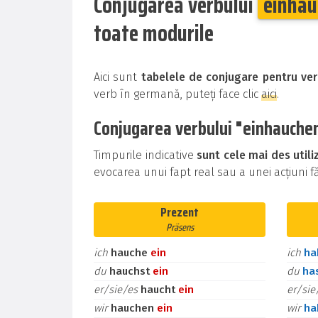
Conjugarea verbului
einhau
toate modurile
Aici sunt
tabelele de conjugare pentru ve
verb în germană, puteți face clic
aici
.
Conjugarea verbului "einhauchen"
Timpurile indicative
sunt cele mai des util
evocarea unui fapt real sau a unei acțiuni făr
Prezent
Präsens
ich
hauche
ein
ich
h
du
hauchst
ein
du
ha
er/sie/es
haucht
ein
er/si
wir
hauchen
ein
wir
h