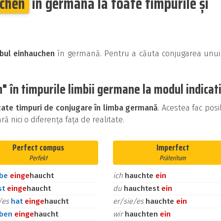
chen
în germană la toate timpurile și
rbul einhauchen
în germană. Pentru a căuta conjugarea unui
 în timpurile limbii germane la modul indicat
izate timpuri de conjugare în limba germană
. Acestea fac posi
ă nici o diferența fața de realitate.
Perfect compus
Imperfect
Perfekt
Präteritum
abe
ein
ge
haucht
ich
hauchte
ein
st
ein
ge
haucht
du
hauchtest
ein
e/es
hat
ein
ge
haucht
er/sie/es
hauchte
ein
aben
ein
ge
haucht
wir
hauchten
ein