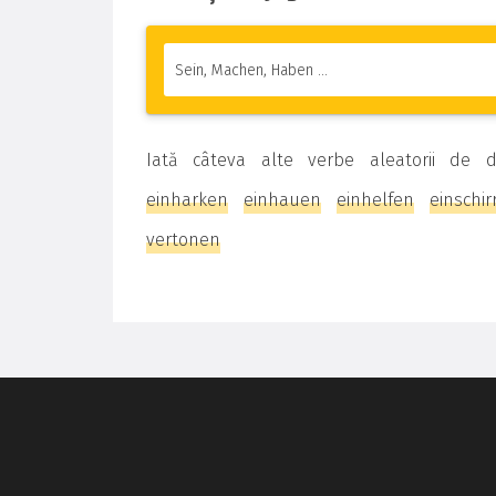
Iată câteva alte verbe aleatorii de 
einharken
einhauen
einhelfen
einschir
vertonen