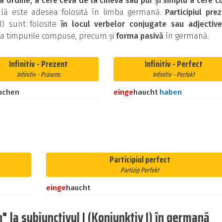
a ordine, a cere ceva de la cineva sau pur și simplu a cere c
cală este adesea folosită în limba germană.
Participiul pre
II) sunt folosite
în locul verbelor conjugate sau adjective
ma timpurile compuse, precum și
forma pasivă
în germană.
Infinitiv - Prezent
Infinitiv - Perfect
Infinitiv - Präsens
Infinitiv - Perfekt
uchen
ein
ge
haucht
haben
Participiul perfect
Partizip Perfekt
ein
ge
haucht
 la subjunctivul I (Konjunktiv I) în germană