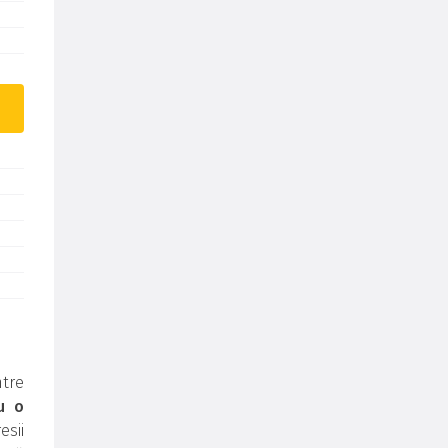
tre
u o
sii