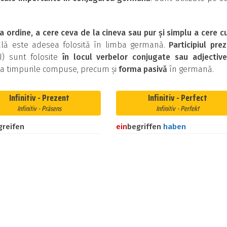
a ordine, a cere ceva de la cineva sau pur și simplu a cere c
cală este adesea folosită în limba germană.
Participiul pre
II) sunt folosite
în locul verbelor conjugate sau adjective
ma timpurile compuse, precum și
forma pasivă
în germană.
Infinitiv - Prezent
Infinitiv - Perfect
Infinitiv - Präsens
Infinitiv - Perfekt
greifen
ein
begriffen
haben