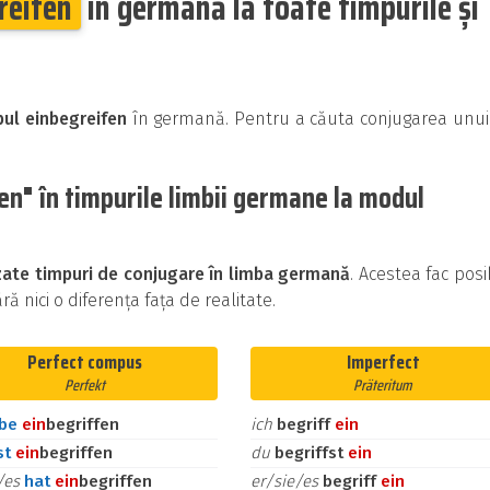
reifen
în germană la toate timpurile și
bul einbegreifen
în germană. Pentru a căuta conjugarea unui
en" în timpurile limbii germane la modul
izate timpuri de conjugare în limba germană
. Acestea fac posi
ă nici o diferența fața de realitate.
Perfect compus
Imperfect
Perfekt
Präteritum
abe
ein
begriffen
ich
begriff
ein
st
ein
begriffen
du
begriffst
ein
e/es
hat
ein
begriffen
er/sie/es
begriff
ein