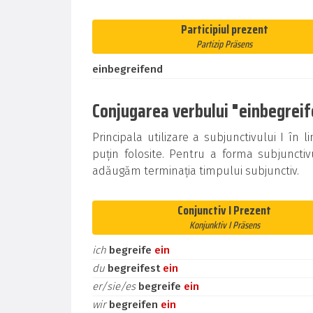
Participiul prezent
Partizip Präsens
einbegreifend
Conjugarea verbului "einbegreife
Principala utilizare a subjunctivului I î
puțin folosite. Pentru a forma subjunctiv
adăugăm terminația timpului subjunctiv.
Conjunctiv I Prezent
Konjunktiv I Präsens
ich
begreife
ein
du
begreifest
ein
er/sie/es
begreife
ein
wir
begreifen
ein