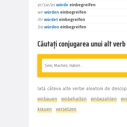
er/sie/es
würde
einbegreifen
wir
würden
einbegreifen
ihr
würdet
einbegreifen
Sie
würden
einbegreifen
Căutați conjugarea unui alt ver
Iată câteva alte verbe aleatorii de descop
einbauen
einbehalten
einbezahlen
ei
krauen
versetzen