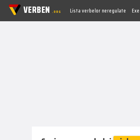
VERBEN
Lista verbelor neregulate
Exer
.ORG