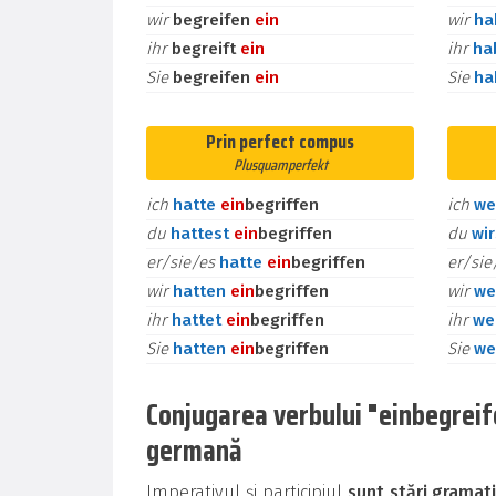
wir
begreifen
ein
wir
h
ihr
begreift
ein
ihr
ha
Sie
begreifen
ein
Sie
h
Prin perfect compus
Plusquamperfekt
ich
hatte
ein
begriffen
ich
we
du
hattest
ein
begriffen
du
wi
er/sie/es
hatte
ein
begriffen
er/si
wir
hatten
ein
begriffen
wir
we
ihr
hattet
ein
begriffen
ihr
we
Sie
hatten
ein
begriffen
Sie
we
Conjugarea verbului "einbegreifen
germană
Imperativul și participiul
sunt stări gramat