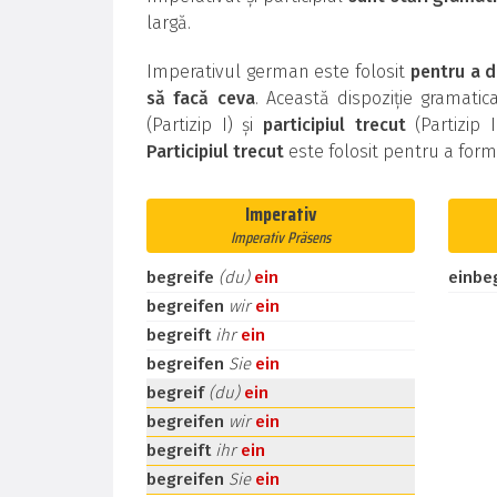
largă.
Imperativul german este folosit
pentru a d
să facă ceva
. Această dispoziție gramati
(Partizip I) și
participiul trecut
(Partizip 
Participiul trecut
este folosit pentru a for
Imperativ
Imperativ Präsens
begreife
(du)
ein
einbe
begreifen
wir
ein
begreift
ihr
ein
begreifen
Sie
ein
begreif
(du)
ein
begreifen
wir
ein
begreift
ihr
ein
begreifen
Sie
ein