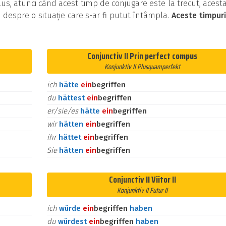
us, atunci când acest timp de conjugare este la trecut, acest
i despre o situație care s-ar fi putut întâmpla.
Aceste timpur
Conjunctiv II Prin perfect compus
Konjunktiv II Plusquamperfekt
ich
hätte
ein
begriffen
du
hättest
ein
begriffen
er/sie/es
hätte
ein
begriffen
wir
hätten
ein
begriffen
ihr
hättet
ein
begriffen
Sie
hätten
ein
begriffen
Conjunctiv II Viitor II
Konjunktiv II Futur II
ich
würde
ein
begriffen
haben
du
würdest
ein
begriffen
haben