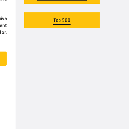
uiva
Top 500
zent
lor
.