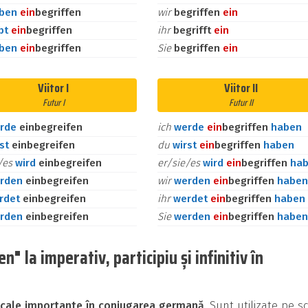
aben
ein
begriffen
wir
begriffen
ein
bt
ein
begriffen
ihr
begrifft
ein
aben
ein
begriffen
Sie
begriffen
ein
Viitor I
Viitor II
Futur I
Futur II
rde
einbegreifen
ich
werde
ein
begriffen
haben
rst
einbegreifen
du
wirst
ein
begriffen
haben
e/es
wird
einbegreifen
er/sie/es
wird
ein
begriffen
ha
rden
einbegreifen
wir
werden
ein
begriffen
haben
rdet
einbegreifen
ihr
werdet
ein
begriffen
haben
rden
einbegreifen
Sie
werden
ein
begriffen
haben
" la imperativ, participiu și infinitiv în
icale importante în conjugarea germană
. Sunt utilizate pe s