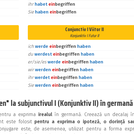
ihr
habet
ein
begriffen
Sie
haben
ein
begriffen
Conjunctiv I Viitor II
Konjunktiv I Futur II
ich
werde
ein
begriffen
haben
du
werdest
ein
begriffen
haben
er/sie/es
werde
ein
begriffen
haben
wir
werden
ein
begriffen
haben
ihr
werdet
ein
begriffen
haben
Sie
werden
ein
begriffen
haben
n" la subjunctivul I (Konjunktiv II) în germană
 pentru a exprima
irealul
în germană. Creează un decalaj în
ent este folosit
pentru a exprima o ipoteză, o dorință sa
onjugare este, de asemenea, utilizat pentru a forma expre