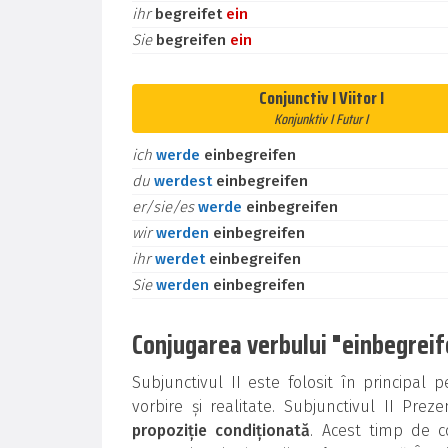
ihr
begreifet
ein
Sie
begreifen
ein
Conjunctiv I Viitor I
Konjunktiv I Futur I
ich
werde
einbegreifen
du
werdest
einbegreifen
er/sie/es
werde
einbegreifen
wir
werden
einbegreifen
ihr
werdet
einbegreifen
Sie
werden
einbegreifen
Conjugarea verbului "einbegreife
Subjunctivul II este folosit în principal
vorbire și realitate. Subjunctivul II Prez
propoziție condiționată
. Acest timp de c