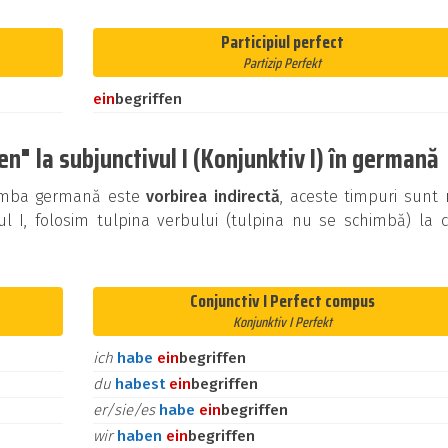
Participiul perfect
Partizip Perfekt
ein
begriffen
n" la subjunctivul I (Konjunktiv I) în germană
n limba germană este
vorbirea indirectă
, aceste timpuri sunt
ul I, folosim tulpina verbului (tulpina nu se schimbă) la 
Conjunctiv I Perfect compus
Konjunktiv I Perfekt
ich
habe
ein
begriffen
du
habest
ein
begriffen
er/sie/es
habe
ein
begriffen
wir
haben
ein
begriffen