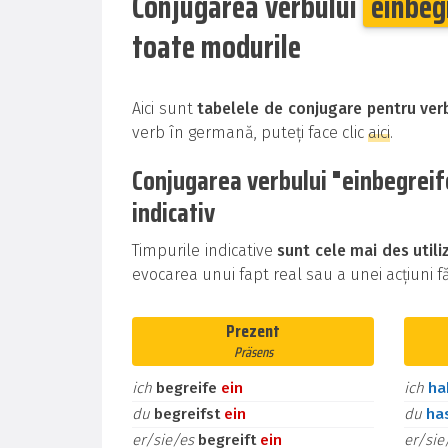
Conjugarea verbului
einbeg
toate modurile
Aici sunt
tabelele de conjugare pentru ver
verb în germană, puteți face clic
aici
.
Conjugarea verbului "einbegreif
indicativ
Timpurile indicative
sunt cele mai des util
evocarea unui fapt real sau a unei acțiuni făr
Prezent
Präsens
ich
begreife
ein
ich
h
du
begreifst
ein
du
ha
er/sie/es
begreift
ein
er/si