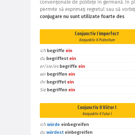
convenționale de politețe în germană. În pl
permite să exprimați regretul sau să vorbiț
conjugare nu sunt utilizate foarte des
.
Conjunctiv I Imperfect
Konjunktiv II Präteritum
ich
begriffe
ein
du
begriffest
ein
er/sie/es
begriffe
ein
wir
begriffen
ein
ihr
begriffet
ein
Sie
begriffen
ein
Conjunctiv II Viitor I
Konjunktiv II Futur I
ich
würde
einbegreifen
du
würdest
einbegreifen