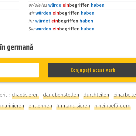
er/sie/es
würde
ein
begriffen
haben
wir
würden
ein
begriffen
haben
ihr
würdet
ein
begriffen
haben
Sie
würden
ein
begriffen
haben
b în germană
erit :
chaotisieren
danebenstellen
durchteilen
einarbeit
nmarinieren
entlehnen
finnlandisieren
hineinbefördern