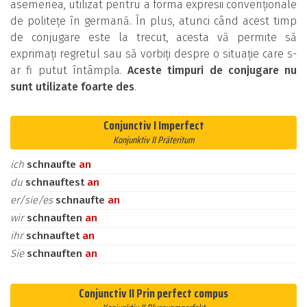
asemenea, utilizat pentru a forma expresii convenționale
de politețe în germană. În plus, atunci când acest timp
de conjugare este la trecut, acesta vă permite să
exprimați regretul sau să vorbiți despre o situație care s-
ar fi putut întâmpla.
Aceste timpuri de conjugare nu
sunt utilizate foarte des
.
Conjunctiv I Imperfect
Konjunktiv II Präteritum
ich
schnaufte
an
du
schnauftest
an
er/sie/es
schnaufte
an
wir
schnauften
an
ihr
schnauftet
an
Sie
schnauften
an
Conjunctiv II Prin perfect compus