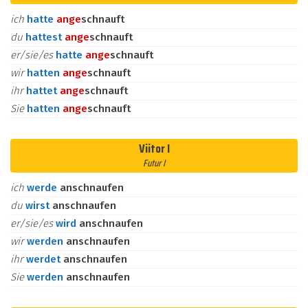
ich
hatte
an
ge
schnauft
du
hattest
an
ge
schnauft
er/sie/es
hatte
an
ge
schnauft
wir
hatten
an
ge
schnauft
ihr
hattet
an
ge
schnauft
Sie
hatten
an
ge
schnauft
Viitor I
Futur I
ich
werde
anschnaufen
du
wirst
anschnaufen
er/sie/es
wird
anschnaufen
wir
werden
anschnaufen
ihr
werdet
anschnaufen
Sie
werden
anschnaufen