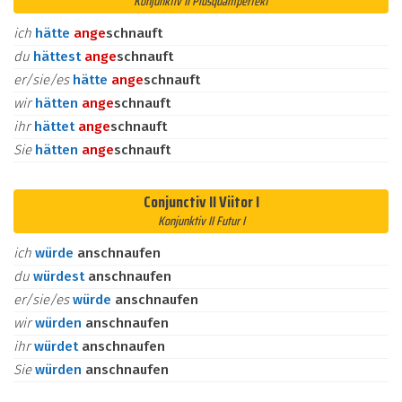
Konjunktiv II Plusquamperfekt
ich
hätte
an
ge
schnauft
du
hättest
an
ge
schnauft
er/sie/es
hätte
an
ge
schnauft
wir
hätten
an
ge
schnauft
ihr
hättet
an
ge
schnauft
Sie
hätten
an
ge
schnauft
Conjunctiv II Viitor I
Konjunktiv II Futur I
ich
würde
anschnaufen
du
würdest
anschnaufen
er/sie/es
würde
anschnaufen
wir
würden
anschnaufen
ihr
würdet
anschnaufen
Sie
würden
anschnaufen