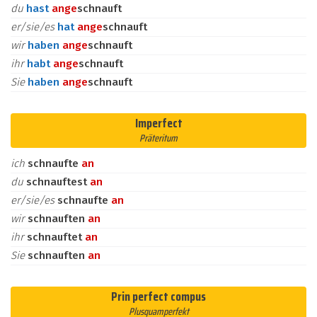
du
hast
an
ge
schnauft
er/sie/es
hat
an
ge
schnauft
wir
haben
an
ge
schnauft
ihr
habt
an
ge
schnauft
Sie
haben
an
ge
schnauft
Imperfect
Präteritum
ich
schnaufte
an
du
schnauftest
an
er/sie/es
schnaufte
an
wir
schnauften
an
ihr
schnauftet
an
Sie
schnauften
an
Prin perfect compus
Plusquamperfekt