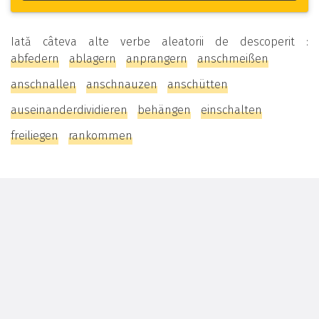
Iată câteva alte verbe aleatorii de descoperit :
abfedern
ablagern
anprangern
anschmeißen
anschnallen
anschnauzen
anschütten
auseinanderdividieren
behängen
einschalten
freiliegen
rankommen