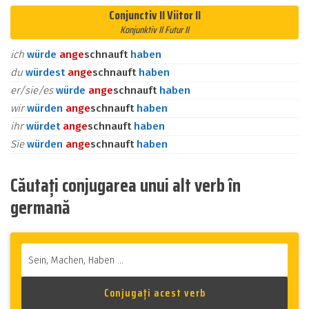
Conjunctiv II Viitor II
Konjunktiv II Futur II
ich
würde
an
ge
schnauft
haben
du
würdest
an
ge
schnauft
haben
er/sie/es
würde
an
ge
schnauft
haben
wir
würden
an
ge
schnauft
haben
ihr
würdet
an
ge
schnauft
haben
Sie
würden
an
ge
schnauft
haben
Căutați conjugarea unui alt verb în
germană