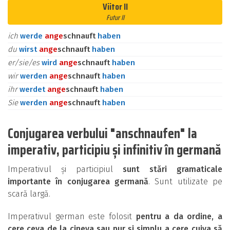
Viitor II
Futur II
ich
werde
an
ge
schnauft
haben
du
wirst
an
ge
schnauft
haben
er/sie/es
wird
an
ge
schnauft
haben
wir
werden
an
ge
schnauft
haben
ihr
werdet
an
ge
schnauft
haben
Sie
werden
an
ge
schnauft
haben
Conjugarea verbului "anschnaufen" la
imperativ, participiu și infinitiv în germană
Imperativul și participiul
sunt stări gramaticale
importante în conjugarea germană
. Sunt utilizate pe
scară largă.
Imperativul german este folosit
pentru a da ordine, a
cere ceva de la cineva sau pur și simplu a cere cuiva să