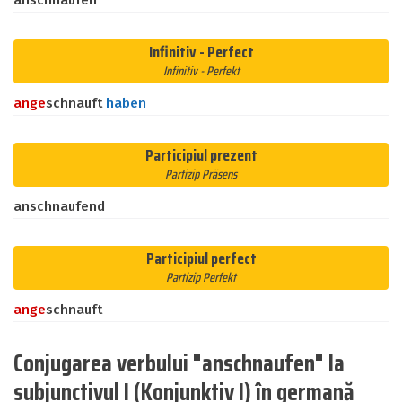
anschnaufen
Infinitiv - Perfect
Infinitiv - Perfekt
an
ge
schnauft
haben
Participiul prezent
Partizip Präsens
anschnaufend
Participiul perfect
Partizip Perfekt
an
ge
schnauft
Conjugarea verbului "anschnaufen" la
subjunctivul I (Konjunktiv I) în germană