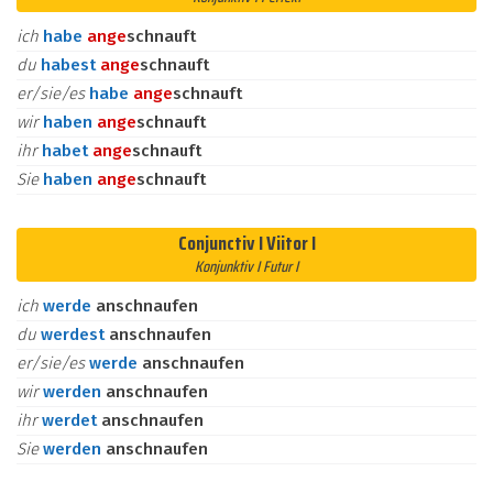
ich
habe
an
ge
schnauft
du
habest
an
ge
schnauft
er/sie/es
habe
an
ge
schnauft
wir
haben
an
ge
schnauft
ihr
habet
an
ge
schnauft
Sie
haben
an
ge
schnauft
Conjunctiv I Viitor I
Konjunktiv I Futur I
ich
werde
anschnaufen
du
werdest
anschnaufen
er/sie/es
werde
anschnaufen
wir
werden
anschnaufen
ihr
werdet
anschnaufen
Sie
werden
anschnaufen