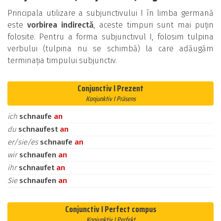
Principala utilizare a subjunctivului I în limba germană
este
vorbirea indirectă
, aceste timpuri sunt mai puțin
folosite. Pentru a forma subjunctivul I, folosim tulpina
verbului (tulpina nu se schimbă) la care adăugăm
terminația timpului subjunctiv.
Conjunctiv I Prezent
Konjunktiv I Präsens
ich
schnaufe
an
du
schnaufest
an
er/sie/es
schnaufe
an
wir
schnaufen
an
ihr
schnaufet
an
Sie
schnaufen
an
Conjunctiv I Perfect compus
Konjunktiv I Perfekt