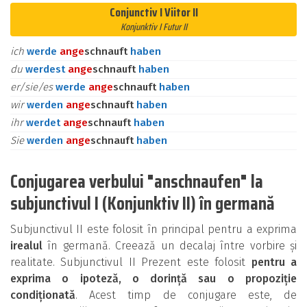
Conjunctiv I Viitor II
Konjunktiv I Futur II
ich
werde
an
ge
schnauft
haben
du
werdest
an
ge
schnauft
haben
er/sie/es
werde
an
ge
schnauft
haben
wir
werden
an
ge
schnauft
haben
ihr
werdet
an
ge
schnauft
haben
Sie
werden
an
ge
schnauft
haben
Conjugarea verbului "anschnaufen" la
subjunctivul I (Konjunktiv II) în germană
Subjunctivul II este folosit în principal pentru a exprima
irealul
în germană. Creează un decalaj între vorbire și
realitate. Subjunctivul II Prezent este folosit
pentru a
exprima o ipoteză, o dorință sau o propoziție
condiționată
. Acest timp de conjugare este, de