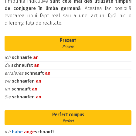
Timpurile indicative
sunt cele mai des utilizate timpuri
de conjugare în limba germană
. Acestea fac posibilă
evocarea unui fapt real sau a unei acțiuni fără nici o
diferența fața de realitate.
Prezent
Präsens
ich
schnaufe
an
du
schnaufst
an
er/sie/es
schnauft
an
wir
schnaufen
an
ihr
schnauft
an
Sie
schnaufen
an
Perfect compus
Perfekt
ich
habe
an
ge
schnauft