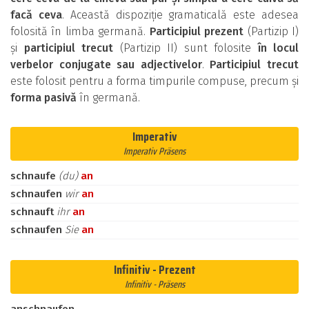
facă ceva
. Această dispoziție gramaticală este adesea
folosită în limba germană.
Participiul prezent
(Partizip I)
și
participiul trecut
(Partizip II) sunt folosite
în locul
verbelor conjugate sau adjectivelor
.
Participiul trecut
este folosit pentru a forma timpurile compuse, precum și
forma pasivă
în germană.
Imperativ
Imperativ Präsens
schnaufe
(du)
an
schnaufen
wir
an
schnauft
ihr
an
schnaufen
Sie
an
Infinitiv - Prezent
Infinitiv - Präsens