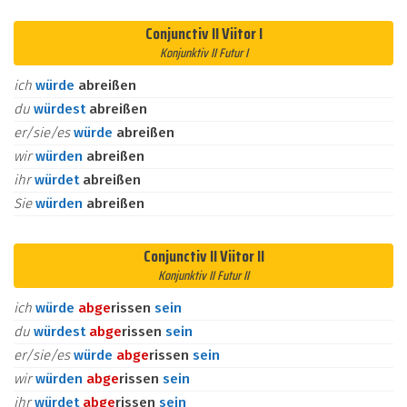
Conjunctiv II Viitor I
Konjunktiv II Futur I
ich
würde
abreißen
du
würdest
abreißen
er/sie/es
würde
abreißen
wir
würden
abreißen
ihr
würdet
abreißen
Sie
würden
abreißen
Conjunctiv II Viitor II
Konjunktiv II Futur II
ich
würde
ab
ge
rissen
sein
du
würdest
ab
ge
rissen
sein
er/sie/es
würde
ab
ge
rissen
sein
wir
würden
ab
ge
rissen
sein
ihr
würdet
ab
ge
rissen
sein