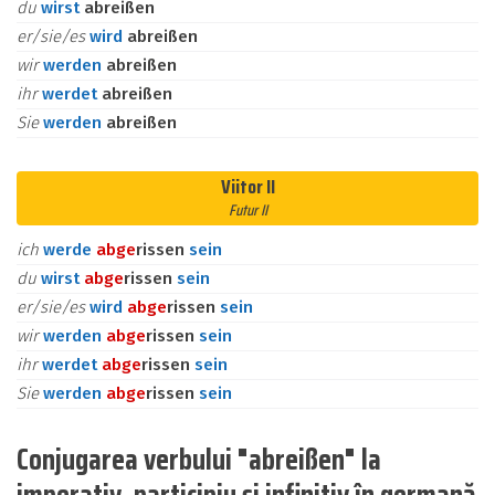
du
wirst
abreißen
er/sie/es
wird
abreißen
wir
werden
abreißen
ihr
werdet
abreißen
Sie
werden
abreißen
Viitor II
Futur II
ich
werde
ab
ge
rissen
sein
du
wirst
ab
ge
rissen
sein
er/sie/es
wird
ab
ge
rissen
sein
wir
werden
ab
ge
rissen
sein
ihr
werdet
ab
ge
rissen
sein
Sie
werden
ab
ge
rissen
sein
Conjugarea verbului "abreißen" la
imperativ, participiu și infinitiv în germană