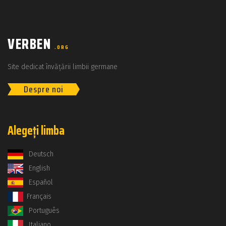
VERBEN
.ORG
Site dedicat învățării limbii germane
Despre noi
Alegeți limba
Deutsch
English
Español
Français
Português
Italiano