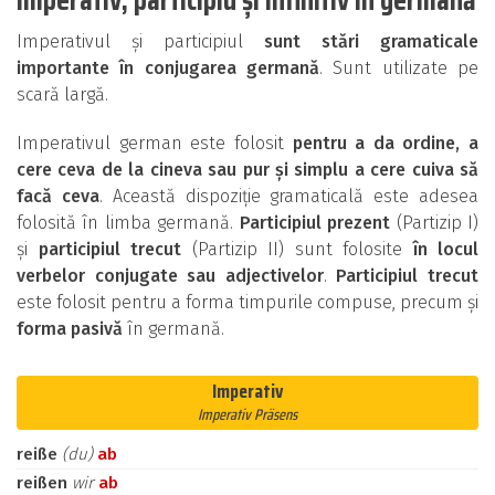
Imperativul și participiul
sunt stări gramaticale
importante în conjugarea germană
. Sunt utilizate pe
scară largă.
Imperativul german este folosit
pentru a da ordine, a
cere ceva de la cineva sau pur și simplu a cere cuiva să
facă ceva
. Această dispoziție gramaticală este adesea
folosită în limba germană.
Participiul prezent
(Partizip I)
și
participiul trecut
(Partizip II) sunt folosite
în locul
verbelor conjugate sau adjectivelor
.
Participiul trecut
este folosit pentru a forma timpurile compuse, precum și
forma pasivă
în germană.
Imperativ
Imperativ Präsens
reiße
(du)
ab
reißen
wir
ab