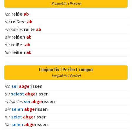
Konjunktiv I Präsens
ich
reiße
ab
du
reißest
ab
er/sie/es
reiße
ab
wir
reißen
ab
ihr
reißet
ab
Sie
reißen
ab
Conjunctiv I Perfect compus
Konjunktiv I Perfekt
ich
sei
ab
ge
rissen
du
seiest
ab
ge
rissen
er/sie/es
sei
ab
ge
rissen
wir
seien
ab
ge
rissen
ihr
seiet
ab
ge
rissen
Sie
seien
ab
ge
rissen