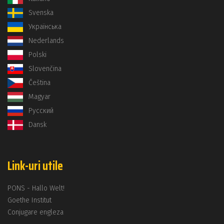
Svenska
Українська
Nederlands
Polski
Slovenčina
Čeština
Magyar
Русский
Dansk
Link-uri utile
PONS - Hallo Welt!
Goethe Institut
Conjugare engleza