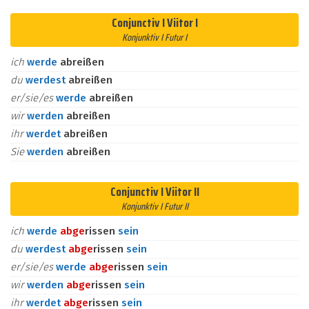
Conjunctiv I Viitor I
Konjunktiv I Futur I
ich
werde
abreißen
du
werdest
abreißen
er/sie/es
werde
abreißen
wir
werden
abreißen
ihr
werdet
abreißen
Sie
werden
abreißen
Conjunctiv I Viitor II
Konjunktiv I Futur II
ich
werde
ab
ge
rissen
sein
du
werdest
ab
ge
rissen
sein
er/sie/es
werde
ab
ge
rissen
sein
wir
werden
ab
ge
rissen
sein
ihr
werdet
ab
ge
rissen
sein