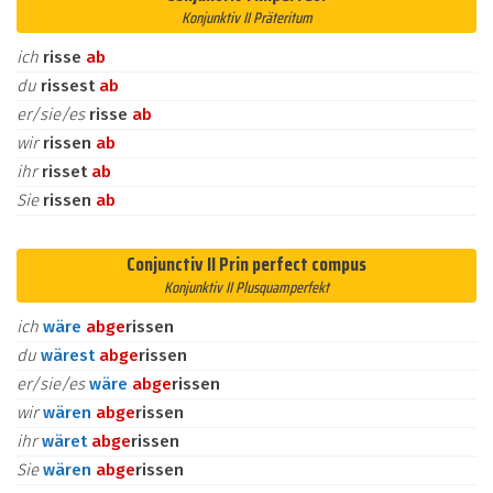
Konjunktiv II Präteritum
ich
risse
ab
du
rissest
ab
er/sie/es
risse
ab
wir
rissen
ab
ihr
risset
ab
Sie
rissen
ab
Conjunctiv II Prin perfect compus
Konjunktiv II Plusquamperfekt
ich
wäre
ab
ge
rissen
du
wärest
ab
ge
rissen
er/sie/es
wäre
ab
ge
rissen
wir
wären
ab
ge
rissen
ihr
wäret
ab
ge
rissen
Sie
wären
ab
ge
rissen