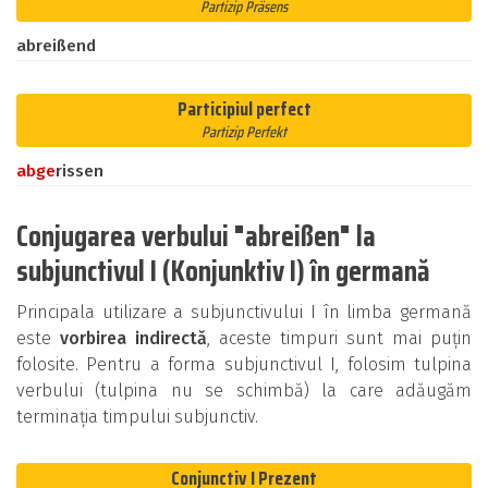
Partizip Präsens
abreißend
Participiul perfect
Partizip Perfekt
ab
ge
rissen
Conjugarea verbului "abreißen" la
subjunctivul I (Konjunktiv I) în germană
Principala utilizare a subjunctivului I în limba germană
este
vorbirea indirectă
, aceste timpuri sunt mai puțin
folosite. Pentru a forma subjunctivul I, folosim tulpina
verbului (tulpina nu se schimbă) la care adăugăm
terminația timpului subjunctiv.
Conjunctiv I Prezent