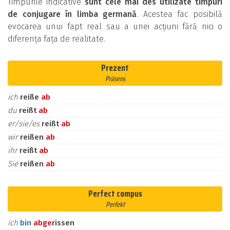
Timpurile indicative
sunt cele mai des utilizate timpuri
de conjugare în limba germană
. Acestea fac posibilă
evocarea unui fapt real sau a unei acțiuni fără nici o
diferența fața de realitate.
Prezent
Präsens
ich
reiße
ab
du
reißt
ab
er/sie/es
reißt
ab
wir
reißen
ab
ihr
reißt
ab
Sie
reißen
ab
Perfect compus
Perfekt
ich
bin
ab
ge
rissen