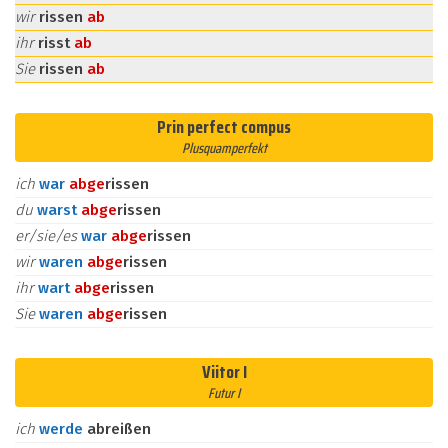
wir
rissen
ab
ihr
risst
ab
Sie
rissen
ab
Prin perfect compus
Plusquamperfekt
ich
war
ab
ge
rissen
du
warst
ab
ge
rissen
er/sie/es
war
ab
ge
rissen
wir
waren
ab
ge
rissen
ihr
wart
ab
ge
rissen
Sie
waren
ab
ge
rissen
Viitor I
Futur I
ich
werde
abreißen