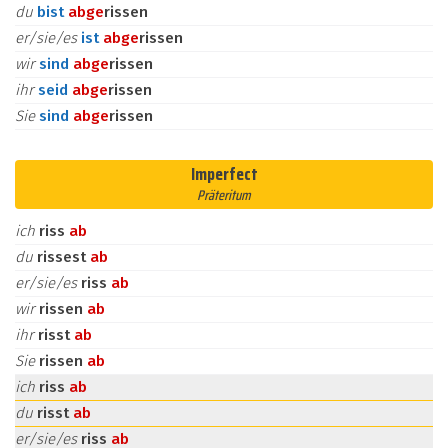
du
bist
ab
ge
rissen
er/sie/es
ist
ab
ge
rissen
wir
sind
ab
ge
rissen
ihr
seid
ab
ge
rissen
Sie
sind
ab
ge
rissen
Imperfect
Präteritum
ich
riss
ab
du
rissest
ab
er/sie/es
riss
ab
wir
rissen
ab
ihr
risst
ab
Sie
rissen
ab
ich
riss
ab
du
risst
ab
er/sie/es
riss
ab