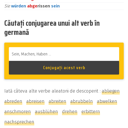
Sie
würden
ab
ge
rissen
sein
Căutați conjugarea unui alt verb în
germană
Iată câteva alte verbe aleatorii de descoperit :
abliegen
abreden
abreisen
abreiten
abrubbeln
abwelken
anschmoren
ausblühen
drehen
erbittern
nachsprechen