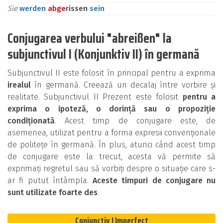
Sie
werden
ab
ge
rissen
sein
Conjugarea verbului "abreißen" la
subjunctivul I (Konjunktiv II) în germană
Subjunctivul II este folosit în principal pentru a exprima
irealul
în germană. Creează un decalaj între vorbire și
realitate. Subjunctivul II Prezent este folosit
pentru a
exprima o ipoteză, o dorință sau o propoziție
condiționată
. Acest timp de conjugare este, de
asemenea, utilizat pentru a forma expresii convenționale
de politețe în germană. În plus, atunci când acest timp
de conjugare este la trecut, acesta vă permite să
exprimați regretul sau să vorbiți despre o situație care s-
ar fi putut întâmpla.
Aceste timpuri de conjugare nu
sunt utilizate foarte des
.
Conjunctiv I Imperfect