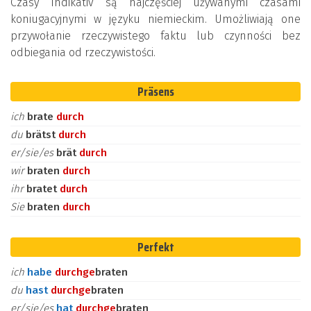
Czasy Indikativ są najczęściej używanymi czasami
koniugacyjnymi w języku niemieckim. Umożliwiają one
przywołanie rzeczywistego faktu lub czynności bez
odbiegania od rzeczywistości.
Präsens
ich
brate
durch
du
brätst
durch
er/sie/es
brät
durch
wir
braten
durch
ihr
bratet
durch
Sie
braten
durch
Perfekt
ich
habe
durch
ge
braten
du
hast
durch
ge
braten
er/sie/es
hat
durch
ge
braten