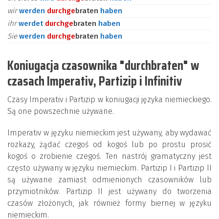
wir
werden
durch
ge
braten
haben
ihr
werdet
durch
ge
braten
haben
Sie
werden
durch
ge
braten
haben
Koniugacja czasownika "durchbraten" w
czasach Imperativ, Partizip i Infinitiv
Czasy Imperativ i Partizip w koniugacji języka niemieckiego.
Są one powszechnie używane.
Imperativ w języku niemieckim jest używany, aby wydawać
rozkazy, żądać czegoś od kogoś lub po prostu prosić
kogoś o zrobienie czegoś. Ten nastrój gramatyczny jest
często używany w języku niemieckim. Partizip I i Partizip II
są używane zamiast odmienionych czasowników lub
przymiotników. Partizip II jest używany do tworzenia
czasów złożonych, jak również formy biernej w języku
niemieckim.