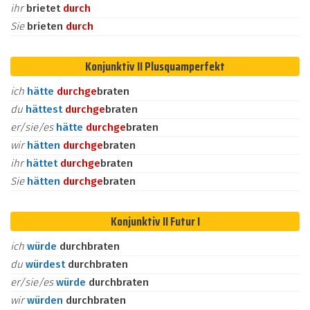
ihr
brietet
durch
Sie
brieten
durch
Konjunktiv II Plusquamperfekt
ich
hätte
durch
ge
braten
du
hättest
durch
ge
braten
er/sie/es
hätte
durch
ge
braten
wir
hätten
durch
ge
braten
ihr
hättet
durch
ge
braten
Sie
hätten
durch
ge
braten
Konjunktiv II Futur I
ich
würde
durchbraten
du
würdest
durchbraten
er/sie/es
würde
durchbraten
wir
würden
durchbraten