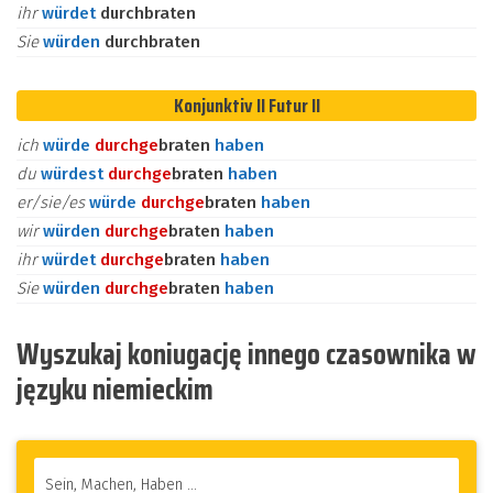
ihr
würdet
durchbraten
Sie
würden
durchbraten
Konjunktiv II Futur II
ich
würde
durch
ge
braten
haben
du
würdest
durch
ge
braten
haben
er/sie/es
würde
durch
ge
braten
haben
wir
würden
durch
ge
braten
haben
ihr
würdet
durch
ge
braten
haben
Sie
würden
durch
ge
braten
haben
Wyszukaj koniugację innego czasownika w
języku niemieckim