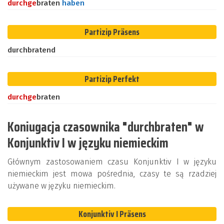
durch
ge
braten
haben
Partizip Präsens
durchbratend
Partizip Perfekt
durch
ge
braten
Koniugacja czasownika "durchbraten" w
Konjunktiv I w języku niemieckim
Głównym zastosowaniem czasu Konjunktiv I w języku
niemieckim jest mowa pośrednia, czasy te są rzadziej
używane w języku niemieckim.
Konjunktiv I Präsens