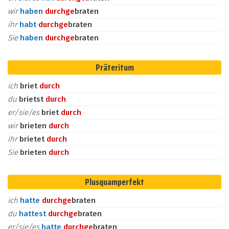
wir
haben
durch
ge
braten
ihr
habt
durch
ge
braten
Sie
haben
durch
ge
braten
Präteritum
ich
briet
durch
du
brietst
durch
er/sie/es
briet
durch
wir
brieten
durch
ihr
brietet
durch
Sie
brieten
durch
Plusquamperfekt
ich
hatte
durch
ge
braten
du
hattest
durch
ge
braten
er/sie/es
hatte
durch
ge
braten