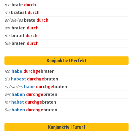
ich
brate
durch
du
bratest
durch
er/sie/es
brate
durch
wir
braten
durch
ihr
bratet
durch
Sie
braten
durch
Konjunktiv I Perfekt
ich
habe
durch
ge
braten
du
habest
durch
ge
braten
er/sie/es
habe
durch
ge
braten
wir
haben
durch
ge
braten
ihr
habet
durch
ge
braten
Sie
haben
durch
ge
braten
Konjunktiv I Futur I