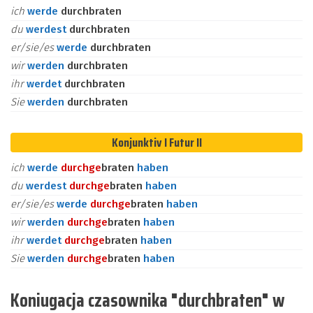
ich
werde
durchbraten
du
werdest
durchbraten
er/sie/es
werde
durchbraten
wir
werden
durchbraten
ihr
werdet
durchbraten
Sie
werden
durchbraten
Konjunktiv I Futur II
ich
werde
durch
ge
braten
haben
du
werdest
durch
ge
braten
haben
er/sie/es
werde
durch
ge
braten
haben
wir
werden
durch
ge
braten
haben
ihr
werdet
durch
ge
braten
haben
Sie
werden
durch
ge
braten
haben
Koniugacja czasownika "durchbraten" w