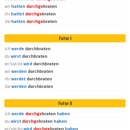
wir
hatten
durch
ge
braten
ihr
hattet
durch
ge
braten
Sie
hatten
durch
ge
braten
Futur I
ich
werde
durchbraten
du
wirst
durchbraten
er/sie/es
wird
durchbraten
wir
werden
durchbraten
ihr
werdet
durchbraten
Sie
werden
durchbraten
Futur II
ich
werde
durch
ge
braten
haben
du
wirst
durch
ge
braten
haben
er/sie/es
wird
durch
ge
braten
haben