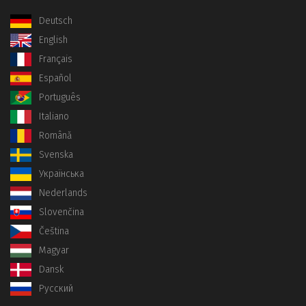
Deutsch
English
Français
Español
Português
Italiano
Română
Svenska
Українська
Nederlands
Slovenčina
Čeština
Magyar
Dansk
Русский