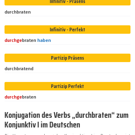
Infinitiv - Präsens
durchbraten
Infinitiv - Perfekt
durch
ge
braten
haben
Partizip Präsens
durchbratend
Partizip Perfekt
durch
ge
braten
Konjugation des Verbs „durchbraten“ zum
Konjunktiv I im Deutschen