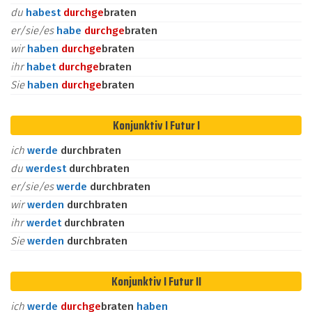
du
habest
durch
ge
braten
er/sie/es
habe
durch
ge
braten
wir
haben
durch
ge
braten
ihr
habet
durch
ge
braten
Sie
haben
durch
ge
braten
Konjunktiv I Futur I
ich
werde
durchbraten
du
werdest
durchbraten
er/sie/es
werde
durchbraten
wir
werden
durchbraten
ihr
werdet
durchbraten
Sie
werden
durchbraten
Konjunktiv I Futur II
ich
werde
durch
ge
braten
haben