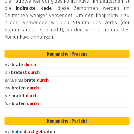
Die Hauptverwendung des Konjunktivs I im Deutschen ist
die
indirekte Rede
, diese Zeitformen werden im
Deutschen weniger verwendet. Um den Konjunktiv I zu
bilden, verwenden wir den Stamm des Verbs (der
Stamm ändert sich nicht), an den wir die Endung des
Konjunktivs anhängen.
Konjunktiv I Präsens
ich
brate
durch
du
bratest
durch
er/sie/es
brate
durch
wir
braten
durch
ihr
bratet
durch
Sie
braten
durch
Konjunktiv I Perfekt
ich
habe
durch
ge
braten