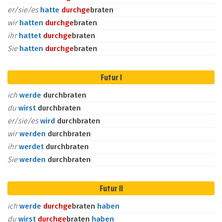
er/sie/es
hatte
durch
ge
braten
wir
hatten
durch
ge
braten
ihr
hattet
durch
ge
braten
Sie
hatten
durch
ge
braten
Futur I
ich
werde
durchbraten
du
wirst
durchbraten
er/sie/es
wird
durchbraten
wir
werden
durchbraten
ihr
werdet
durchbraten
Sie
werden
durchbraten
Futur II
ich
werde
durch
ge
braten
haben
du
wirst
durch
ge
braten
haben