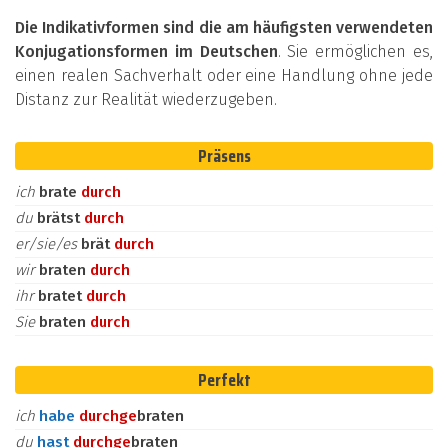
Die Indikativformen sind die am häufigsten verwendeten
Konjugationsformen im Deutschen
. Sie ermöglichen es,
einen realen Sachverhalt oder eine Handlung ohne jede
Distanz zur Realität wiederzugeben.
Präsens
ich
brate
durch
du
brätst
durch
er/sie/es
brät
durch
wir
braten
durch
ihr
bratet
durch
Sie
braten
durch
Perfekt
ich
habe
durch
ge
braten
du
hast
durch
ge
braten