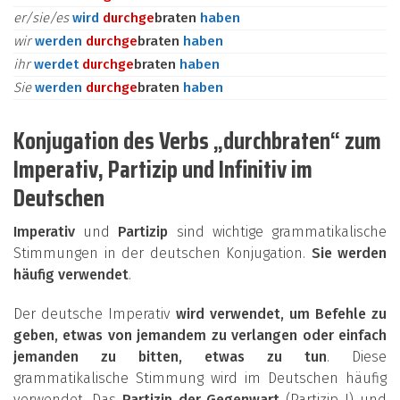
er/sie/es
wird
durch
ge
braten
haben
wir
werden
durch
ge
braten
haben
ihr
werdet
durch
ge
braten
haben
Sie
werden
durch
ge
braten
haben
Konjugation des Verbs „durchbraten“ zum
Imperativ, Partizip und Infinitiv im
Deutschen
Imperativ
und
Partizip
sind wichtige grammatikalische
Stimmungen in der deutschen Konjugation.
Sie werden
häufig verwendet
.
Der deutsche Imperativ
wird verwendet, um Befehle zu
geben, etwas von jemandem zu verlangen oder einfach
jemanden zu bitten, etwas zu tun
. Diese
grammatikalische Stimmung wird im Deutschen häufig
verwendet. Das
Partizip der Gegenwart
(Partizip I) und