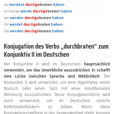
du
werdest
durch
ge
braten
haben
er/sie/es
werde
durch
ge
braten
haben
wir
werden
durch
ge
braten
haben
ihr
werdet
durch
ge
braten
haben
Sie
werden
durch
ge
braten
haben
Konjugation des Verbs „durchbraten“ zum
Konjunktiv II im Deutschen
Der Konjunktiv II wird im Deutschen
hauptsächlich
verwendet, um das Unwirkliche auszudrücken
.
Er schafft
eine Lücke zwischen Sprache und Wirklichkeit
. Der
Konjunktiv II wird verwendet, um eine Hypothese, einen
Wunsch oder einen Satz mit einer konditionalen
Wendung auszudrücken. Diese Konjugationsform wird
auch verwendet, um im Deutschen übliche
Höflichkeitsfloskeln zu bilden. Wenn diese
Konjugationszeitform in der Vergangenheit steht, können