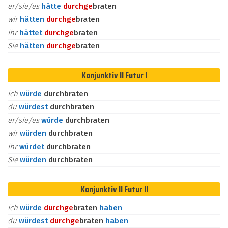
er/sie/es
hätte
durch
ge
braten
wir
hätten
durch
ge
braten
ihr
hättet
durch
ge
braten
Sie
hätten
durch
ge
braten
Konjunktiv II Futur I
ich
würde
durchbraten
du
würdest
durchbraten
er/sie/es
würde
durchbraten
wir
würden
durchbraten
ihr
würdet
durchbraten
Sie
würden
durchbraten
Konjunktiv II Futur II
ich
würde
durch
ge
braten
haben
du
würdest
durch
ge
braten
haben