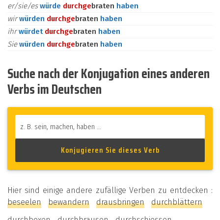
er/sie/es
würde
durch
ge
braten
haben
wir
würden
durch
ge
braten
haben
ihr
würdet
durch
ge
braten
haben
Sie
würden
durch
ge
braten
haben
Suche nach der Konjugation eines anderen
Verbs im Deutschen
Hier sind einige andere zufällige Verben zu entdecken :
beseelen
bewandern
drausbringen
durchblättern
durchboxen
durchbrausen
durchschiessen