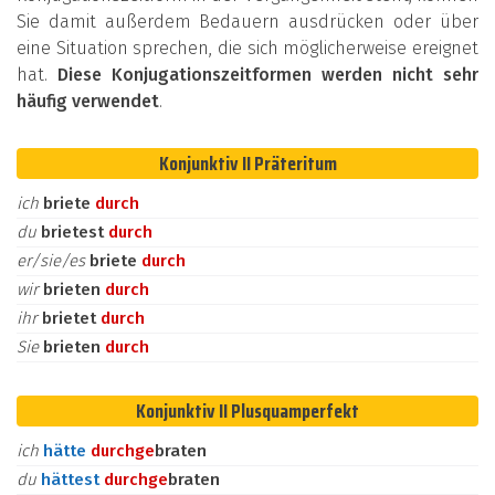
Sie damit außerdem Bedauern ausdrücken oder über
eine Situation sprechen, die sich möglicherweise ereignet
hat.
Diese Konjugationszeitformen werden nicht sehr
häufig verwendet
.
Konjunktiv II Präteritum
ich
briete
durch
du
brietest
durch
er/sie/es
briete
durch
wir
brieten
durch
ihr
brietet
durch
Sie
brieten
durch
Konjunktiv II Plusquamperfekt
ich
hätte
durch
ge
braten
du
hättest
durch
ge
braten