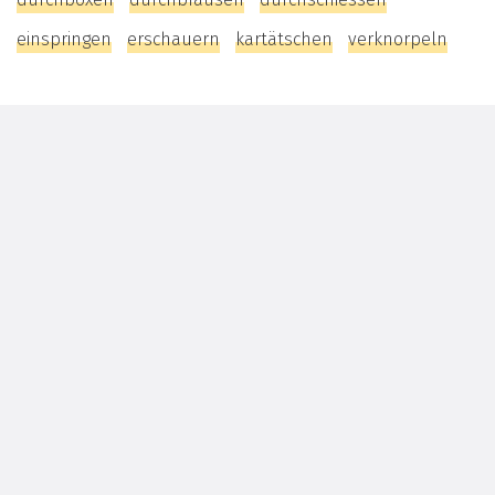
einspringen
erschauern
kartätschen
verknorpeln