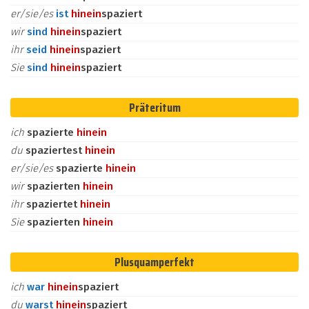
er/sie/es
ist
hinein
spaziert
wir
sind
hinein
spaziert
ihr
seid
hinein
spaziert
Sie
sind
hinein
spaziert
Präteritum
ich
spazierte
hinein
du
spaziertest
hinein
er/sie/es
spazierte
hinein
wir
spazierten
hinein
ihr
spaziertet
hinein
Sie
spazierten
hinein
Plusquamperfekt
ich
war
hinein
spaziert
du
warst
hinein
spaziert