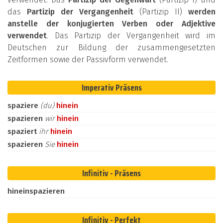
das
Partizip der Vergangenheit
(Partizip II)
werden
anstelle der konjugierten Verben oder Adjektive
verwendet
. Das Partizip der Vergangenheit wird im
Deutschen zur Bildung der zusammengesetzten
Zeitformen sowie der Passivform verwendet.
Imperativ Präsens
spaziere
(du)
hinein
spazieren
wir
hinein
spaziert
ihr
hinein
spazieren
Sie
hinein
Infinitiv - Präsens
hineinspazieren
Infinitiv - Perfekt