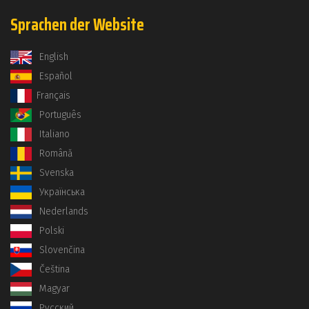
Sprachen der Website
English
Español
Français
Português
Italiano
Română
Svenska
Українська
Nederlands
Polski
Slovenčina
Čeština
Magyar
Русский