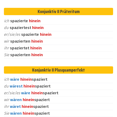
Konjunktiv II Präteritum
ich
spazierte
hinein
du
spaziertest
hinein
er/sie/es
spazierte
hinein
wir
spazierten
hinein
ihr
spaziertet
hinein
Sie
spazierten
hinein
Konjunktiv II Plusquamperfekt
ich
wäre
hinein
spaziert
du
wärest
hinein
spaziert
er/sie/es
wäre
hinein
spaziert
wir
wären
hinein
spaziert
ihr
wäret
hinein
spaziert
Sie
wären
hinein
spaziert