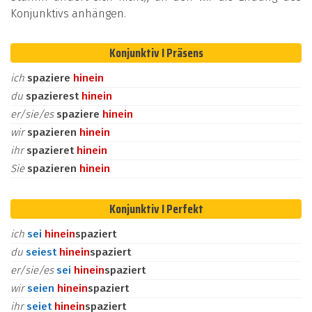
Konjunktivs anhängen.
Konjunktiv I Präsens
ich
spaziere
hinein
du
spazierest
hinein
er/sie/es
spaziere
hinein
wir
spazieren
hinein
ihr
spazieret
hinein
Sie
spazieren
hinein
Konjunktiv I Perfekt
ich
sei
hinein
spaziert
du
seiest
hinein
spaziert
er/sie/es
sei
hinein
spaziert
wir
seien
hinein
spaziert
ihr
seiet
hinein
spaziert