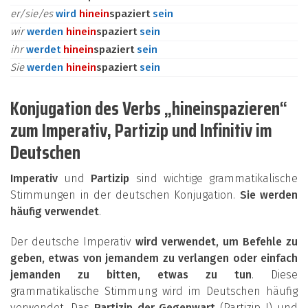
er/sie/es
wird
hinein
spaziert
sein
wir
werden
hinein
spaziert
sein
ihr
werdet
hinein
spaziert
sein
Sie
werden
hinein
spaziert
sein
Konjugation des Verbs „hineinspazieren“
zum Imperativ, Partizip und Infinitiv im
Deutschen
Imperativ
und
Partizip
sind wichtige grammatikalische
Stimmungen in der deutschen Konjugation.
Sie werden
häufig verwendet
.
Der deutsche Imperativ
wird verwendet, um Befehle zu
geben, etwas von jemandem zu verlangen oder einfach
jemanden zu bitten, etwas zu tun
. Diese
grammatikalische Stimmung wird im Deutschen häufig
verwendet. Das
Partizip der Gegenwart
(Partizip I) und