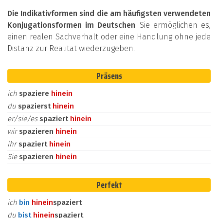
Die Indikativformen sind die am häufigsten verwendeten
Konjugationsformen im Deutschen
. Sie ermöglichen es,
einen realen Sachverhalt oder eine Handlung ohne jede
Distanz zur Realität wiederzugeben.
Präsens
ich
spaziere
hinein
du
spazierst
hinein
er/sie/es
spaziert
hinein
wir
spazieren
hinein
ihr
spaziert
hinein
Sie
spazieren
hinein
Perfekt
ich
bin
hinein
spaziert
du
bist
hinein
spaziert