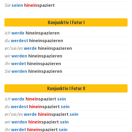
Sie
seien
hinein
spaziert
Konjunktiv I Futur I
ich
werde
hineinspazieren
du
werdest
hineinspazieren
er/sie/es
werde
hineinspazieren
wir
werden
hineinspazieren
ihr
werdet
hineinspazieren
Sie
werden
hineinspazieren
Konjunktiv I Futur II
ich
werde
hinein
spaziert
sein
du
werdest
hinein
spaziert
sein
er/sie/es
werde
hinein
spaziert
sein
wir
werden
hinein
spaziert
sein
ihr
werdet
hinein
spaziert
sein