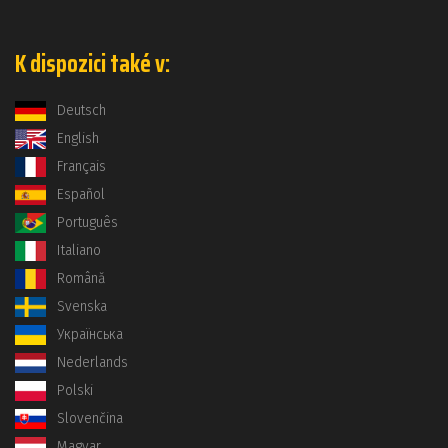
K dispozici také v:
Deutsch
English
Français
Español
Português
Italiano
Română
Svenska
Українська
Nederlands
Polski
Slovenčina
Magyar