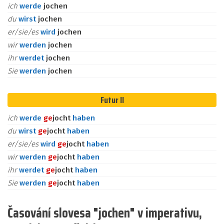
ich
werde
jochen
du
wirst
jochen
er/sie/es
wird
jochen
wir
werden
jochen
ihr
werdet
jochen
Sie
werden
jochen
Futur II
ich
werde
ge
jocht
haben
du
wirst
ge
jocht
haben
er/sie/es
wird
ge
jocht
haben
wir
werden
ge
jocht
haben
ihr
werdet
ge
jocht
haben
Sie
werden
ge
jocht
haben
Časování slovesa "jochen" v imperativu,