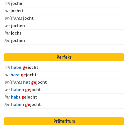
ich
joche
du
jochst
er/sie/es
jocht
wir
jochen
ihr
jocht
Sie
jochen
Perfekt
ich
habe
ge
jocht
du
hast
ge
jocht
er/sie/es
hat
ge
jocht
wir
haben
ge
jocht
ihr
habt
ge
jocht
Sie
haben
ge
jocht
Präteritum