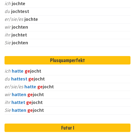
ich
jochte
du
jochtest
er/sie/es
jochte
wir
jochten
ihr
jochtet
Sie
jochten
Plusquamperfekt
ich
hatte
ge
jocht
du
hattest
ge
jocht
er/sie/es
hatte
ge
jocht
wir
hatten
ge
jocht
ihr
hattet
ge
jocht
Sie
hatten
ge
jocht
Futur I