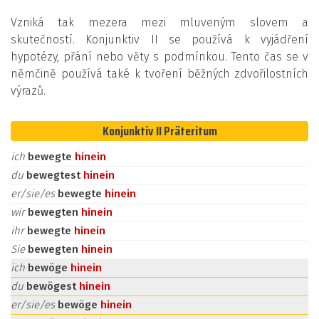
Vzniká tak mezera mezi mluveným slovem a
skutečností. Konjunktiv II se používá k vyjádření
hypotézy, přání nebo věty s podmínkou. Tento čas se v
němčině používá také k tvoření běžných zdvořilostních
výrazů.
Konjunktiv II Präteritum
ich
bewegte
hinein
du
bewegtest
hinein
er/sie/es
bewegte
hinein
wir
bewegten
hinein
ihr
bewegte
hinein
Sie
bewegten
hinein
ich
bewöge
hinein
du
bewögest
hinein
er/sie/es
bewöge
hinein