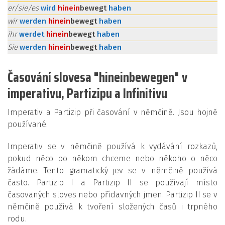
er/sie/es
wird
hinein
bewegt
haben
wir
werden
hinein
bewegt
haben
ihr
werdet
hinein
bewegt
haben
Sie
werden
hinein
bewegt
haben
Časování slovesa "hineinbewegen" v
imperativu, Partizipu a Infinitivu
Imperativ a Partizip při časování v němčině. Jsou hojně
používané.
Imperativ se v němčině používá k vydávání rozkazů,
pokud něco po někom chceme nebo někoho o něco
žádáme. Tento gramatický jev se v němčině používá
často. Partizip I a Partizip II se používají místo
časovaných sloves nebo přídavných jmen. Partizip II se v
němčině používá k tvoření složených časů i trpného
rodu.