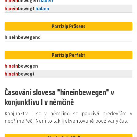
hinein
bewogen
haben
hinein
bewegt
haben
Partizip Präsens
hineinbewegend
Partizip Perfekt
hinein
bewogen
hinein
bewegt
Časování slovesa "hineinbewegen" v
konjunktivu I v němčině
Konjunktiv I se v němčině se používá především v
nepřímé řeči. Není to tak frekventovaně používaný čas.