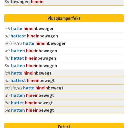
Sie
bewogen
hinein
Plusquamperfekt
ich
hatte
hinein
bewogen
du
hattest
hinein
bewogen
er/sie/es
hatte
hinein
bewogen
wir
hatten
hinein
bewogen
ihr
hattet
hinein
bewogen
Sie
hatten
hinein
bewogen
ich
hatte
hinein
bewegt
du
hattest
hinein
bewegt
er/sie/es
hatte
hinein
bewegt
wir
hatten
hinein
bewegt
ihr
hattet
hinein
bewegt
Sie
hatten
hinein
bewegt
Futur I