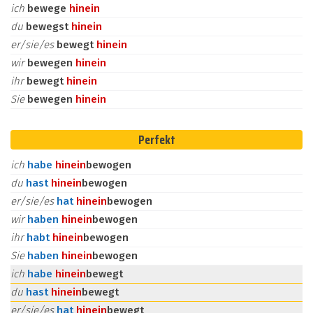
ich
bewege
hinein
du
bewegst
hinein
er/sie/es
bewegt
hinein
wir
bewegen
hinein
ihr
bewegt
hinein
Sie
bewegen
hinein
Perfekt
ich
habe
hinein
bewogen
du
hast
hinein
bewogen
er/sie/es
hat
hinein
bewogen
wir
haben
hinein
bewogen
ihr
habt
hinein
bewogen
Sie
haben
hinein
bewogen
ich
habe
hinein
bewegt
du
hast
hinein
bewegt
er/sie/es
hat
hinein
bewegt