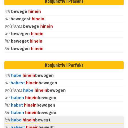
Konjunktiv I Präsens
ich
bewege
hinein
du
bewegest
hinein
er/sie/es
bewege
hinein
wir
bewegen
hinein
ihr
beweget
hinein
Sie
bewegen
hinein
Konjunktiv I Perfekt
ich
habe
hinein
bewogen
du
habest
hinein
bewogen
er/sie/es
habe
hinein
bewogen
wir
haben
hinein
bewogen
ihr
habet
hinein
bewogen
Sie
haben
hinein
bewogen
ich
habe
hinein
bewegt
du
habest
hinein
bewegt