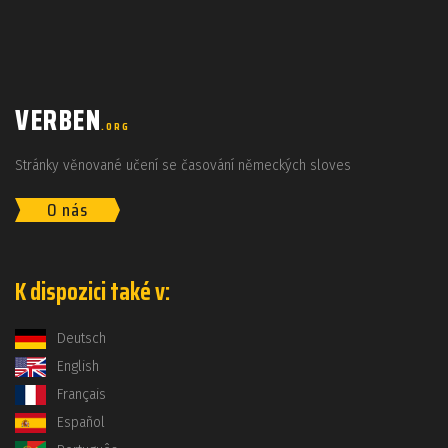
VERBEN
.ORG
Stránky věnované učení se časování německých sloves
O nás
K dispozici také v:
Deutsch
English
Français
Español