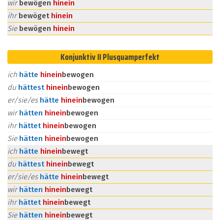
wir
bewögen
hinein
ihr
bewöget
hinein
Sie
bewögen
hinein
Konjunktiv II Plusquamperfekt
ich
hätte
hinein
bewogen
du
hättest
hinein
bewogen
er/sie/es
hätte
hinein
bewogen
wir
hätten
hinein
bewogen
ihr
hättet
hinein
bewogen
Sie
hätten
hinein
bewogen
ich
hätte
hinein
bewegt
du
hättest
hinein
bewegt
er/sie/es
hätte
hinein
bewegt
wir
hätten
hinein
bewegt
ihr
hättet
hinein
bewegt
Sie
hätten
hinein
bewegt