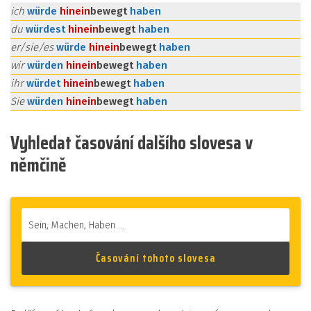
ich
würde
hinein
bewegt
haben
du
würdest
hinein
bewegt
haben
er/sie/es
würde
hinein
bewegt
haben
wir
würden
hinein
bewegt
haben
ihr
würdet
hinein
bewegt
haben
Sie
würden
hinein
bewegt
haben
Vyhledat časování dalšího slovesa v
němčině