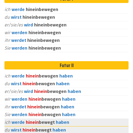
ich
werde
hineinbewegen
du
wirst
hineinbewegen
er/sie/es
wird
hineinbewegen
wir
werden
hineinbewegen
ihr
werdet
hineinbewegen
Sie
werden
hineinbewegen
Futur II
ich
werde
hinein
bewogen
haben
du
wirst
hinein
bewogen
haben
er/sie/es
wird
hinein
bewogen
haben
wir
werden
hinein
bewogen
haben
ihr
werdet
hinein
bewogen
haben
Sie
werden
hinein
bewogen
haben
ich
werde
hinein
bewegt
haben
du
wirst
hinein
bewegt
haben