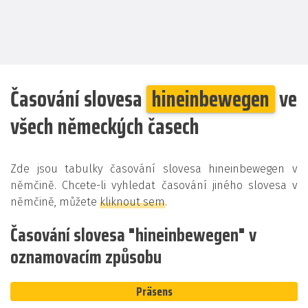
Časování slovesa
hineinbewegen
ve
všech německých časech
Zde jsou tabulky časování slovesa hineinbewegen v
němčině. Chcete-li vyhledat časování jiného slovesa v
němčině, můžete
kliknout sem
.
Časování slovesa "hineinbewegen" v
oznamovacím způsobu
Präsens