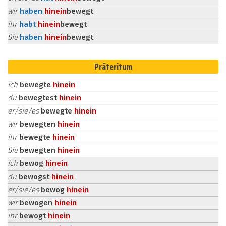
wir
haben
hinein
bewegt
ihr
habt
hinein
bewegt
Sie
haben
hinein
bewegt
Präteritum
ich
bewegte
hinein
du
bewegtest
hinein
er/sie/es
bewegte
hinein
wir
bewegten
hinein
ihr
bewegte
hinein
Sie
bewegten
hinein
ich
bewog
hinein
du
bewogst
hinein
er/sie/es
bewog
hinein
wir
bewogen
hinein
ihr
bewogt
hinein