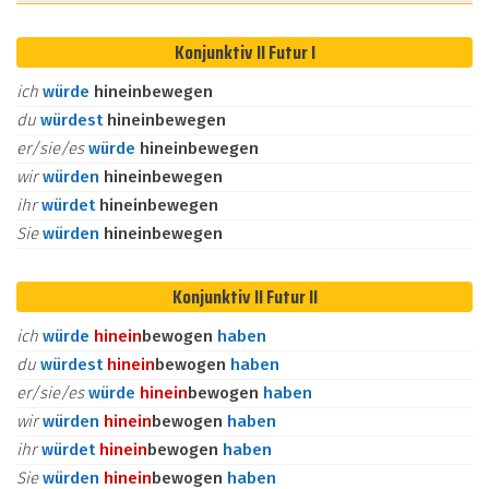
Konjunktiv II Futur I
ich
würde
hineinbewegen
du
würdest
hineinbewegen
er/sie/es
würde
hineinbewegen
wir
würden
hineinbewegen
ihr
würdet
hineinbewegen
Sie
würden
hineinbewegen
Konjunktiv II Futur II
ich
würde
hinein
bewogen
haben
du
würdest
hinein
bewogen
haben
er/sie/es
würde
hinein
bewogen
haben
wir
würden
hinein
bewogen
haben
ihr
würdet
hinein
bewogen
haben
Sie
würden
hinein
bewogen
haben