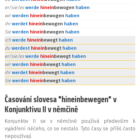
er/sie/es
werde
hinein
bewogen
haben
wir
werden
hinein
bewogen
haben
ihr
werdet
hinein
bewogen
haben
Sie
werden
hinein
bewogen
haben
ich
werde
hinein
bewegt
haben
du
werdest
hinein
bewegt
haben
er/sie/es
werde
hinein
bewegt
haben
wir
werden
hinein
bewegt
haben
ihr
werdet
hinein
bewegt
haben
Sie
werden
hinein
bewegt
haben
Časování slovesa "hineinbewegen" v
Konjunktivu II v němčině
Konjunktiv II se v němčině používá především k
vyjádření něčeho, co se nestalo. Tyto časy se příliš často
nepoužívají.