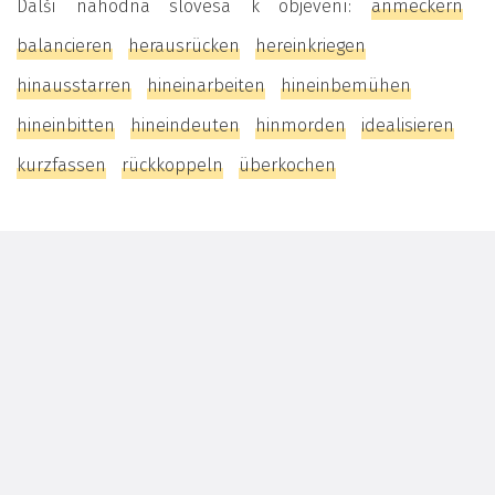
Další náhodná slovesa k objevení:
anmeckern
balancieren
herausrücken
hereinkriegen
hinausstarren
hineinarbeiten
hineinbemühen
hineinbitten
hineindeuten
hinmorden
idealisieren
kurzfassen
rückkoppeln
überkochen