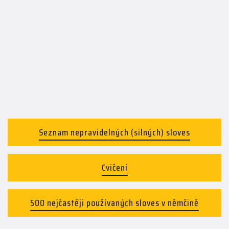
Seznam nepravidelných (silných) sloves
Cvičení
500 nejčastěji používaných sloves v němčině