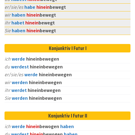
er/sie/es
habe
hinein
bewegt
wir
haben
hinein
bewegt
ihr
habet
hinein
bewegt
Sie
haben
hinein
bewegt
Konjunktiv I Futur I
ich
werde
hineinbewegen
du
werdest
hineinbewegen
er/sie/es
werde
hineinbewegen
wir
werden
hineinbewegen
ihr
werdet
hineinbewegen
Sie
werden
hineinbewegen
Konjunktiv I Futur II
ich
werde
hinein
bewogen
haben
du
werdest
hinein
bewogen
haben