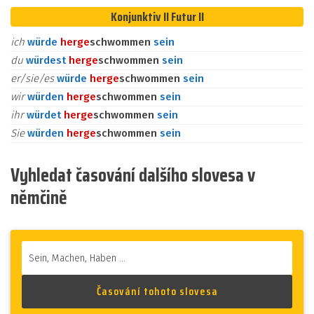
Konjunktiv II Futur II
ich
würde
her
ge
schwommen
sein
du
würdest
her
ge
schwommen
sein
er/sie/es
würde
her
ge
schwommen
sein
wir
würden
her
ge
schwommen
sein
ihr
würdet
her
ge
schwommen
sein
Sie
würden
her
ge
schwommen
sein
Vyhledat časování dalšího slovesa v
němčině