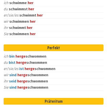
ich
schwimme
her
du
schwimmst
her
er/sie/es
schwimmt
her
wir
schwimmen
her
ihr
schwimmt
her
Sie
schwimmen
her
Perfekt
ich
bin
her
ge
schwommen
du
bist
her
ge
schwommen
er/sie/es
ist
her
ge
schwommen
wir
sind
her
ge
schwommen
ihr
seid
her
ge
schwommen
Sie
sind
her
ge
schwommen
Präteritum