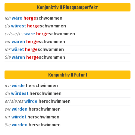
Konjunktiv II Plusquamperfekt
ich
wäre
her
ge
schwommen
du
wärest
her
ge
schwommen
er/sie/es
wäre
her
ge
schwommen
wir
wären
her
ge
schwommen
ihr
wäret
her
ge
schwommen
Sie
wären
her
ge
schwommen
Konjunktiv II Futur I
ich
würde
herschwimmen
du
würdest
herschwimmen
er/sie/es
würde
herschwimmen
wir
würden
herschwimmen
ihr
würdet
herschwimmen
Sie
würden
herschwimmen