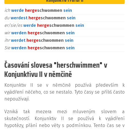
Konjunktiv I Futur II
ich
werde
her
ge
schwommen
sein
du
werdest
her
ge
schwommen
sein
er/sie/es
werde
her
ge
schwommen
sein
wir
werden
her
ge
schwommen
sein
ihr
werdet
her
ge
schwommen
sein
Sie
werden
her
ge
schwommen
sein
Časování slovesa "herschwimmen" v
Konjunktivu II v němčině
Konjunktiv II se v němčině používá především k
vyjádření něčeho, co se nestalo. Tyto časy se příliš často
nepoužívají.
Vzniká tak mezera mezi mluveným slovem a
skutečností. Konjunktiv II se používá k vyjádření
hypotézy, přání nebo věty s podmínkou. Tento čas se v