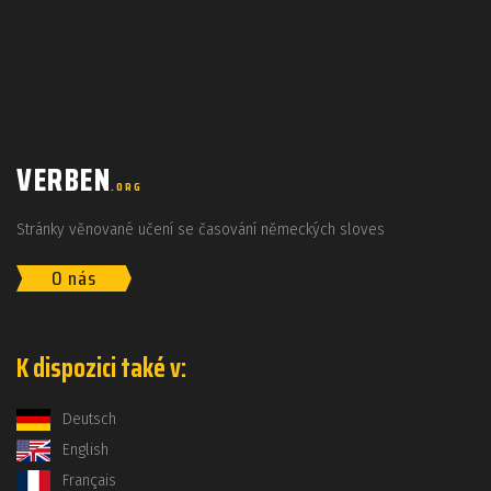
VERBEN
.ORG
Stránky věnované učení se časování německých sloves
O nás
K dispozici také v:
Deutsch
English
Français