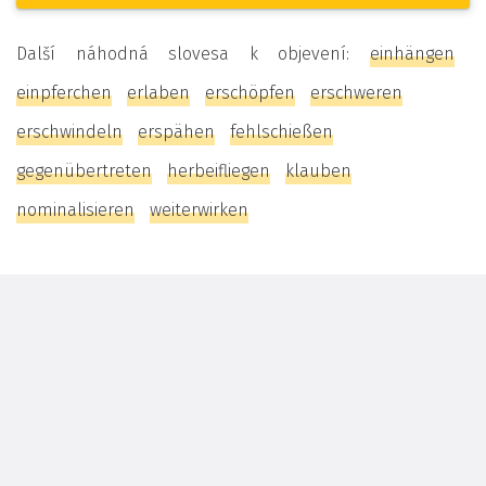
Další náhodná slovesa k objevení:
einhängen
einpferchen
erlaben
erschöpfen
erschweren
erschwindeln
erspähen
fehlschießen
gegenübertreten
herbeifliegen
klauben
nominalisieren
weiterwirken