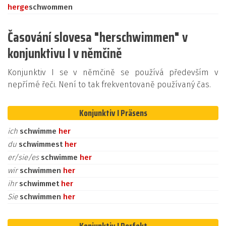
her
ge
schwommen
Časování slovesa "herschwimmen" v
konjunktivu I v němčině
Konjunktiv I se v němčině se používá především v
nepřímé řeči. Není to tak frekventovaně používaný čas.
Konjunktiv I Präsens
ich
schwimme
her
du
schwimmest
her
er/sie/es
schwimme
her
wir
schwimmen
her
ihr
schwimmet
her
Sie
schwimmen
her