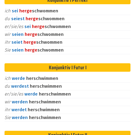
Konjunktiv I Perfekt
ich
sei
her
ge
schwommen
du
seiest
her
ge
schwommen
er/sie/es
sei
her
ge
schwommen
wir
seien
her
ge
schwommen
ihr
seiet
her
ge
schwommen
Sie
seien
her
ge
schwommen
Konjunktiv I Futur I
ich
werde
herschwimmen
du
werdest
herschwimmen
er/sie/es
werde
herschwimmen
wir
werden
herschwimmen
ihr
werdet
herschwimmen
Sie
werden
herschwimmen