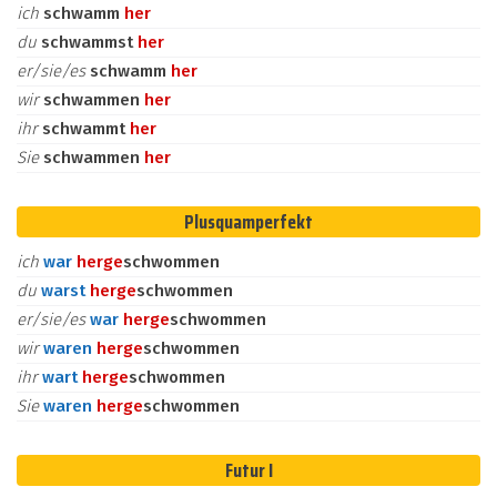
ich
schwamm
her
du
schwammst
her
er/sie/es
schwamm
her
wir
schwammen
her
ihr
schwammt
her
Sie
schwammen
her
Plusquamperfekt
ich
war
her
ge
schwommen
du
warst
her
ge
schwommen
er/sie/es
war
her
ge
schwommen
wir
waren
her
ge
schwommen
ihr
wart
her
ge
schwommen
Sie
waren
her
ge
schwommen
Futur I