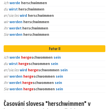
ich
werde
herschwimmen
du
wirst
herschwimmen
er/sie/es
wird
herschwimmen
wir
werden
herschwimmen
ihr
werdet
herschwimmen
Sie
werden
herschwimmen
Futur II
ich
werde
her
ge
schwommen
sein
du
wirst
her
ge
schwommen
sein
er/sie/es
wird
her
ge
schwommen
sein
wir
werden
her
ge
schwommen
sein
ihr
werdet
her
ge
schwommen
sein
Sie
werden
her
ge
schwommen
sein
Časování slovesa "herschwimmen" v