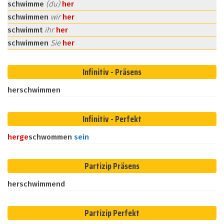
schwimme
(du)
her
schwimmen
wir
her
schwimmt
ihr
her
schwimmen
Sie
her
Infinitiv - Präsens
herschwimmen
Infinitiv - Perfekt
her
ge
schwommen
sein
Partizip Präsens
herschwimmend
Partizip Perfekt