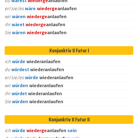
du
wärest
wieder
ge
anlaufen
er/sie/es
wäre
wieder
ge
anlaufen
wir
wären
wieder
ge
anlaufen
ihr
wäret
wieder
ge
anlaufen
Sie
wären
wieder
ge
anlaufen
Konjunktiv II Futur I
ich
würde
wiederanlaufen
du
würdest
wiederanlaufen
er/sie/es
würde
wiederanlaufen
wir
würden
wiederanlaufen
ihr
würdet
wiederanlaufen
Sie
würden
wiederanlaufen
Konjunktiv II Futur II
ich
würde
wieder
ge
anlaufen
sein