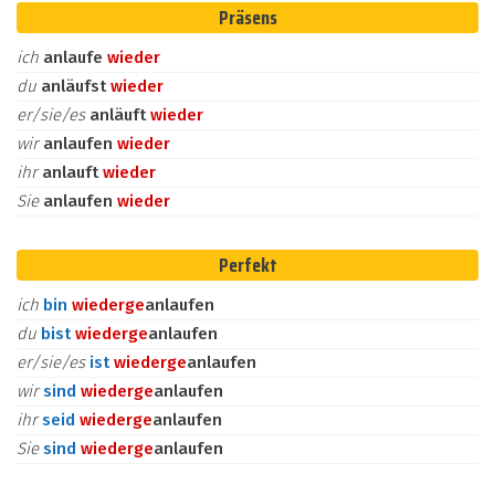
Präsens
ich
anlaufe
wieder
du
anläufst
wieder
er/sie/es
anläuft
wieder
wir
anlaufen
wieder
ihr
anlauft
wieder
Sie
anlaufen
wieder
Perfekt
ich
bin
wieder
ge
anlaufen
du
bist
wieder
ge
anlaufen
er/sie/es
ist
wieder
ge
anlaufen
wir
sind
wieder
ge
anlaufen
ihr
seid
wieder
ge
anlaufen
Sie
sind
wieder
ge
anlaufen