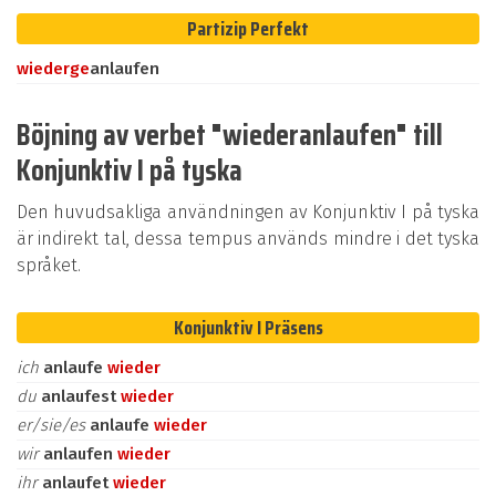
Partizip Perfekt
wieder
ge
anlaufen
Böjning av verbet "wiederanlaufen" till
Konjunktiv I på tyska
Den huvudsakliga användningen av Konjunktiv I på tyska
är indirekt tal, dessa tempus används mindre i det tyska
språket.
Konjunktiv I Präsens
ich
anlaufe
wieder
du
anlaufest
wieder
er/sie/es
anlaufe
wieder
wir
anlaufen
wieder
ihr
anlaufet
wieder