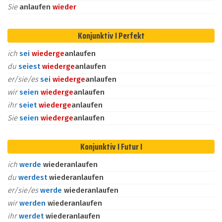
Sie
anlaufen
wieder
Konjunktiv I Perfekt
ich
sei
wieder
ge
anlaufen
du
seiest
wieder
ge
anlaufen
er/sie/es
sei
wieder
ge
anlaufen
wir
seien
wieder
ge
anlaufen
ihr
seiet
wieder
ge
anlaufen
Sie
seien
wieder
ge
anlaufen
Konjunktiv I Futur I
ich
werde
wiederanlaufen
du
werdest
wiederanlaufen
er/sie/es
werde
wiederanlaufen
wir
werden
wiederanlaufen
ihr
werdet
wiederanlaufen