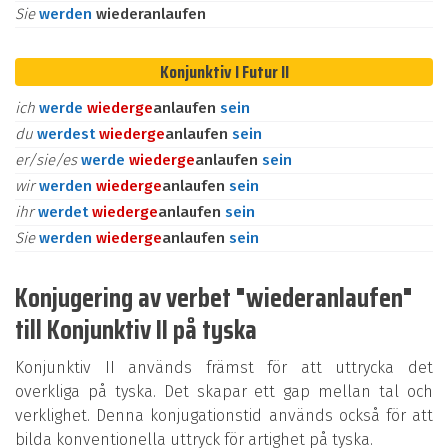
Sie
werden
wiederanlaufen
Konjunktiv I Futur II
ich
werde
wieder
ge
anlaufen
sein
du
werdest
wieder
ge
anlaufen
sein
er/sie/es
werde
wieder
ge
anlaufen
sein
wir
werden
wieder
ge
anlaufen
sein
ihr
werdet
wieder
ge
anlaufen
sein
Sie
werden
wieder
ge
anlaufen
sein
Konjugering av verbet "wiederanlaufen"
till Konjunktiv II på tyska
Konjunktiv II används främst för att uttrycka det
overkliga på tyska. Det skapar ett gap mellan tal och
verklighet. Denna konjugationstid används också för att
bilda konventionella uttryck för artighet på tyska.