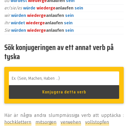
du
würdest
wieder
ge
anlaufen
sein
er/sie/es
würde
wieder
ge
anlaufen
sein
wir
würden
wieder
ge
anlaufen
sein
ihr
würdet
wieder
ge
anlaufen
sein
Sie
würden
wieder
ge
anlaufen
sein
Sök konjugeringen av ett annat verb på
tyska
Här är några andra slumpmässiga verb att upptäcka :
hochklettern
mitsorgen
verwehen
vollstopfen