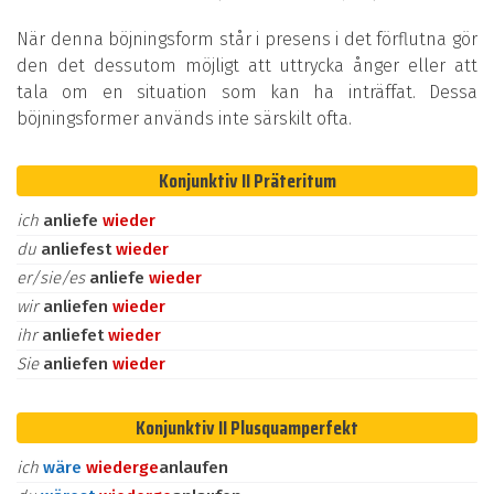
När denna böjningsform står i presens i det förflutna gör
den det dessutom möjligt att uttrycka ånger eller att
tala om en situation som kan ha inträffat. Dessa
böjningsformer används inte särskilt ofta.
Konjunktiv II Präteritum
ich
anliefe
wieder
du
anliefest
wieder
er/sie/es
anliefe
wieder
wir
anliefen
wieder
ihr
anliefet
wieder
Sie
anliefen
wieder
Konjunktiv II Plusquamperfekt
ich
wäre
wieder
ge
anlaufen