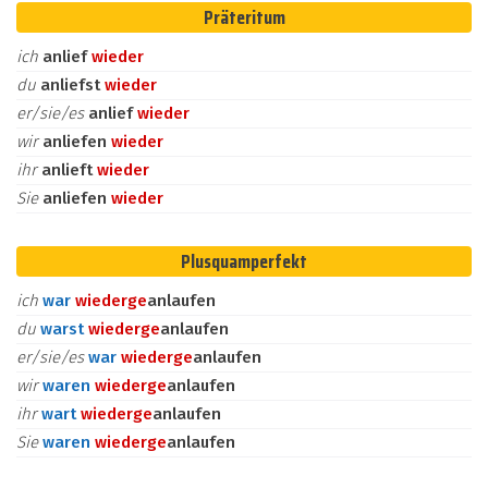
Präteritum
ich
anlief
wieder
du
anliefst
wieder
er/sie/es
anlief
wieder
wir
anliefen
wieder
ihr
anlieft
wieder
Sie
anliefen
wieder
Plusquamperfekt
ich
war
wieder
ge
anlaufen
du
warst
wieder
ge
anlaufen
er/sie/es
war
wieder
ge
anlaufen
wir
waren
wieder
ge
anlaufen
ihr
wart
wieder
ge
anlaufen
Sie
waren
wieder
ge
anlaufen