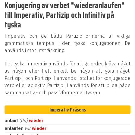
Konjugering av verbet "wiederanlaufen"
till Imperativ, Partizip och Infinitiv på
tyska
Imperativ och de båda Partizip-formerna är viktiga
grammatiska tempus i den tyska konjugationen. De
används i stor utsträckning.
Det tyska Imperativ används för att ge order, kräva något
av någon eller helt enkelt be någon att göra något.
Partizip I och Partizip II används i stället för konjugerade
verb eller adjektiv. Partizip II används för att bilda både
sammansatta- och passivformerna i tyskan.
Imperativ Präsens
anlauf
(du)
wieder
anlaufen
wir
wieder