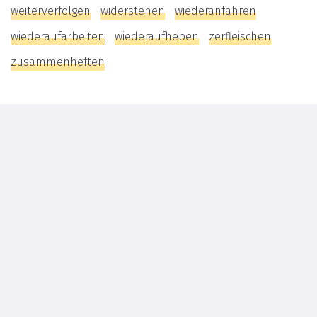
weiterverfolgen
widerstehen
wiederanfahren
wiederaufarbeiten
wiederaufheben
zerfleischen
zusammenheften