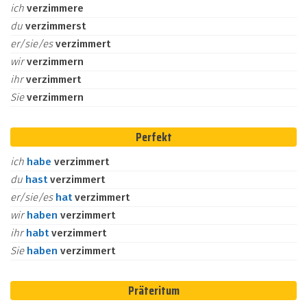
ich
verzimmere
du
verzimmerst
er/sie/es
verzimmert
wir
verzimmern
ihr
verzimmert
Sie
verzimmern
Perfekt
ich
habe
verzimmert
du
hast
verzimmert
er/sie/es
hat
verzimmert
wir
haben
verzimmert
ihr
habt
verzimmert
Sie
haben
verzimmert
Präteritum