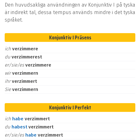
Den huvudsakliga användningen av Konjunktiv I på tyska
är indirekt tal, dessa tempus används mindre i det tyska
språket.
Konjunktiv I Präsens
ich
verzimmere
du
verzimmerest
er/sie/es
verzimmere
wir
verzimmern
ihr
verzimmert
Sie
verzimmern
Konjunktiv I Perfekt
ich
habe
verzimmert
du
habest
verzimmert
er/sie/es
habe
verzimmert