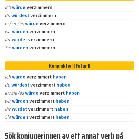
ich
würde
verzimmern
du
würdest
verzimmern
er/sie/es
würde
verzimmern
wir
würden
verzimmern
ihr
würdet
verzimmern
Sie
würden
verzimmern
Konjunktiv II Futur II
ich
würde
verzimmert
haben
du
würdest
verzimmert
haben
er/sie/es
würde
verzimmert
haben
wir
würden
verzimmert
haben
ihr
würdet
verzimmert
haben
Sie
würden
verzimmert
haben
Sök konjugeringen av ett annat verb på