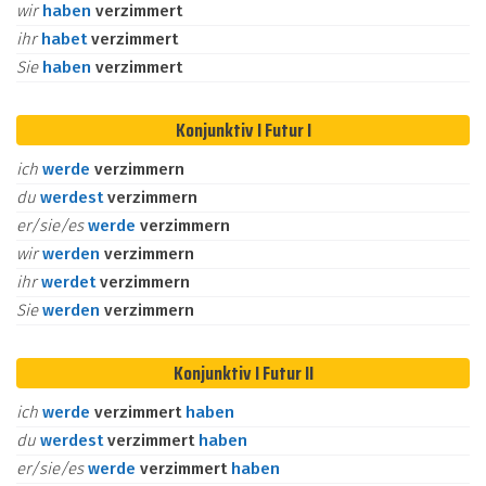
wir
haben
verzimmert
ihr
habet
verzimmert
Sie
haben
verzimmert
Konjunktiv I Futur I
ich
werde
verzimmern
du
werdest
verzimmern
er/sie/es
werde
verzimmern
wir
werden
verzimmern
ihr
werdet
verzimmern
Sie
werden
verzimmern
Konjunktiv I Futur II
ich
werde
verzimmert
haben
du
werdest
verzimmert
haben
er/sie/es
werde
verzimmert
haben