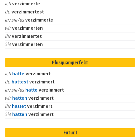
ich
verzimmerte
du
verzimmertest
er/sie/es
verzimmerte
wir
verzimmerten
ihr
verzimmertet
Sie
verzimmerten
Plusquamperfekt
ich
hatte
verzimmert
du
hattest
verzimmert
er/sie/es
hatte
verzimmert
wir
hatten
verzimmert
ihr
hattet
verzimmert
Sie
hatten
verzimmert
Futur I