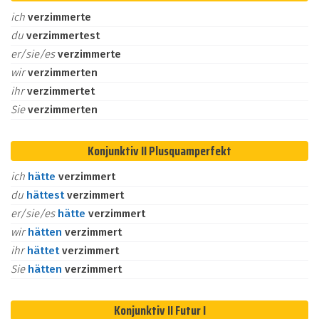
ich
verzimmerte
du
verzimmertest
er/sie/es
verzimmerte
wir
verzimmerten
ihr
verzimmertet
Sie
verzimmerten
Konjunktiv II Plusquamperfekt
ich
hätte
verzimmert
du
hättest
verzimmert
er/sie/es
hätte
verzimmert
wir
hätten
verzimmert
ihr
hättet
verzimmert
Sie
hätten
verzimmert
Konjunktiv II Futur I