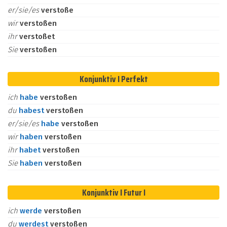
er/sie/es
verstoße
wir
verstoßen
ihr
verstoßet
Sie
verstoßen
Konjunktiv I Perfekt
ich
habe
verstoßen
du
habest
verstoßen
er/sie/es
habe
verstoßen
wir
haben
verstoßen
ihr
habet
verstoßen
Sie
haben
verstoßen
Konjunktiv I Futur I
ich
werde
verstoßen
du
werdest
verstoßen