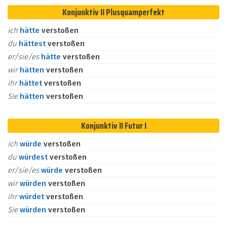
Konjunktiv II Plusquamperfekt
ich
hätte
verstoßen
du
hättest
verstoßen
er/sie/es
hätte
verstoßen
wir
hätten
verstoßen
ihr
hättet
verstoßen
Sie
hätten
verstoßen
Konjunktiv II Futur I
ich
würde
verstoßen
du
würdest
verstoßen
er/sie/es
würde
verstoßen
wir
würden
verstoßen
ihr
würdet
verstoßen
Sie
würden
verstoßen