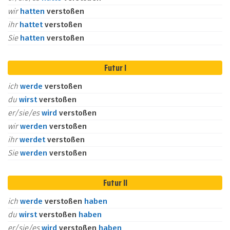
wir
hatten
verstoßen
ihr
hattet
verstoßen
Sie
hatten
verstoßen
Futur I
ich
werde
verstoßen
du
wirst
verstoßen
er/sie/es
wird
verstoßen
wir
werden
verstoßen
ihr
werdet
verstoßen
Sie
werden
verstoßen
Futur II
ich
werde
verstoßen
haben
du
wirst
verstoßen
haben
er/sie/es
wird
verstoßen
haben