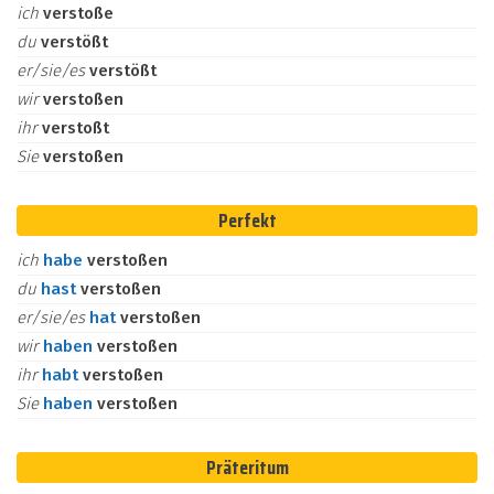
ich
verstoße
du
verstößt
er/sie/es
verstößt
wir
verstoßen
ihr
verstoßt
Sie
verstoßen
Perfekt
ich
habe
verstoßen
du
hast
verstoßen
er/sie/es
hat
verstoßen
wir
haben
verstoßen
ihr
habt
verstoßen
Sie
haben
verstoßen
Präteritum