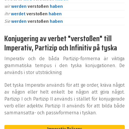
wir
werden
verstoßen
haben
ihr
werdet
verstoßen
haben
Sie
werden
verstoßen
haben
Konjugering av verbet "verstoßen" till
Imperativ, Partizip och Infinitiv på tyska
Imperativ och de båda Partizip-formerna är viktiga
grammatiska tempus i den tyska konjugationen. De
används i stor utsträckning.
Det tyska Imperativ används för att ge order, kräva något
av någon eller helt enkelt be någon att göra något.
Partizip I och Partizip II används i stället för konjugerade
verb eller adjektiv. Partizip II används för att bilda både
sammansatta- och passivformerna i tyskan.