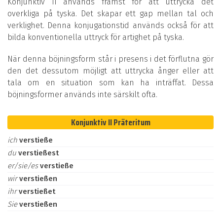
Konjunktiv II används främst för att uttrycka det
overkliga på tyska. Det skapar ett gap mellan tal och
verklighet. Denna konjugationstid används också för att
bilda konventionella uttryck för artighet på tyska.
När denna böjningsform står i presens i det förflutna gör
den det dessutom möjligt att uttrycka ånger eller att
tala om en situation som kan ha inträffat. Dessa
böjningsformer används inte särskilt ofta.
Konjunktiv II Präteritum
ich
verstieße
du
verstießest
er/sie/es
verstieße
wir
verstießen
ihr
verstießet
Sie
verstießen