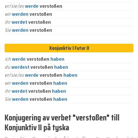
er/sie/es
werde
verstoßen
wir
werden
verstoßen
ihr
werdet
verstoßen
Sie
werden
verstoßen
Konjunktiv I Futur II
ich
werde
verstoßen
haben
du
werdest
verstoßen
haben
er/sie/es
werde
verstoßen
haben
wir
werden
verstoßen
haben
ihr
werdet
verstoßen
haben
Sie
werden
verstoßen
haben
Konjugering av verbet "verstoßen" till
Konjunktiv II på tyska