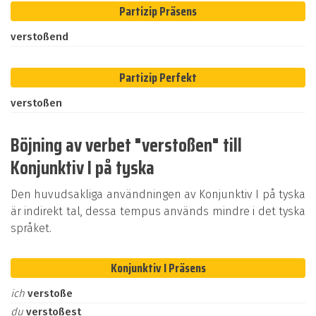
Partizip Präsens
verstoßend
Partizip Perfekt
verstoßen
Böjning av verbet "verstoßen" till
Konjunktiv I på tyska
Den huvudsakliga användningen av Konjunktiv I på tyska
är indirekt tal, dessa tempus används mindre i det tyska
språket.
Konjunktiv I Präsens
ich
verstoße
du
verstoßest