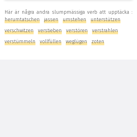
Här är några andra slumpmässiga verb att upptäcka :
herumtatschen
jassen
umstehen
unterstützen
verschwitzen
verstieben
verstören
verstrahlen
verstümmeln
vollfüllen
weglügen
zoten