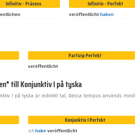
Infinitiv - Präsens
Infinitiv - Perfekt
fentlichen
veröffentlicht
haben
Partizip Perfekt
veröffentlicht
n" till Konjunktiv I på tyska
tiv I på tyska är indirekt tal, dessa tempus används mind
Konjunktiv I Perfekt
ich
habe
veröffentlicht