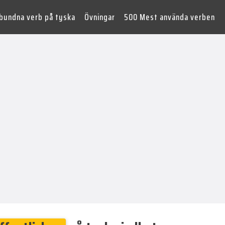
lbundna verb på tyska
Övningar
500 Mest använda verben