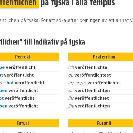
ffentlichen
på tyska i alla tempus
entlichen på tyska. För att söka efter böjningen av ett annat 
ichen" till Indikativ på tyska
Perfekt
Präteritum
abe
veröffentlicht
ich
veröffentlichte
st
veröffentlicht
du
veröffentlichtest
e/es
hat
veröffentlicht
er/sie/es
veröffentlichte
aben
veröffentlicht
wir
veröffentlichten
bt
veröffentlicht
ihr
veröffentlichtet
aben
veröffentlicht
Sie
veröffentlichten
Futur I
Futur II