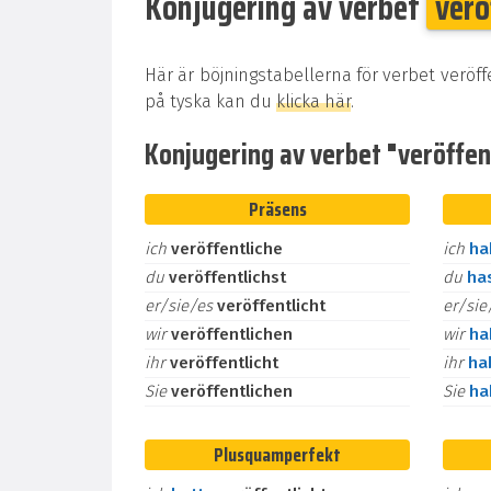
Konjugering av verbet
verö
Här är böjningstabellerna för verbet veröff
på tyska kan du
klicka här
.
Konjugering av verbet "veröffentl
Präsens
ich
veröffentliche
ich
h
du
veröffentlichst
du
ha
er/sie/es
veröffentlicht
er/si
wir
veröffentlichen
wir
h
ihr
veröffentlicht
ihr
ha
Sie
veröffentlichen
Sie
h
Plusquamperfekt