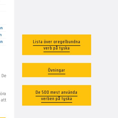
n
en
n
Lista över oregelbundna
en
verb på tyska
Övningar
 De
De 500 mest använda
göra
verben på tyska
 att