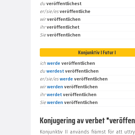
du
veröffentlichest
er/sie/es
veröffentliche
wir
veröffentlichen
ihr
veröffentlichet
Sie
veröffentlichen
Konjunktiv I Futur I
ich
werde
veröffentlichen
du
werdest
veröffentlichen
er/sie/es
werde
veröffentlichen
wir
werden
veröffentlichen
ihr
werdet
veröffentlichen
Sie
werden
veröffentlichen
Konjugering av verbet "veröffentl
Konjunktiv II används främst för att uttr