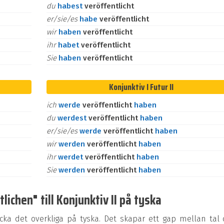
du
habest
veröffentlicht
er/sie/es
habe
veröffentlicht
wir
haben
veröffentlicht
ihr
habet
veröffentlicht
Sie
haben
veröffentlicht
Konjunktiv I Futur II
ich
werde
veröffentlicht
haben
du
werdest
veröffentlicht
haben
er/sie/es
werde
veröffentlicht
haben
wir
werden
veröffentlicht
haben
ihr
werdet
veröffentlicht
haben
Sie
werden
veröffentlicht
haben
ichen" till Konjunktiv II på tyska
ycka det overkliga på tyska. Det skapar ett gap mellan tal