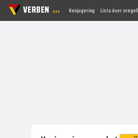
VERBEN
Konjugering
Lista över orege
.ORG