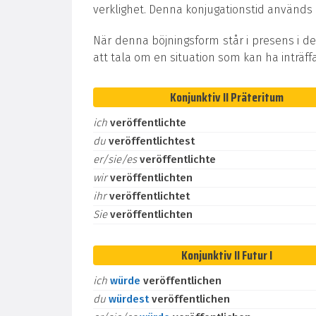
verklighet. Denna konjugationstid används oc
När denna böjningsform står i presens i de
att tala om en situation som kan ha inträff
Konjunktiv II Präteritum
ich
veröffentlichte
du
veröffentlichtest
er/sie/es
veröffentlichte
wir
veröffentlichten
ihr
veröffentlichtet
Sie
veröffentlichten
Konjunktiv II Futur I
ich
würde
veröffentlichen
du
würdest
veröffentlichen