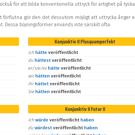
kså för att bilda konventionella uttryck för artighet på tyska
t förflutna gör den det dessutom möjligt att uttrycka ånger e
at. Dessa böjningsformer används inte särskilt ofta.
Konjunktiv II Plusquamperfekt
ich
hätte
veröffentlicht
du
hättest
veröffentlicht
er/sie/es
hätte
veröffentlicht
wir
hätten
veröffentlicht
ihr
hättet
veröffentlicht
Sie
hätten
veröffentlicht
Konjunktiv II Futur II
ich
würde
veröffentlicht
haben
du
würdest
veröffentlicht
haben