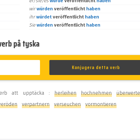
er/sie/es
würde
veröffentlicht
haben
wir
würden
veröffentlicht
haben
ihr
würdet
veröffentlicht
haben
Sie
würden
veröffentlicht
haben
verb på tyska
verb att upptäcka :
herleihen
hochnehmen
überwert
veröden
verpartnern
verseuchen
vormontieren