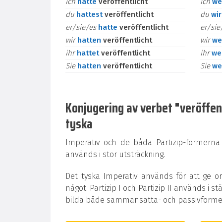
ich
hatte
veröffentlicht
ich
we
du
hattest
veröffentlicht
du
wi
er/sie/es
hatte
veröffentlicht
er/si
wir
hatten
veröffentlicht
wir
we
ihr
hattet
veröffentlicht
ihr
we
Sie
hatten
veröffentlicht
Sie
we
Konjugering av verbet "veröffentl
tyska
Imperativ och de båda Partizip-formerna
används i stor utsträckning.
Det tyska Imperativ används för att ge o
något. Partizip I och Partizip II används i st
bilda både sammansatta- och passivformer