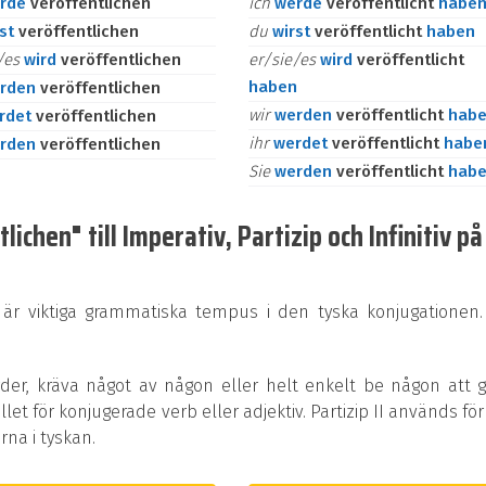
rde
veröffentlichen
ich
werde
veröffentlicht
habe
rst
veröffentlichen
du
wirst
veröffentlicht
haben
e/es
wird
veröffentlichen
er/sie/es
wird
veröffentlicht
haben
rden
veröffentlichen
wir
werden
veröffentlicht
hab
rdet
veröffentlichen
ihr
werdet
veröffentlicht
habe
rden
veröffentlichen
Sie
werden
veröffentlicht
hab
ichen" till Imperativ, Partizip och Infinitiv på
 är viktiga grammatiska tempus i den tyska konjugationen.
rder, kräva något av någon eller helt enkelt be någon att 
ället för konjugerade verb eller adjektiv. Partizip II används för
na i tyskan.