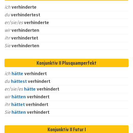
ich
verhinderte
du
verhindertest
er/sie/es
verhinderte
wir
verhinderten
ihr
verhindertet
Sie
verhinderten
Konjunktiv II Plusquamperfekt
ich
hätte
verhindert
du
hättest
verhindert
er/sie/es
hätte
verhindert
wir
hätten
verhindert
ihr
hättet
verhindert
Sie
hätten
verhindert
Konjunktiv II Futur I