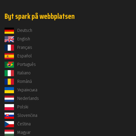
Byt spark på webbplatsen
Deutsch
English
Français
Español
Português
Italiano
Română
Українська
Nederlands
Polski
Slovenčina
Čeština
Magyar