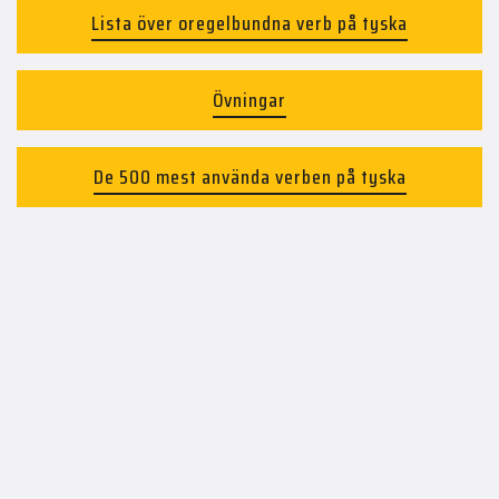
Lista över oregelbundna verb på tyska
Övningar
De 500 mest använda verben på tyska