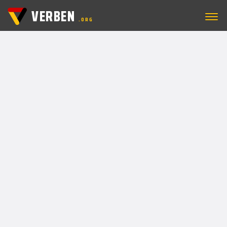
VERBEN
.ORG