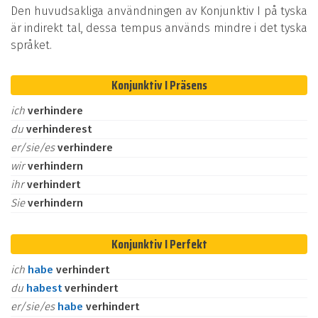
Den huvudsakliga användningen av Konjunktiv I på tyska
är indirekt tal, dessa tempus används mindre i det tyska
språket.
Konjunktiv I Präsens
ich
verhindere
du
verhinderest
er/sie/es
verhindere
wir
verhindern
ihr
verhindert
Sie
verhindern
Konjunktiv I Perfekt
ich
habe
verhindert
du
habest
verhindert
er/sie/es
habe
verhindert