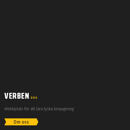
VERBEN
.ORG
Webbplats för att lära tyska konjugering
Om oss