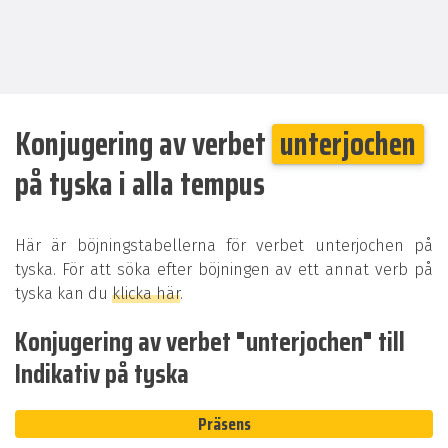
Konjugering av verbet
unterjochen
på tyska i alla tempus
Här är böjningstabellerna för verbet unterjochen på
tyska. För att söka efter böjningen av ett annat verb på
tyska kan du
klicka här
.
Konjugering av verbet "unterjochen" till
Indikativ på tyska
Präsens