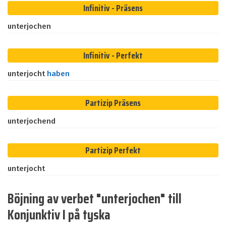
Infinitiv - Präsens
unterjochen
Infinitiv - Perfekt
unterjocht
haben
Partizip Präsens
unterjochend
Partizip Perfekt
unterjocht
Böjning av verbet "unterjochen" till
Konjunktiv I på tyska