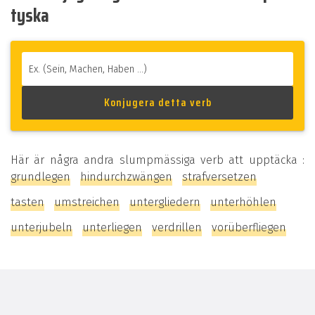
tyska
Här är några andra slumpmässiga verb att upptäcka :
grundlegen
hindurchzwängen
strafversetzen
tasten
umstreichen
untergliedern
unterhöhlen
unterjubeln
unterliegen
verdrillen
vorüberfliegen