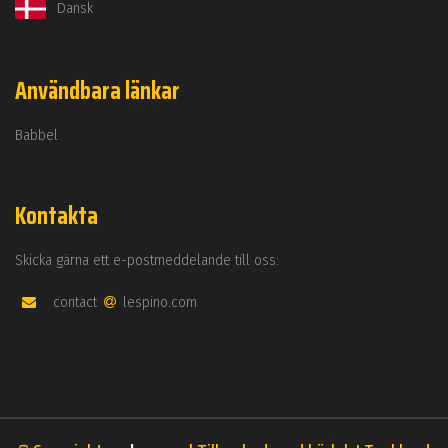
Dansk
Användbara länkar
Babbel
Kontakta
Skicka gärna ett e-postmeddelande till oss:
contact
lespino.com