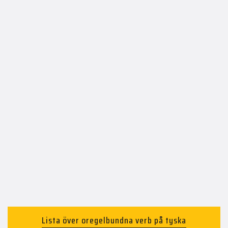
Lista över oregelbundna verb på tyska