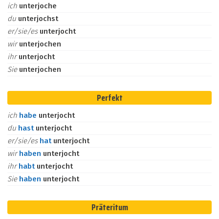
ich
unterjoche
du
unterjochst
er/sie/es
unterjocht
wir
unterjochen
ihr
unterjocht
Sie
unterjochen
Perfekt
ich
habe
unterjocht
du
hast
unterjocht
er/sie/es
hat
unterjocht
wir
haben
unterjocht
ihr
habt
unterjocht
Sie
haben
unterjocht
Präteritum