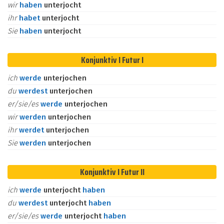
wir
haben
unterjocht
ihr
habet
unterjocht
Sie
haben
unterjocht
Konjunktiv I Futur I
ich
werde
unterjochen
du
werdest
unterjochen
er/sie/es
werde
unterjochen
wir
werden
unterjochen
ihr
werdet
unterjochen
Sie
werden
unterjochen
Konjunktiv I Futur II
ich
werde
unterjocht
haben
du
werdest
unterjocht
haben
er/sie/es
werde
unterjocht
haben