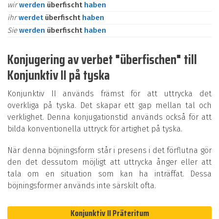
wir
werden
überfischt
haben
ihr
werdet
überfischt
haben
Sie
werden
überfischt
haben
Konjugering av verbet "überfischen" till
Konjunktiv II på tyska
Konjunktiv II används främst för att uttrycka det
overkliga på tyska. Det skapar ett gap mellan tal och
verklighet. Denna konjugationstid används också för att
bilda konventionella uttryck för artighet på tyska.
När denna böjningsform står i presens i det förflutna gör
den det dessutom möjligt att uttrycka ånger eller att
tala om en situation som kan ha inträffat. Dessa
böjningsformer används inte särskilt ofta.
Konjunktiv II Präteritum