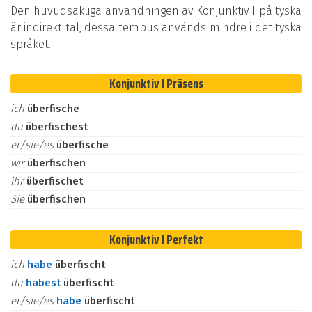
Den huvudsakliga användningen av Konjunktiv I på tyska
är indirekt tal, dessa tempus används mindre i det tyska
språket.
Konjunktiv I Präsens
ich
überfische
du
überfischest
er/sie/es
überfische
wir
überfischen
ihr
überfischet
Sie
überfischen
Konjunktiv I Perfekt
ich
habe
überfischt
du
habest
überfischt
er/sie/es
habe
überfischt