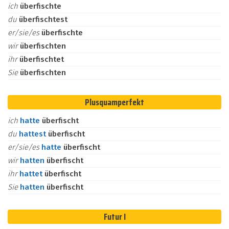
ich
überfischte
du
überfischtest
er/sie/es
überfischte
wir
überfischten
ihr
überfischtet
Sie
überfischten
Plusquamperfekt
ich
hatte
überfischt
du
hattest
überfischt
er/sie/es
hatte
überfischt
wir
hatten
überfischt
ihr
hattet
überfischt
Sie
hatten
überfischt
Futur I