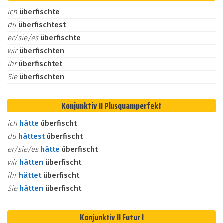
ich
überfischte
du
überfischtest
er/sie/es
überfischte
wir
überfischten
ihr
überfischtet
Sie
überfischten
Konjunktiv II Plusquamperfekt
ich
hätte
überfischt
du
hättest
überfischt
er/sie/es
hätte
überfischt
wir
hätten
überfischt
ihr
hättet
überfischt
Sie
hätten
überfischt
Konjunktiv II Futur I