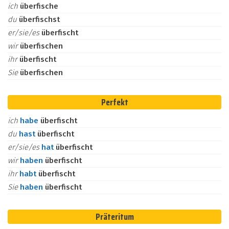
ich
überfische
du
überfischst
er/sie/es
überfischt
wir
überfischen
ihr
überfischt
Sie
überfischen
Perfekt
ich
habe
überfischt
du
hast
überfischt
er/sie/es
hat
überfischt
wir
haben
überfischt
ihr
habt
überfischt
Sie
haben
überfischt
Präteritum