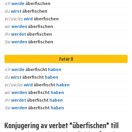
ich
werde
überfischen
du
wirst
überfischen
er/sie/es
wird
überfischen
wir
werden
überfischen
ihr
werdet
überfischen
Sie
werden
überfischen
Futur II
ich
werde
überfischt
haben
du
wirst
überfischt
haben
er/sie/es
wird
überfischt
haben
wir
werden
überfischt
haben
ihr
werdet
überfischt
haben
Sie
werden
überfischt
haben
Konjugering av verbet "überfischen" till