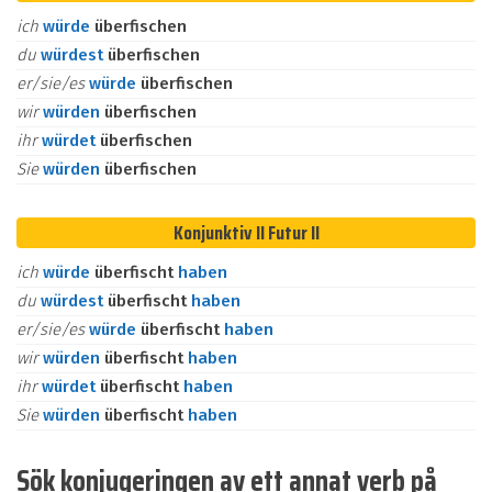
ich
würde
überfischen
du
würdest
überfischen
er/sie/es
würde
überfischen
wir
würden
überfischen
ihr
würdet
überfischen
Sie
würden
überfischen
Konjunktiv II Futur II
ich
würde
überfischt
haben
du
würdest
überfischt
haben
er/sie/es
würde
überfischt
haben
wir
würden
überfischt
haben
ihr
würdet
überfischt
haben
Sie
würden
überfischt
haben
Sök konjugeringen av ett annat verb på