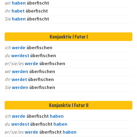
wir
haben
überfischt
ihr
habet
überfischt
Sie
haben
überfischt
Konjunktiv I Futur I
ich
werde
überfischen
du
werdest
überfischen
er/sie/es
werde
überfischen
wir
werden
überfischen
ihr
werdet
überfischen
Sie
werden
überfischen
Konjunktiv I Futur II
ich
werde
überfischt
haben
du
werdest
überfischt
haben
er/sie/es
werde
überfischt
haben