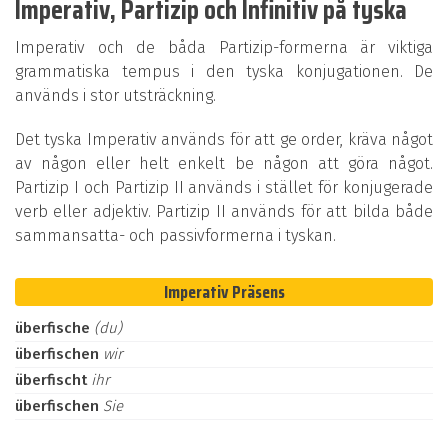
Imperativ, Partizip och Infinitiv på tyska
Imperativ och de båda Partizip-formerna är viktiga
grammatiska tempus i den tyska konjugationen. De
används i stor utsträckning.
Det tyska Imperativ används för att ge order, kräva något
av någon eller helt enkelt be någon att göra något.
Partizip I och Partizip II används i stället för konjugerade
verb eller adjektiv. Partizip II används för att bilda både
sammansatta- och passivformerna i tyskan.
Imperativ Präsens
überfische
(du)
überfischen
wir
überfischt
ihr
überfischen
Sie