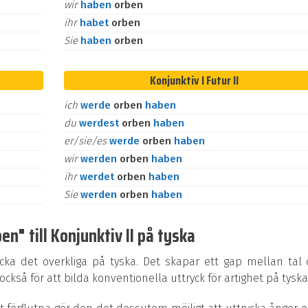
wir
haben
orben
ihr
habet
orben
Sie
haben
orben
Konjunktiv I Futur II
ich
werde
orben
haben
du
werdest
orben
haben
er/sie/es
werde
orben
haben
wir
werden
orben
haben
ihr
werdet
orben
haben
Sie
werden
orben
haben
n" till Konjunktiv II på tyska
ycka det overkliga på tyska. Det skapar ett gap mellan tal
kså för att bilda konventionella uttryck för artighet på tyska