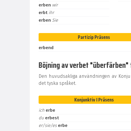
erben
wir
erbt
ihr
erben
Sie
Partizip Präsens
erbend
Böjning av verbet "überfärben" t
Den huvudsakliga användningen av Konjunk
det tyska språket.
Konjunktiv I Präsens
ich
erbe
du
erbest
er/sie/es
erbe