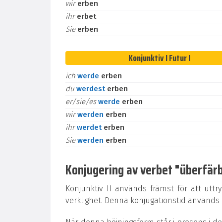
wir
erben
ihr
erbet
Sie
erben
Konjunktiv I Futur I
ich
werde
erben
du
werdest
erben
er/sie/es
werde
erben
wir
werden
erben
ihr
werdet
erben
Sie
werden
erben
Konjugering av verbet "überfärbe
Konjunktiv II används främst för att uttr
verklighet. Denna konjugationstid används oc