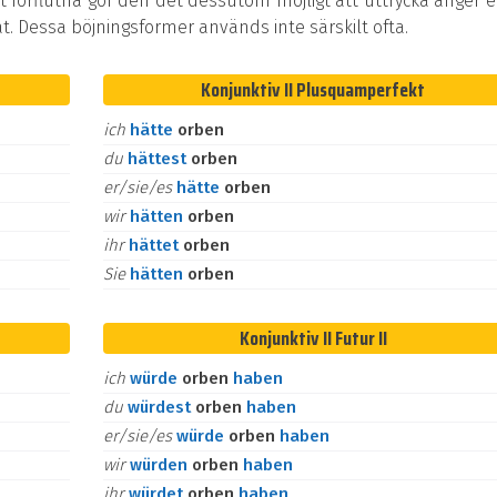
t förflutna gör den det dessutom möjligt att uttrycka ånger e
at. Dessa böjningsformer används inte särskilt ofta.
Konjunktiv II Plusquamperfekt
ich
hätte
orben
du
hättest
orben
er/sie/es
hätte
orben
wir
hätten
orben
ihr
hättet
orben
Sie
hätten
orben
Konjunktiv II Futur II
ich
würde
orben
haben
du
würdest
orben
haben
er/sie/es
würde
orben
haben
wir
würden
orben
haben
ihr
würdet
orben
haben