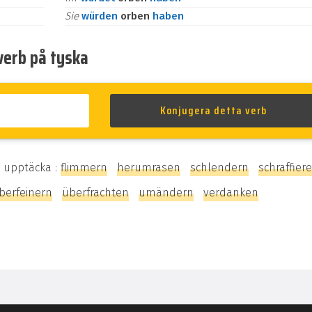
Sie
würden
orben
haben
verb på tyska
 upptäcka :
flimmern
herumrasen
schlendern
schraffier
berfeinern
überfrachten
umändern
verdanken