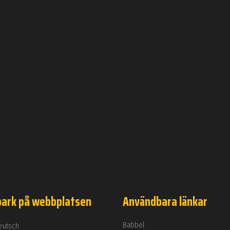
park på webbplatsen
Användbara länkar
Babbel
eutsch