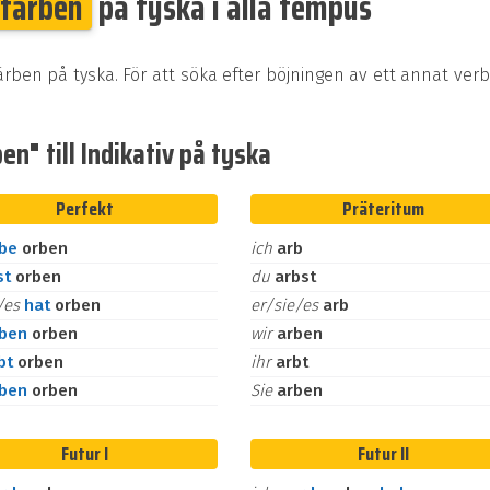
färben
på tyska i alla tempus
ärben på tyska. För att söka efter böjningen av ett annat ver
n" till Indikativ på tyska
Perfekt
Präteritum
abe
orben
ich
arb
st
orben
du
arbst
e/es
hat
orben
er/sie/es
arb
aben
orben
wir
arben
bt
orben
ihr
arbt
aben
orben
Sie
arben
Futur I
Futur II