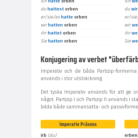
ich
hatte
orben
ich
we
du
hattest
orben
du
wi
er/sie/es
hatte
orben
er/si
wir
hatten
orben
wir
we
ihr
hattet
orben
ihr
we
Sie
hatten
orben
Sie
we
Konjugering av verbet "überfärben
Imperativ och de båda Partizip-formerna
används i stor utsträckning.
Det tyska Imperativ används för att ge o
något. Partizip I och Partizip II används i st
bilda både sammansatta- och passivformer
Imperativ Präsens
irb
(du)
erben