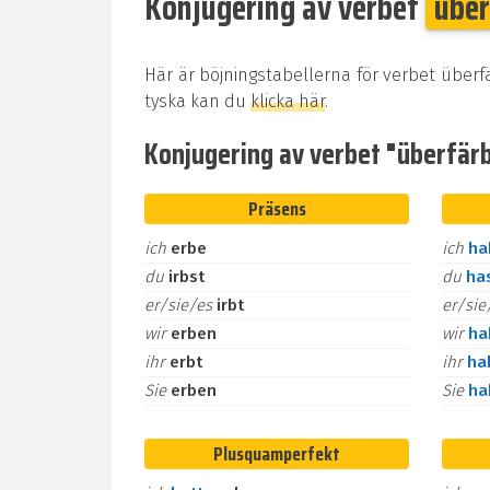
Konjugering av verbet
über
Här är böjningstabellerna för verbet überf
tyska kan du
klicka här
.
Konjugering av verbet "überfärbe
Präsens
ich
erbe
ich
h
du
irbst
du
ha
er/sie/es
irbt
er/si
wir
erben
wir
h
ihr
erbt
ihr
ha
Sie
erben
Sie
h
Plusquamperfekt