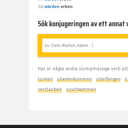
Sie
würden
erben
Sök konjugeringen av ett annat 
Här är några andra slumpmässiga verb att
tunken
übereinkommen
überfangen
ü
verstauben
zuschwimmen