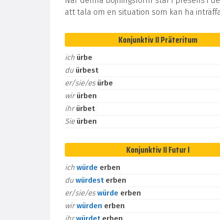
När denna böjningsform står i presens i de
att tala om en situation som kan ha inträff
Konjunktiv II Präteritum
ich
ürbe
du
ürbest
er/sie/es
ürbe
wir
ürben
ihr
ürbet
Sie
ürben
Konjunktiv II Futur I
ich
würde
erben
du
würdest
erben
er/sie/es
würde
erben
wir
würden
erben
ihr
würdet
erben