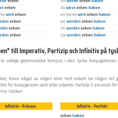
rde
erben
ich
werde
orben
haben
rst
erben
du
wirst
orben
haben
e/es
wird
erben
er/sie/es
wird
orben
haben
rden
erben
wir
werden
orben
haben
rdet
erben
ihr
werdet
orben
haben
rden
erben
Sie
werden
orben
haben
" till Imperativ, Partizip och Infinitiv på tys
 är viktiga grammatiska tempus i den tyska konjugationen.
rder, kräva något av någon eller helt enkelt be någon att 
ället för konjugerade verb eller adjektiv. Partizip II används för
na i tyskan.
Infinitiv - Präsens
Infinitiv - Perfekt
orben
haben