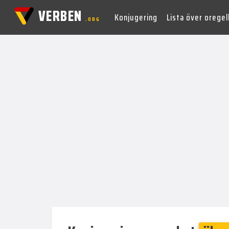
VERBEN
Konjugering
Lista över orege
.ORG