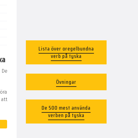
Lista över oregelbundna
verb på tyska
ka
 De
Övningar
göra
 att
De 500 mest använda
verben på tyska