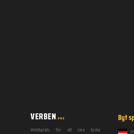
VERBEN
Byt s
.ORG
Webbplats för att lära tyska
D