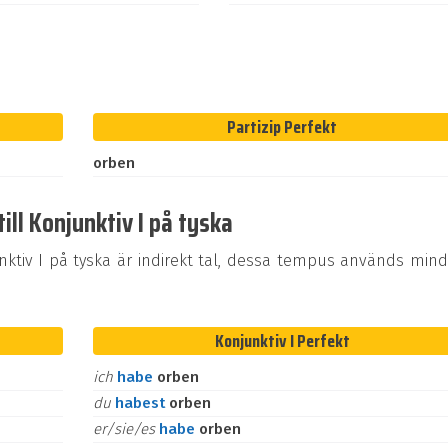
Partizip Perfekt
orben
ill Konjunktiv I på tyska
tiv I på tyska är indirekt tal, dessa tempus används mind
Konjunktiv I Perfekt
ich
habe
orben
du
habest
orben
er/sie/es
habe
orben