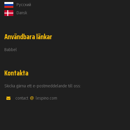
Русский
Dansk
Användbara länkar
Babbel
Kontakta
Skicka gärna ett e-postmeddelande till oss:
contact
lespino.com