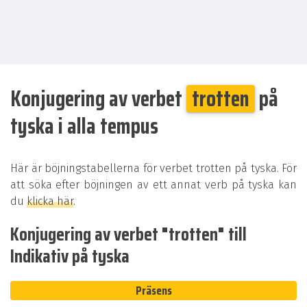
Konjugering av verbet
trotten
på
tyska i alla tempus
Här är böjningstabellerna för verbet trotten på tyska. För
att söka efter böjningen av ett annat verb på tyska kan
du
klicka här
.
Konjugering av verbet "trotten" till
Indikativ på tyska
Präsens