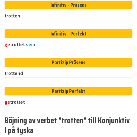
Infinitiv - Präsens
trotten
Infinitiv - Perfekt
ge
trottet
sein
Partizip Präsens
trottend
Partizip Perfekt
ge
trottet
Böjning av verbet "trotten" till Konjunktiv
I på tyska