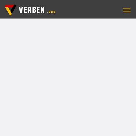
VERBEN
.ORG