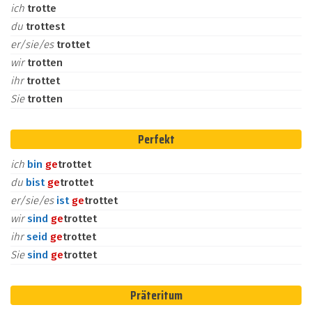
ich
trotte
du
trottest
er/sie/es
trottet
wir
trotten
ihr
trottet
Sie
trotten
Perfekt
ich
bin
ge
trottet
du
bist
ge
trottet
er/sie/es
ist
ge
trottet
wir
sind
ge
trottet
ihr
seid
ge
trottet
Sie
sind
ge
trottet
Präteritum