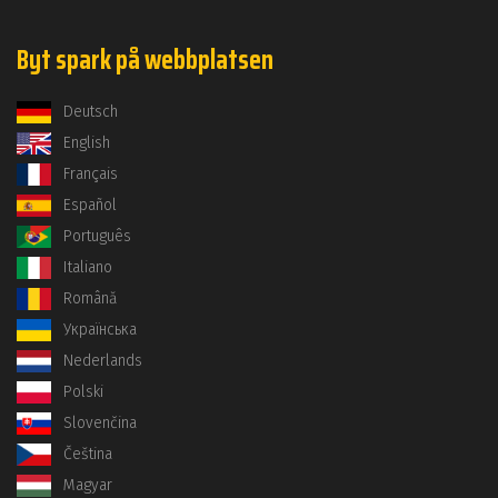
Byt spark på webbplatsen
Deutsch
English
Français
Español
Português
Italiano
Română
Українська
Nederlands
Polski
Slovenčina
Čeština
Magyar