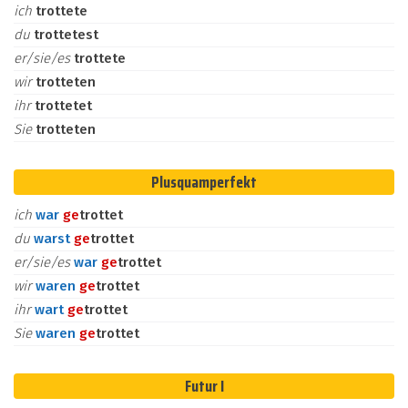
ich
trottete
du
trottetest
er/sie/es
trottete
wir
trotteten
ihr
trottetet
Sie
trotteten
Plusquamperfekt
ich
war
ge
trottet
du
warst
ge
trottet
er/sie/es
war
ge
trottet
wir
waren
ge
trottet
ihr
wart
ge
trottet
Sie
waren
ge
trottet
Futur I