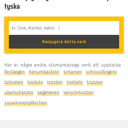
tyska
Här är några andra slumpmässiga verb att upptäcka :
festliegen
herumbasteln
scharren
schlussfolgern
tottreten
trödeln
trösten
trotteln
trutzen
überschätzen
vegetieren
verschmutzen
zusammenpferchen