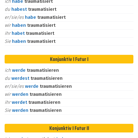
ich
habe
traumatisiert
du
habest
traumatisiert
er/sie/es
habe
traumatisiert
wir
haben
traumatisiert
ihr
habet
traumatisiert
Sie
haben
traumatisiert
Konjunktiv I Futur I
ich
werde
traumatisieren
du
werdest
traumatisieren
er/sie/es
werde
traumatisieren
wir
werden
traumatisieren
ihr
werdet
traumatisieren
Sie
werden
traumatisieren
Konjunktiv I Futur II