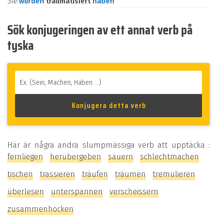
Sie
würden
traumatisiert
haben
Sök konjugeringen av ett annat verb på
tyska
Här är några andra slumpmässiga verb att upptäcka :
fernliegen
herübergeben
säuern
schlechtmachen
tischen
trassieren
träufen
träumen
tremulieren
überlesen
unterspannen
verscheissern
zusammenhocken