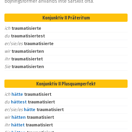
böjningsformer används inte särskilt ofta.
Konjunktiv II Präteritum
ich
traumatisierte
du
traumatisiertest
er/sie/es
traumatisierte
wir
traumatisierten
ihr
traumatisiertet
Sie
traumatisierten
Konjunktiv II Plusquamperfekt
ich
hätte
traumatisiert
du
hättest
traumatisiert
er/sie/es
hätte
traumatisiert
wir
hätten
traumatisiert
ihr
hättet
traumatisiert