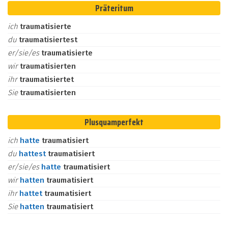
Präteritum
ich
traumatisierte
du
traumatisiertest
er/sie/es
traumatisierte
wir
traumatisierten
ihr
traumatisiertet
Sie
traumatisierten
Plusquamperfekt
ich
hatte
traumatisiert
du
hattest
traumatisiert
er/sie/es
hatte
traumatisiert
wir
hatten
traumatisiert
ihr
hattet
traumatisiert
Sie
hatten
traumatisiert