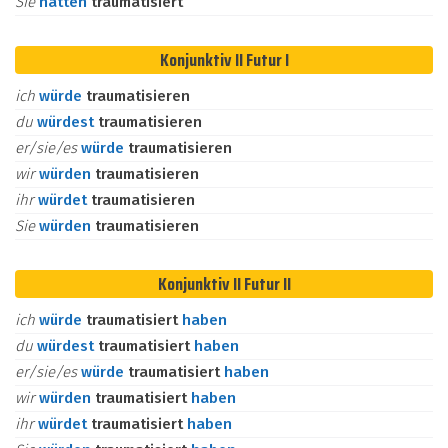
Sie
hätten
traumatisiert
Konjunktiv II Futur I
ich
würde
traumatisieren
du
würdest
traumatisieren
er/sie/es
würde
traumatisieren
wir
würden
traumatisieren
ihr
würdet
traumatisieren
Sie
würden
traumatisieren
Konjunktiv II Futur II
ich
würde
traumatisiert
haben
du
würdest
traumatisiert
haben
er/sie/es
würde
traumatisiert
haben
wir
würden
traumatisiert
haben
ihr
würdet
traumatisiert
haben