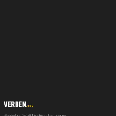
VERBEN
.ORG
Webbplats för att lära tyska konjugering