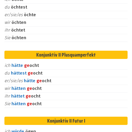
du
öchtest
er/sie/es
öchte
wir
öchten
ihr
öchtet
Sie
öchten
Konjunktiv II Plusquamperfekt
ich
hätte
ge
ocht
du
hättest
ge
ocht
er/sie/es
hätte
ge
ocht
wir
hätten
ge
ocht
ihr
hättet
ge
ocht
Sie
hätten
ge
ocht
Konjunktiv II Futur I
ich
würde
ögen