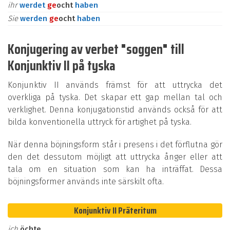
ihr
werdet
ge
ocht
haben
Sie
werden
ge
ocht
haben
Konjugering av verbet "soggen" till
Konjunktiv II på tyska
Konjunktiv II används främst för att uttrycka det
overkliga på tyska. Det skapar ett gap mellan tal och
verklighet. Denna konjugationstid används också för att
bilda konventionella uttryck för artighet på tyska.
När denna böjningsform står i presens i det förflutna gör
den det dessutom möjligt att uttrycka ånger eller att
tala om en situation som kan ha inträffat. Dessa
böjningsformer används inte särskilt ofta.
Konjunktiv II Präteritum
ich
öchte