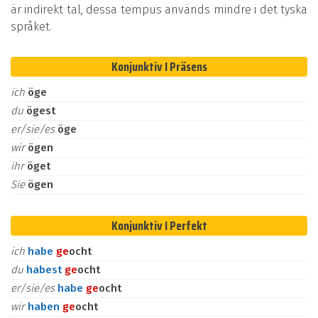
är indirekt tal, dessa tempus används mindre i det tyska
språket.
Konjunktiv I Präsens
ich
öge
du
ögest
er/sie/es
öge
wir
ögen
ihr
öget
Sie
ögen
Konjunktiv I Perfekt
ich
habe
ge
ocht
du
habest
ge
ocht
er/sie/es
habe
ge
ocht
wir
haben
ge
ocht