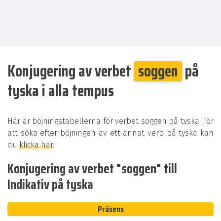
Konjugering av verbet
soggen
på
tyska i alla tempus
Här är böjningstabellerna för verbet soggen på tyska. För
att söka efter böjningen av ett annat verb på tyska kan
du
klicka här
.
Konjugering av verbet "soggen" till
Indikativ på tyska
Präsens