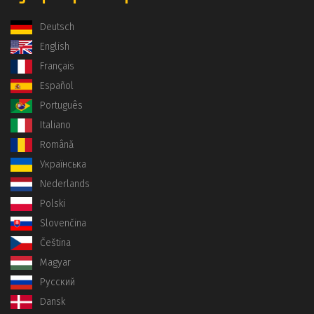
Deutsch
English
Français
Español
Português
Italiano
Română
Українська
Nederlands
Polski
Slovenčina
Čeština
Magyar
Русский
Dansk