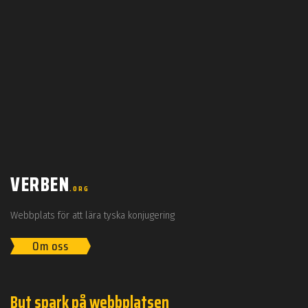
VERBEN
.ORG
Webbplats för att lära tyska konjugering
Om oss
Byt spark på webbplatsen