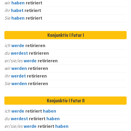
wir
haben
retiriert
ihr
habet
retiriert
Sie
haben
retiriert
Konjunktiv I Futur I
ich
werde
retirieren
du
werdest
retirieren
er/sie/es
werde
retirieren
wir
werden
retirieren
ihr
werdet
retirieren
Sie
werden
retirieren
Konjunktiv I Futur II
ich
werde
retiriert
haben
du
werdest
retiriert
haben
er/sie/es
werde
retiriert
haben