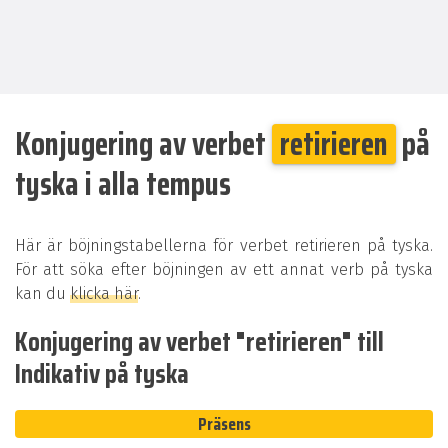
Konjugering av verbet
retirieren
på
tyska i alla tempus
Här är böjningstabellerna för verbet retirieren på tyska.
För att söka efter böjningen av ett annat verb på tyska
kan du
klicka här
.
Konjugering av verbet "retirieren" till
Indikativ på tyska
Präsens