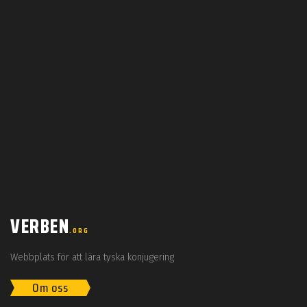
VERBEN
.ORG
Webbplats för att lära tyska konjugering
Om oss