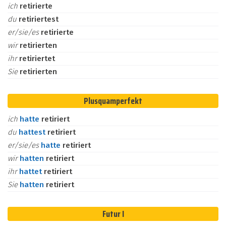
ich
retirierte
du
retiriertest
er/sie/es
retirierte
wir
retirierten
ihr
retiriertet
Sie
retirierten
Plusquamperfekt
ich
hatte
retiriert
du
hattest
retiriert
er/sie/es
hatte
retiriert
wir
hatten
retiriert
ihr
hattet
retiriert
Sie
hatten
retiriert
Futur I