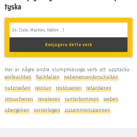
tyska
Här är några andra slumpmässiga verb att upptäcka :
einfeuchten
flachfallen
nebeneinanderschalten
nutznießen
reintun
restituieren
retardieren
retouchieren
revalieren
runterkommen
sieben
übergehen
vorverlegen
zusammenspannen