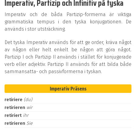
Imperativ, Partizip och Infinitiv på tyska
Imperativ och de båda Partizip-formerna är viktiga
grammatiska tempus i den tyska konjugationen. De
används i stor utsträckning.
Det tyska Imperativ används för att ge order, kräva något
av någon eller helt enkelt be någon att göra något.
Partizip I och Partizip II används i stället för konjugerade
verb eller adjektiv. Partizip II används för att bilda både
sammansatta- och passivformerna i tyskan.
Imperativ Präsens
retiriere
(du)
retirieren
wir
retiriert
ihr
retirieren
Sie