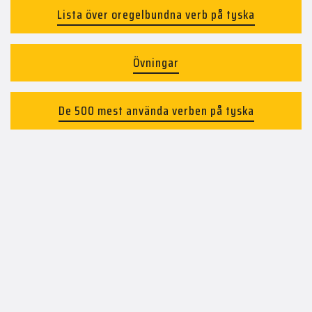
Lista över oregelbundna verb på tyska
Övningar
De 500 mest använda verben på tyska