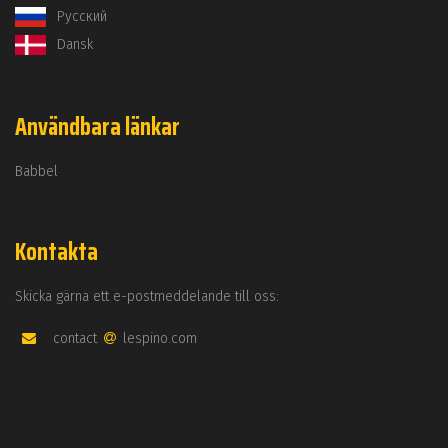
Русский
Dansk
Användbara länkar
Babbel
Kontakta
Skicka gärna ett e-postmeddelande till oss:
contact
lespino.com