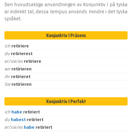
Den huvudsakliga användningen av Konjunktiv I på tyska
är indirekt tal, dessa tempus används mindre i det tyska
språket.
Konjunktiv I Präsens
ich
retiriere
du
retirierest
er/sie/es
retiriere
wir
retirieren
ihr
retirieret
Sie
retirieren
Konjunktiv I Perfekt
ich
habe
retiriert
du
habest
retiriert
er/sie/es
habe
retiriert