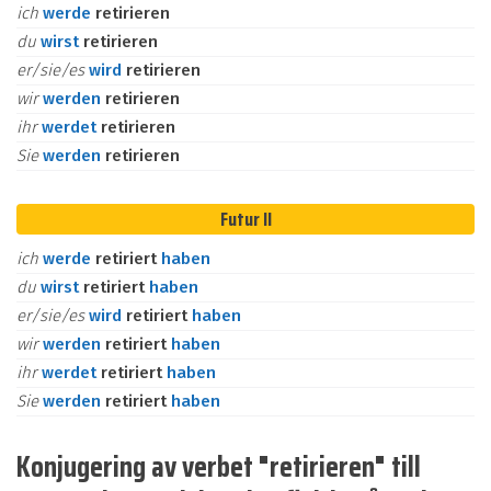
ich
werde
retirieren
du
wirst
retirieren
er/sie/es
wird
retirieren
wir
werden
retirieren
ihr
werdet
retirieren
Sie
werden
retirieren
Futur II
ich
werde
retiriert
haben
du
wirst
retiriert
haben
er/sie/es
wird
retiriert
haben
wir
werden
retiriert
haben
ihr
werdet
retiriert
haben
Sie
werden
retiriert
haben
Konjugering av verbet "retirieren" till