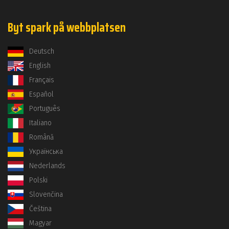
Byt spark på webbplatsen
Deutsch
English
Français
Español
Português
Italiano
Română
Українська
Nederlands
Polski
Slovenčina
Čeština
Magyar