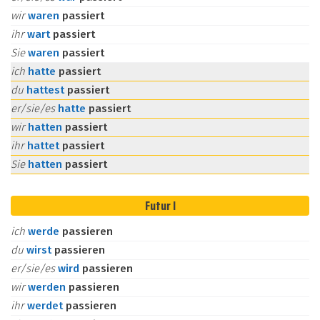
wir
waren
passiert
ihr
wart
passiert
Sie
waren
passiert
ich
hatte
passiert
du
hattest
passiert
er/sie/es
hatte
passiert
wir
hatten
passiert
ihr
hattet
passiert
Sie
hatten
passiert
Futur I
ich
werde
passieren
du
wirst
passieren
er/sie/es
wird
passieren
wir
werden
passieren
ihr
werdet
passieren