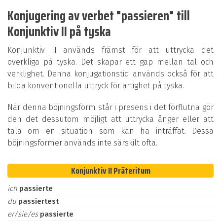
Konjugering av verbet "passieren" till
Konjunktiv II på tyska
Konjunktiv II används främst för att uttrycka det
overkliga på tyska. Det skapar ett gap mellan tal och
verklighet. Denna konjugationstid används också för att
bilda konventionella uttryck för artighet på tyska.
När denna böjningsform står i presens i det förflutna gör
den det dessutom möjligt att uttrycka ånger eller att
tala om en situation som kan ha inträffat. Dessa
böjningsformer används inte särskilt ofta.
Konjunktiv II Präteritum
ich
passierte
du
passiertest
er/sie/es
passierte