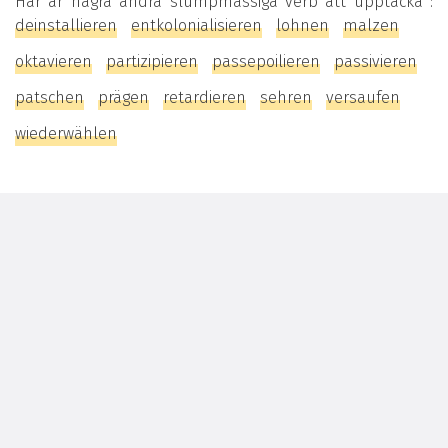
Här är några andra slumpmässiga verb att upptäcka :
deinstallieren
entkolonialisieren
lohnen
malzen
oktavieren
partizipieren
passepoilieren
passivieren
patschen
prägen
retardieren
sehren
versaufen
wiederwählen