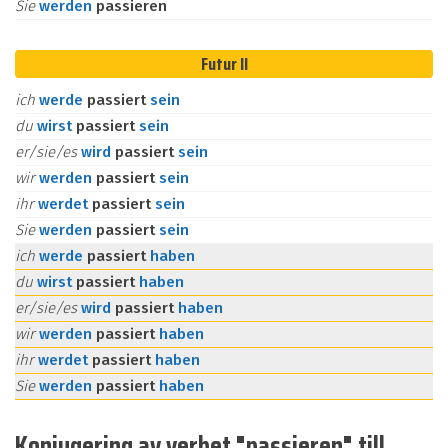
Sie
werden
passieren
Futur II
ich
werde
passiert
sein
du
wirst
passiert
sein
er/sie/es
wird
passiert
sein
wir
werden
passiert
sein
ihr
werdet
passiert
sein
Sie
werden
passiert
sein
ich
werde
passiert
haben
du
wirst
passiert
haben
er/sie/es
wird
passiert
haben
wir
werden
passiert
haben
ihr
werdet
passiert
haben
Sie
werden
passiert
haben
Konjugering av verbet "passieren" till