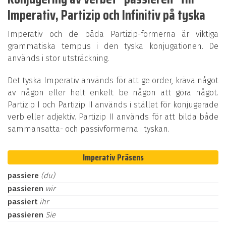
Imperativ, Partizip och Infinitiv på tyska
Imperativ och de båda Partizip-formerna är viktiga
grammatiska tempus i den tyska konjugationen. De
används i stor utsträckning.
Det tyska Imperativ används för att ge order, kräva något
av någon eller helt enkelt be någon att göra något.
Partizip I och Partizip II används i stället för konjugerade
verb eller adjektiv. Partizip II används för att bilda både
sammansatta- och passivformerna i tyskan.
Imperativ Präsens
passiere
(du)
passieren
wir
passiert
ihr
passieren
Sie