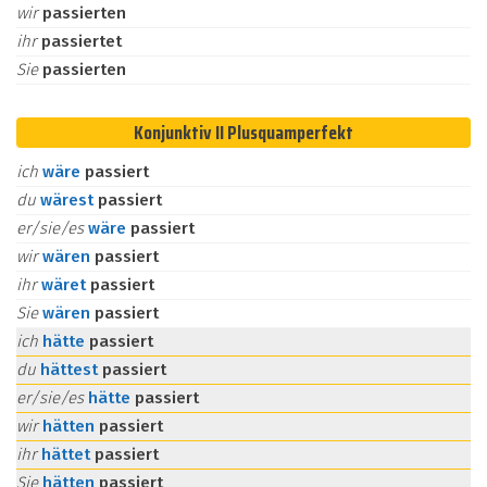
wir
passierten
ihr
passiertet
Sie
passierten
Konjunktiv II Plusquamperfekt
ich
wäre
passiert
du
wärest
passiert
er/sie/es
wäre
passiert
wir
wären
passiert
ihr
wäret
passiert
Sie
wären
passiert
ich
hätte
passiert
du
hättest
passiert
er/sie/es
hätte
passiert
wir
hätten
passiert
ihr
hättet
passiert
Sie
hätten
passiert