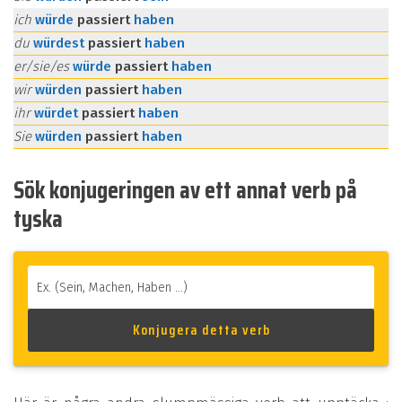
ich
würde
passiert
haben
du
würdest
passiert
haben
er/sie/es
würde
passiert
haben
wir
würden
passiert
haben
ihr
würdet
passiert
haben
Sie
würden
passiert
haben
Sök konjugeringen av ett annat verb på
tyska