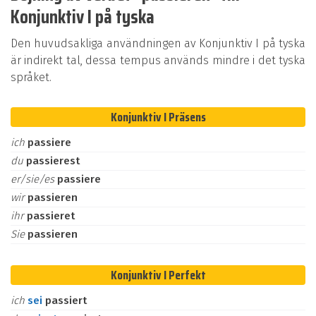
Konjunktiv I på tyska
Den huvudsakliga användningen av Konjunktiv I på tyska
är indirekt tal, dessa tempus används mindre i det tyska
språket.
Konjunktiv I Präsens
ich
passiere
du
passierest
er/sie/es
passiere
wir
passieren
ihr
passieret
Sie
passieren
Konjunktiv I Perfekt
ich
sei
passiert