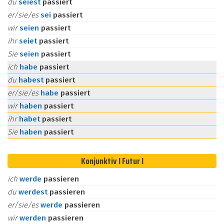
du
seiest
passiert
er/sie/es
sei
passiert
wir
seien
passiert
ihr
seiet
passiert
Sie
seien
passiert
ich
habe
passiert
du
habest
passiert
er/sie/es
habe
passiert
wir
haben
passiert
ihr
habet
passiert
Sie
haben
passiert
Konjunktiv I Futur I
ich
werde
passieren
du
werdest
passieren
er/sie/es
werde
passieren
wir
werden
passieren