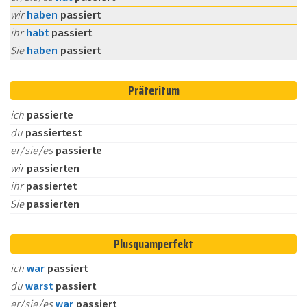
wir
haben
passiert
ihr
habt
passiert
Sie
haben
passiert
Präteritum
ich
passierte
du
passiertest
er/sie/es
passierte
wir
passierten
ihr
passiertet
Sie
passierten
Plusquamperfekt
ich
war
passiert
du
warst
passiert
er/sie/es
war
passiert