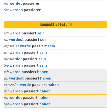
ihr
werdet
passieren
Sie
werden
passieren
Konjunktiv I Futur II
ich
werde
passiert
sein
du
werdest
passiert
sein
er/sie/es
werde
passiert
sein
wir
werden
passiert
sein
ihr
werdet
passiert
sein
Sie
werden
passiert
sein
ich
werde
passiert
haben
du
werdest
passiert
haben
er/sie/es
werde
passiert
haben
wir
werden
passiert
haben
ihr
werdet
passiert
haben
Sie
werden
passiert
haben