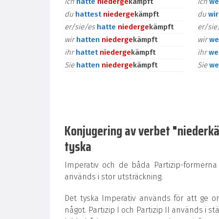
ich
hatte
nieder
ge
kämpft
ich
we
du
hattest
nieder
ge
kämpft
du
wi
er/sie/es
hatte
nieder
ge
kämpft
er/si
wir
hatten
nieder
ge
kämpft
wir
we
ihr
hattet
nieder
ge
kämpft
ihr
we
Sie
hatten
nieder
ge
kämpft
Sie
we
Konjugering av verbet "niederkäm
tyska
Imperativ och de båda Partizip-formerna
används i stor utsträckning.
Det tyska Imperativ används för att ge o
något. Partizip I och Partizip II används i st