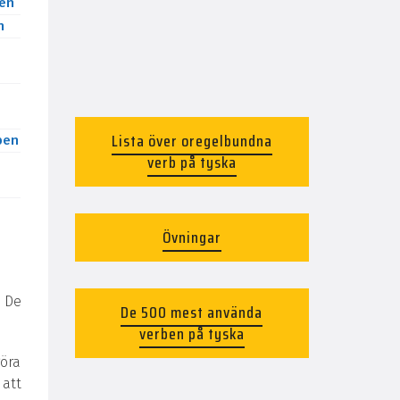
en
n
Lista över oregelbundna
ben
verb på tyska
Övningar
 De
De 500 mest använda
verben på tyska
göra
 att