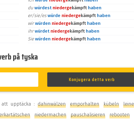
ich
würde
nieder
ge
kämpft
haben
du
würdest
nieder
ge
kämpft
haben
er/sie/es
würde
nieder
ge
kämpft
haben
wir
würden
nieder
ge
kämpft
haben
ihr
würdet
nieder
ge
kämpft
haben
Sie
würden
nieder
ge
kämpft
haben
verb på tyska
 att upptäcka :
dahinwälzen
emporhalten
kübeln
lein
erkartätschen
niedermachen
pauschalisieren
rebooten