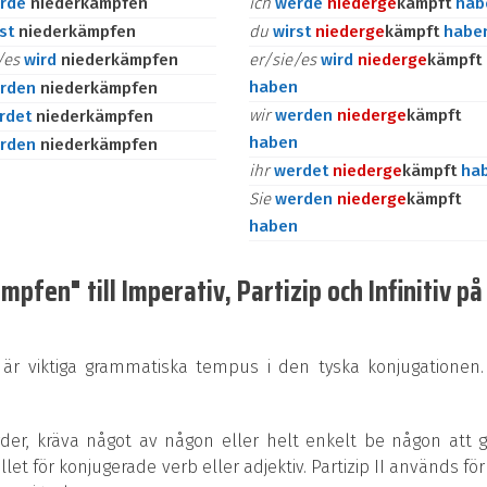
rde
niederkämpfen
ich
werde
nieder
ge
kämpft
hab
rst
niederkämpfen
du
wirst
nieder
ge
kämpft
habe
e/es
wird
niederkämpfen
er/sie/es
wird
nieder
ge
kämpft
haben
rden
niederkämpfen
wir
werden
nieder
ge
kämpft
rdet
niederkämpfen
haben
rden
niederkämpfen
ihr
werdet
nieder
ge
kämpft
ha
Sie
werden
nieder
ge
kämpft
haben
pfen" till Imperativ, Partizip och Infinitiv på
 är viktiga grammatiska tempus i den tyska konjugationen.
rder, kräva något av någon eller helt enkelt be någon att 
ället för konjugerade verb eller adjektiv. Partizip II används för