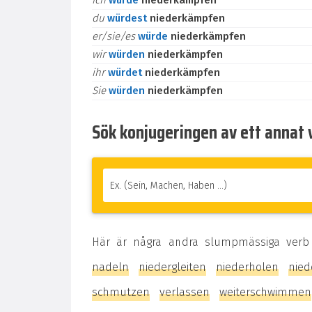
ich
würde
niederkämpfen
du
würdest
niederkämpfen
er/sie/es
würde
niederkämpfen
wir
würden
niederkämpfen
ihr
würdet
niederkämpfen
Sie
würden
niederkämpfen
Sök konjugeringen av ett annat 
Här är några andra slumpmässiga verb
nadeln
niedergleiten
niederholen
nied
schmutzen
verlassen
weiterschwimmen