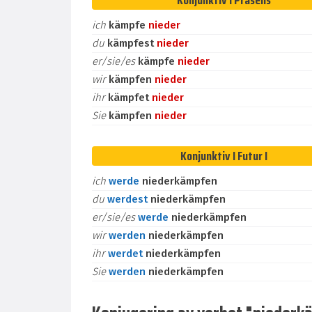
Konjunktiv I Präsens
ich
kämpfe
nieder
du
kämpfest
nieder
er/sie/es
kämpfe
nieder
wir
kämpfen
nieder
ihr
kämpfet
nieder
Sie
kämpfen
nieder
Konjunktiv I Futur I
ich
werde
niederkämpfen
du
werdest
niederkämpfen
er/sie/es
werde
niederkämpfen
wir
werden
niederkämpfen
ihr
werdet
niederkämpfen
Sie
werden
niederkämpfen