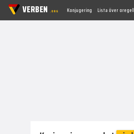
VERBEN
Konjugering
Lista över orege
.ORG