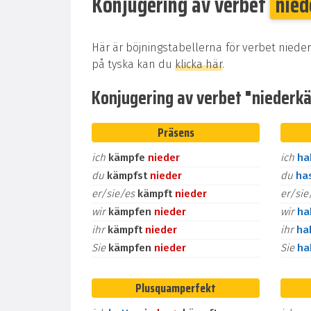
Konjugering av verbet
nie
Här är böjningstabellerna för verbet niede
på tyska kan du
klicka här
.
Konjugering av verbet "niederkäm
Präsens
ich
kämpfe
nieder
ich
h
du
kämpfst
nieder
du
ha
er/sie/es
kämpft
nieder
er/si
wir
kämpfen
nieder
wir
h
ihr
kämpft
nieder
ihr
ha
Sie
kämpfen
nieder
Sie
h
Plusquamperfekt