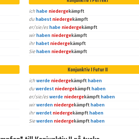
Konjunktiv I Perfekt
ich
habe
nieder
ge
kämpft
du
habest
nieder
ge
kämpft
er/sie/es
habe
nieder
ge
kämpft
wir
haben
nieder
ge
kämpft
ihr
habet
nieder
ge
kämpft
Sie
haben
nieder
ge
kämpft
Konjunktiv I Futur II
ich
werde
nieder
ge
kämpft
haben
du
werdest
nieder
ge
kämpft
haben
er/sie/es
werde
nieder
ge
kämpft
haben
wir
werden
nieder
ge
kämpft
haben
ihr
werdet
nieder
ge
kämpft
haben
Sie
werden
nieder
ge
kämpft
haben