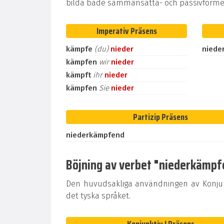
bilda både sammansatta- och passivformer
Imperativ Präsens
kämpfe
(du)
nieder
niede
kämpfen
wir
nieder
kämpft
ihr
nieder
kämpfen
Sie
nieder
Partizip Präsens
niederkämpfend
Böjning av verbet "niederkämpfen
Den huvudsakliga användningen av Konjunk
det tyska språket.