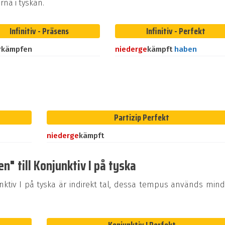
na i tyskan.
Infinitiv - Präsens
Infinitiv - Perfekt
rkämpfen
nieder
ge
kämpft
haben
Partizip Perfekt
nieder
ge
kämpft
" till Konjunktiv I på tyska
tiv I på tyska är indirekt tal, dessa tempus används mind