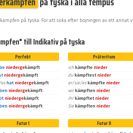
derkämpfen
på tyska i alla tempus
rkämpfen på tyska. För att söka efter böjningen av ett annat 
pfen" till Indikativ på tyska
Perfekt
Präteritum
abe
nieder
ge
kämpft
ich
kämpfte
nieder
st
nieder
ge
kämpft
du
kämpftest
nieder
e/es
hat
nieder
ge
kämpft
er/sie/es
kämpfte
nieder
aben
nieder
ge
kämpft
wir
kämpften
nieder
bt
nieder
ge
kämpft
ihr
kämpftet
nieder
aben
nieder
ge
kämpft
Sie
kämpften
nieder
Futur I
Futur II