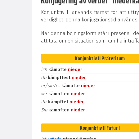
Konjugering av verbet "niederkäm
Konjunktiv II används främst för att uttr
verklighet. Denna konjugationstid används oc
När denna böjningsform står i presens i de
att tala om en situation som kan ha inträff
Konjunktiv II Präteritum
ich
kämpfte
nieder
du
kämpftest
nieder
er/sie/es
kämpfte
nieder
wir
kämpften
nieder
ihr
kämpftet
nieder
Sie
kämpften
nieder
Konjunktiv II Futur I