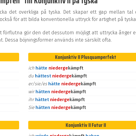
pfen" till Konjunktiv II på tyska
ycka det overkliga på tyska. Det skapar ett gap mellan tal
kså för att bilda konventionella uttryck för artighet på tyska
t förflutna gör den det dessutom möjligt att uttrycka ånger e
at. Dessa böjningsformer används inte särskilt ofta.
Konjunktiv II Plusquamperfekt
ich
hätte
nieder
ge
kämpft
du
hättest
nieder
ge
kämpft
er/sie/es
hätte
nieder
ge
kämpft
wir
hätten
nieder
ge
kämpft
ihr
hättet
nieder
ge
kämpft
Sie
hätten
nieder
ge
kämpft
Konjunktiv II Futur II