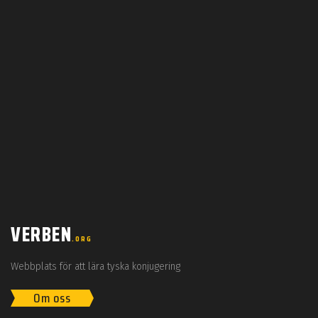
VERBEN
.ORG
Webbplats för att lära tyska konjugering
Om oss