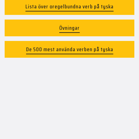
Lista över oregelbundna verb på tyska
Övningar
De 500 mest använda verben på tyska