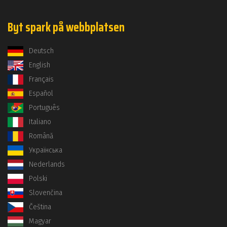
Byt spark på webbplatsen
Deutsch
English
Français
Español
Português
Italiano
Română
Українська
Nederlands
Polski
Slovenčina
Čeština
Magyar