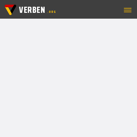
VERBEN
.ORG