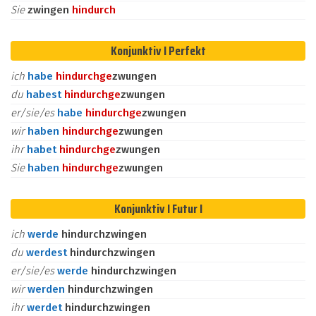
Sie
zwingen
hindurch
Konjunktiv I Perfekt
ich
habe
hindurch
ge
zwungen
du
habest
hindurch
ge
zwungen
er/sie/es
habe
hindurch
ge
zwungen
wir
haben
hindurch
ge
zwungen
ihr
habet
hindurch
ge
zwungen
Sie
haben
hindurch
ge
zwungen
Konjunktiv I Futur I
ich
werde
hindurchzwingen
du
werdest
hindurchzwingen
er/sie/es
werde
hindurchzwingen
wir
werden
hindurchzwingen
ihr
werdet
hindurchzwingen