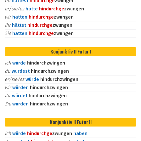
du
hättest
hindurch
ge
zwungen
er/sie/es
hätte
hindurch
ge
zwungen
wir
hätten
hindurch
ge
zwungen
ihr
hättet
hindurch
ge
zwungen
Sie
hätten
hindurch
ge
zwungen
Konjunktiv II Futur I
ich
würde
hindurchzwingen
du
würdest
hindurchzwingen
er/sie/es
würde
hindurchzwingen
wir
würden
hindurchzwingen
ihr
würdet
hindurchzwingen
Sie
würden
hindurchzwingen
Konjunktiv II Futur II
ich
würde
hindurch
ge
zwungen
haben