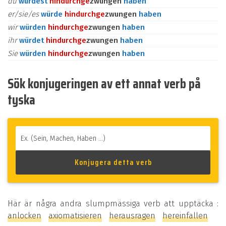
du
würdest
hindurch
ge
zwungen
haben
er/sie/es
würde
hindurch
ge
zwungen
haben
wir
würden
hindurch
ge
zwungen
haben
ihr
würdet
hindurch
ge
zwungen
haben
Sie
würden
hindurch
ge
zwungen
haben
Sök konjugeringen av ett annat verb på
tyska
Här är några andra slumpmässiga verb att upptäcka :
anlocken
axiomatisieren
herausragen
hereinfallen