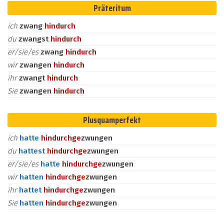
Präteritum
ich
zwang
hindurch
du
zwangst
hindurch
er/sie/es
zwang
hindurch
wir
zwangen
hindurch
ihr
zwangt
hindurch
Sie
zwangen
hindurch
Plusquamperfekt
ich
hatte
hindurch
ge
zwungen
du
hattest
hindurch
ge
zwungen
er/sie/es
hatte
hindurch
ge
zwungen
wir
hatten
hindurch
ge
zwungen
ihr
hattet
hindurch
ge
zwungen
Sie
hatten
hindurch
ge
zwungen