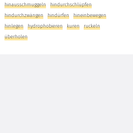
hinausschmuggeln
hindurchschlüpfen
hindurchzwängen
hindürfen
hineinbewegen
hinlegen
hydrophobieren
kuren
ruckeln
überholen