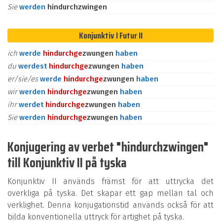
Sie
werden
hindurchzwingen
Konjunktiv I Futur II
ich
werde
hindurch
ge
zwungen
haben
du
werdest
hindurch
ge
zwungen
haben
er/sie/es
werde
hindurch
ge
zwungen
haben
wir
werden
hindurch
ge
zwungen
haben
ihr
werdet
hindurch
ge
zwungen
haben
Sie
werden
hindurch
ge
zwungen
haben
Konjugering av verbet "hindurchzwingen"
till Konjunktiv II på tyska
Konjunktiv II används främst för att uttrycka det
overkliga på tyska. Det skapar ett gap mellan tal och
verklighet. Denna konjugationstid används också för att
bilda konventionella uttryck för artighet på tyska.