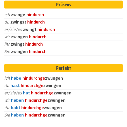
Präsens
ich
zwinge
hindurch
du
zwingst
hindurch
er/sie/es
zwingt
hindurch
wir
zwingen
hindurch
ihr
zwingt
hindurch
Sie
zwingen
hindurch
Perfekt
ich
habe
hindurch
ge
zwungen
du
hast
hindurch
ge
zwungen
er/sie/es
hat
hindurch
ge
zwungen
wir
haben
hindurch
ge
zwungen
ihr
habt
hindurch
ge
zwungen
Sie
haben
hindurch
ge
zwungen