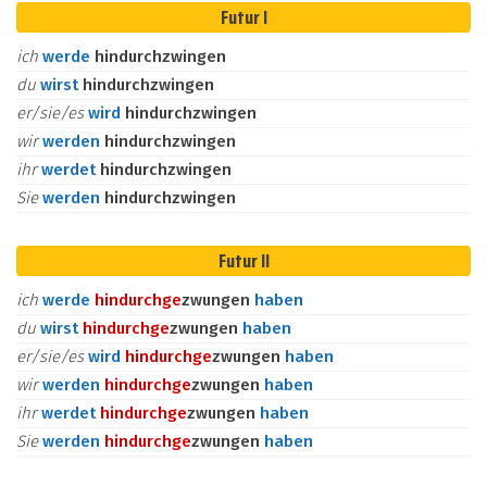
Futur I
ich
werde
hindurchzwingen
du
wirst
hindurchzwingen
er/sie/es
wird
hindurchzwingen
wir
werden
hindurchzwingen
ihr
werdet
hindurchzwingen
Sie
werden
hindurchzwingen
Futur II
ich
werde
hindurch
ge
zwungen
haben
du
wirst
hindurch
ge
zwungen
haben
er/sie/es
wird
hindurch
ge
zwungen
haben
wir
werden
hindurch
ge
zwungen
haben
ihr
werdet
hindurch
ge
zwungen
haben
Sie
werden
hindurch
ge
zwungen
haben