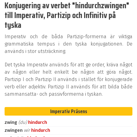
Konjugering av verbet "hindurchzwingen"
till Imperativ, Partizip och Infinitiv på
tyska
Imperativ och de båda Partizip-formerna är viktiga
grammatiska tempus i den tyska konjugationen. De
används i stor utsträckning.
Det tyska Imperativ används för att ge order, kräva något
av någon eller helt enkelt be någon att göra något.
Partizip I och Partizip II används i stället för konjugerade
verb eller adjektiv. Partizip II används för att bilda både
sammansatta- och passivformerna i tyskan.
Imperativ Präsens
zwing
(du)
hindurch
zwingen
wir
hindurch