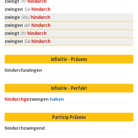
zwingt
ihr
hindurch
zwingen
Sie
hindurch
zwinge
(du)
hindurch
zwingen
wir
hindurch
zwingt
ihr
hindurch
zwingen
Sie
hindurch
Infinitiv - Präsens
hindurchzwingen
Infinitiv - Perfekt
hindurch
ge
zwungen
haben
Partizip Präsens
hindurchzwingend