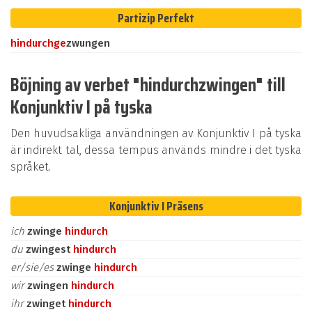
Partizip Perfekt
hindurch
ge
zwungen
Böjning av verbet "hindurchzwingen" till
Konjunktiv I på tyska
Den huvudsakliga användningen av Konjunktiv I på tyska
är indirekt tal, dessa tempus används mindre i det tyska
språket.
Konjunktiv I Präsens
ich
zwinge
hindurch
du
zwingest
hindurch
er/sie/es
zwinge
hindurch
wir
zwingen
hindurch
ihr
zwinget
hindurch