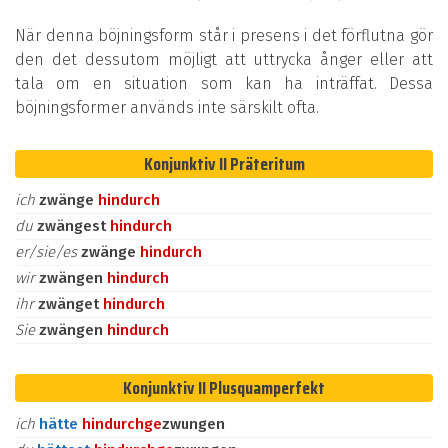
När denna böjningsform står i presens i det förflutna gör
den det dessutom möjligt att uttrycka ånger eller att
tala om en situation som kan ha inträffat. Dessa
böjningsformer används inte särskilt ofta.
Konjunktiv II Präteritum
ich
zwänge
hindurch
du
zwängest
hindurch
er/sie/es
zwänge
hindurch
wir
zwängen
hindurch
ihr
zwänget
hindurch
Sie
zwängen
hindurch
Konjunktiv II Plusquamperfekt
ich
hätte
hindurch
ge
zwungen