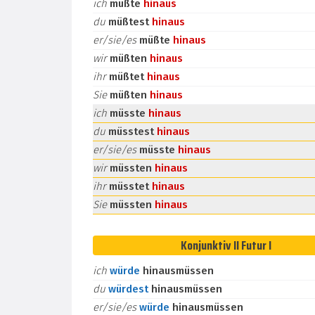
ich
müßte
hinaus
du
müßtest
hinaus
er/sie/es
müßte
hinaus
wir
müßten
hinaus
ihr
müßtet
hinaus
Sie
müßten
hinaus
ich
müsste
hinaus
du
müsstest
hinaus
er/sie/es
müsste
hinaus
wir
müssten
hinaus
ihr
müsstet
hinaus
Sie
müssten
hinaus
Konjunktiv II Futur I
ich
würde
hinausmüssen
du
würdest
hinausmüssen
er/sie/es
würde
hinausmüssen