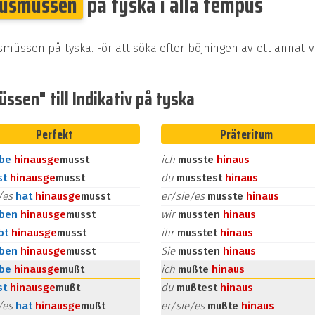
ausmüssen
på tyska i alla tempus
smüssen på tyska. För att söka efter böjningen av ett annat 
ssen" till Indikativ på tyska
Perfekt
Präteritum
abe
hinaus
ge
musst
ich
musste
hinaus
st
hinaus
ge
musst
du
musstest
hinaus
e/es
hat
hinaus
ge
musst
er/sie/es
musste
hinaus
aben
hinaus
ge
musst
wir
mussten
hinaus
bt
hinaus
ge
musst
ihr
musstet
hinaus
aben
hinaus
ge
musst
Sie
mussten
hinaus
abe
hinaus
ge
mußt
ich
mußte
hinaus
st
hinaus
ge
mußt
du
mußtest
hinaus
e/es
hat
hinaus
ge
mußt
er/sie/es
mußte
hinaus