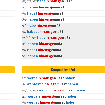
er/sie/es
habe
hinaus
ge
musst
wir
haben
hinaus
ge
musst
ihr
habet
hinaus
ge
musst
Sie
haben
hinaus
ge
musst
ich
habe
hinaus
ge
mußt
du
habest
hinaus
ge
mußt
er/sie/es
habe
hinaus
ge
mußt
wir
haben
hinaus
ge
mußt
ihr
habet
hinaus
ge
mußt
Sie
haben
hinaus
ge
mußt
Konjunktiv I Futur II
ich
werde
hinaus
ge
musst
haben
du
werdest
hinaus
ge
musst
haben
er/sie/es
werde
hinaus
ge
musst
haben
wir
werden
hinaus
ge
musst
haben
ihr
werdet
hinaus
ge
musst
haben