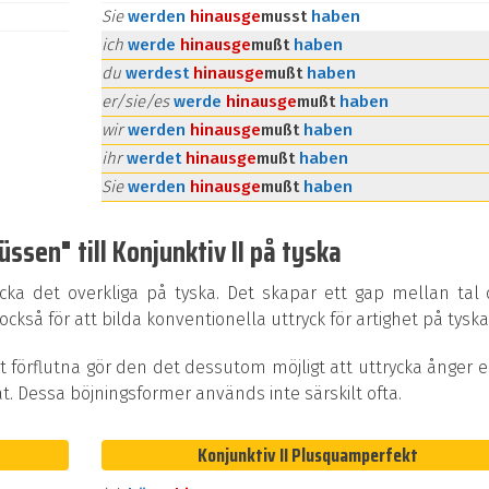
Sie
werden
hinaus
ge
musst
haben
ich
werde
hinaus
ge
mußt
haben
du
werdest
hinaus
ge
mußt
haben
er/sie/es
werde
hinaus
ge
mußt
haben
wir
werden
hinaus
ge
mußt
haben
ihr
werdet
hinaus
ge
mußt
haben
Sie
werden
hinaus
ge
mußt
haben
sen" till Konjunktiv II på tyska
ycka det overkliga på tyska. Det skapar ett gap mellan tal
kså för att bilda konventionella uttryck för artighet på tyska
t förflutna gör den det dessutom möjligt att uttrycka ånger e
at. Dessa böjningsformer används inte särskilt ofta.
Konjunktiv II Plusquamperfekt