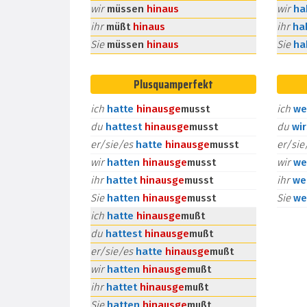
wir
müssen
hinaus
wir
h
ihr
müßt
hinaus
ihr
ha
Sie
müssen
hinaus
Sie
h
Plusquamperfekt
ich
hatte
hinaus
ge
musst
ich
we
du
hattest
hinaus
ge
musst
du
wi
er/sie/es
hatte
hinaus
ge
musst
er/si
wir
hatten
hinaus
ge
musst
wir
we
ihr
hattet
hinaus
ge
musst
ihr
we
Sie
hatten
hinaus
ge
musst
Sie
we
ich
hatte
hinaus
ge
mußt
du
hattest
hinaus
ge
mußt
er/sie/es
hatte
hinaus
ge
mußt
wir
hatten
hinaus
ge
mußt
ihr
hattet
hinaus
ge
mußt
Sie
hatten
hinaus
ge
mußt