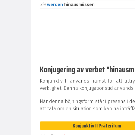
Sie
werden
hinausmüssen
Konjugering av verbet "hinausmüs
Konjunktiv II används främst för att uttr
verklighet. Denna konjugationstid används oc
När denna böjningsform står i presens i de
att tala om en situation som kan ha inträff
Konjunktiv II Präteritum