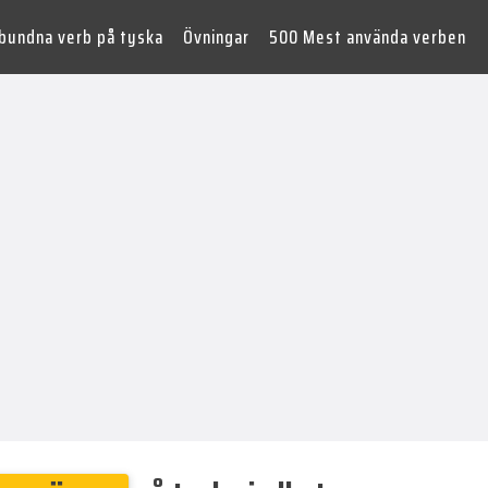
lbundna verb på tyska
Övningar
500 Mest använda verben