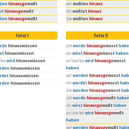
aben
hinaus
ge
mußt
wir
mußten
hinaus
bt
hinaus
ge
mußt
ihr
mußtet
hinaus
aben
hinaus
ge
mußt
Sie
mußten
hinaus
Futur I
Futur II
rde
hinausmüssen
ich
werde
hinaus
ge
musst
habe
rst
hinausmüssen
du
wirst
hinaus
ge
musst
haben
e/es
wird
hinausmüssen
er/sie/es
wird
hinaus
ge
musst
haben
rden
hinausmüssen
wir
werden
hinaus
ge
musst
hab
rdet
hinausmüssen
ihr
werdet
hinaus
ge
musst
hab
rden
hinausmüssen
Sie
werden
hinaus
ge
musst
hab
ich
werde
hinaus
ge
mußt
habe
du
wirst
hinaus
ge
mußt
haben
er/sie/es
wird
hinaus
ge
mußt
haben
wir
werden
hinaus
ge
mußt
hab