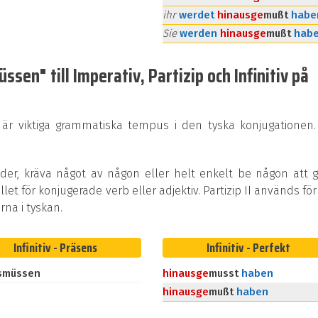
ihr
werdet
hinaus
ge
mußt
habe
Sie
werden
hinaus
ge
mußt
hab
sen" till Imperativ, Partizip och Infinitiv på
 är viktiga grammatiska tempus i den tyska konjugationen.
rder, kräva något av någon eller helt enkelt be någon att 
ället för konjugerade verb eller adjektiv. Partizip II används för
na i tyskan.
Infinitiv - Präsens
Infinitiv - Perfekt
smüssen
hinaus
ge
musst
haben
hinaus
ge
mußt
haben