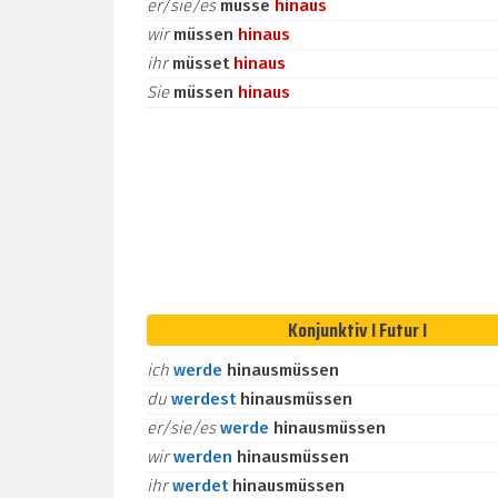
er/sie/es
müsse
hinaus
wir
müssen
hinaus
ihr
müsset
hinaus
Sie
müssen
hinaus
Konjunktiv I Futur I
ich
werde
hinausmüssen
du
werdest
hinausmüssen
er/sie/es
werde
hinausmüssen
wir
werden
hinausmüssen
ihr
werdet
hinausmüssen