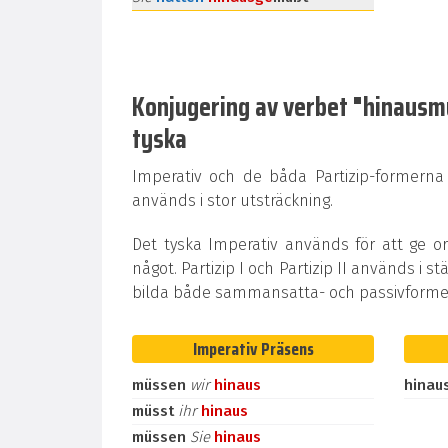
Konjugering av verbet "hinausmüs
tyska
Imperativ och de båda Partizip-formerna
används i stor utsträckning.
Det tyska Imperativ används för att ge o
något. Partizip I och Partizip II används i st
bilda både sammansatta- och passivformer
Imperativ Präsens
müssen
wir
hinaus
hinau
müsst
ihr
hinaus
müssen
Sie
hinaus