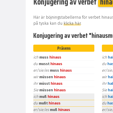
Konjugering av verbet
hin
Här är böjningstabellerna för verbet hinau
på tyska kan du
klicka här
.
Konjugering av verbet "hinausmü
Präsens
ich
muss
hinaus
ich
h
du
musst
hinaus
du
ha
er/sie/es
muss
hinaus
er/si
wir
müssen
hinaus
wir
h
ihr
müsst
hinaus
ihr
ha
Sie
müssen
hinaus
Sie
h
ich
muß
hinaus
ich
h
du
mußt
hinaus
du
ha
er/sie/es
muß
hinaus
er/si