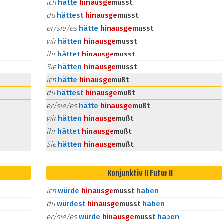
ich
hätte
hinaus
ge
musst
du
hättest
hinaus
ge
musst
er/sie/es
hätte
hinaus
ge
musst
wir
hätten
hinaus
ge
musst
ihr
hättet
hinaus
ge
musst
Sie
hätten
hinaus
ge
musst
ich
hätte
hinaus
ge
mußt
du
hättest
hinaus
ge
mußt
er/sie/es
hätte
hinaus
ge
mußt
wir
hätten
hinaus
ge
mußt
ihr
hättet
hinaus
ge
mußt
Sie
hätten
hinaus
ge
mußt
Konjunktiv II Futur II
ich
würde
hinaus
ge
musst
haben
du
würdest
hinaus
ge
musst
haben
er/sie/es
würde
hinaus
ge
musst
haben