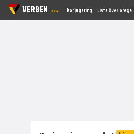
VERBEN
Konjugering
Lista över orege
.ORG