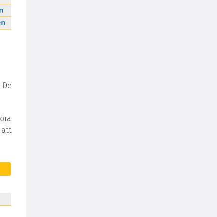
n
en
 De
göra
 att