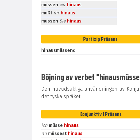
müssen
wir
hinaus
müßt
ihr
hinaus
müssen
Sie
hinaus
Partizip Präsens
hinausmüssend
Böjning av verbet "hinausmüssen"
Den huvudsakliga användningen av Konjunk
det tyska språket.
Konjunktiv I Präsens
ich
müsse
hinaus
du
müssest
hinaus