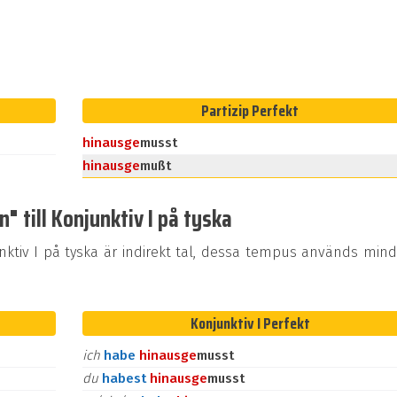
Partizip Perfekt
hinaus
ge
musst
hinaus
ge
mußt
 till Konjunktiv I på tyska
tiv I på tyska är indirekt tal, dessa tempus används mind
Konjunktiv I Perfekt
ich
habe
hinaus
ge
musst
du
habest
hinaus
ge
musst