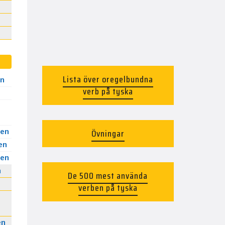
Lista över oregelbundna
n
verb på tyska
Övningar
en
en
en
n
De 500 mest använda
verben på tyska
en