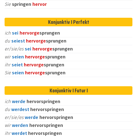
Sie
springen
hervor
Konjunktiv I Perfekt
ich
sei
hervor
ge
sprungen
du
seiest
hervor
ge
sprungen
er/sie/es
sei
hervor
ge
sprungen
wir
seien
hervor
ge
sprungen
ihr
seiet
hervor
ge
sprungen
Sie
seien
hervor
ge
sprungen
Konjunktiv I Futur I
ich
werde
hervorspringen
du
werdest
hervorspringen
er/sie/es
werde
hervorspringen
wir
werden
hervorspringen
ihr
werdet
hervorspringen