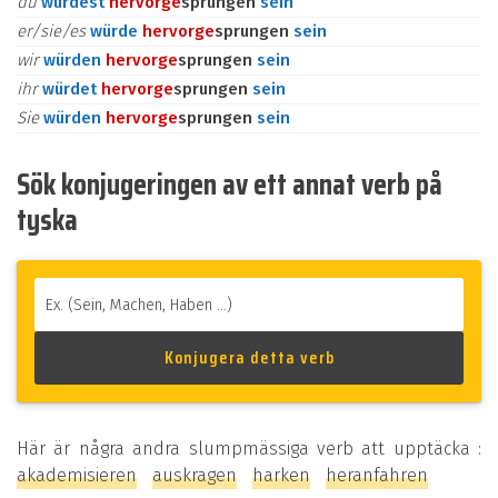
du
würdest
hervor
ge
sprungen
sein
er/sie/es
würde
hervor
ge
sprungen
sein
wir
würden
hervor
ge
sprungen
sein
ihr
würdet
hervor
ge
sprungen
sein
Sie
würden
hervor
ge
sprungen
sein
Sök konjugeringen av ett annat verb på
tyska
Här är några andra slumpmässiga verb att upptäcka :
akademisieren
auskragen
harken
heranfahren