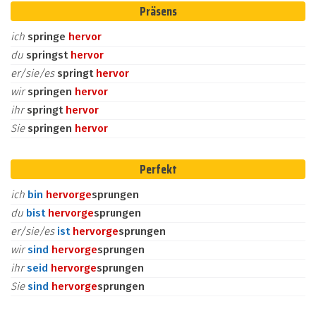
Präsens
ich
springe
hervor
du
springst
hervor
er/sie/es
springt
hervor
wir
springen
hervor
ihr
springt
hervor
Sie
springen
hervor
Perfekt
ich
bin
hervor
ge
sprungen
du
bist
hervor
ge
sprungen
er/sie/es
ist
hervor
ge
sprungen
wir
sind
hervor
ge
sprungen
ihr
seid
hervor
ge
sprungen
Sie
sind
hervor
ge
sprungen