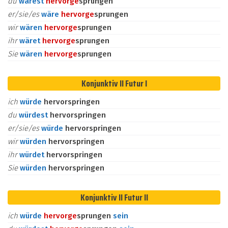
du
wärest
hervor
ge
sprungen
er/sie/es
wäre
hervor
ge
sprungen
wir
wären
hervor
ge
sprungen
ihr
wäret
hervor
ge
sprungen
Sie
wären
hervor
ge
sprungen
Konjunktiv II Futur I
ich
würde
hervorspringen
du
würdest
hervorspringen
er/sie/es
würde
hervorspringen
wir
würden
hervorspringen
ihr
würdet
hervorspringen
Sie
würden
hervorspringen
Konjunktiv II Futur II
ich
würde
hervor
ge
sprungen
sein