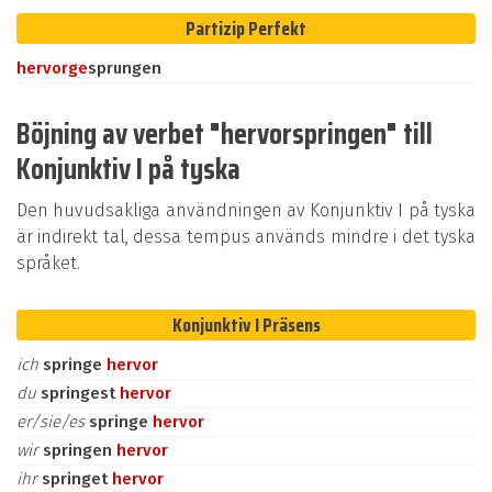
Partizip Perfekt
hervor
ge
sprungen
Böjning av verbet "hervorspringen" till
Konjunktiv I på tyska
Den huvudsakliga användningen av Konjunktiv I på tyska
är indirekt tal, dessa tempus används mindre i det tyska
språket.
Konjunktiv I Präsens
ich
springe
hervor
du
springest
hervor
er/sie/es
springe
hervor
wir
springen
hervor
ihr
springet
hervor