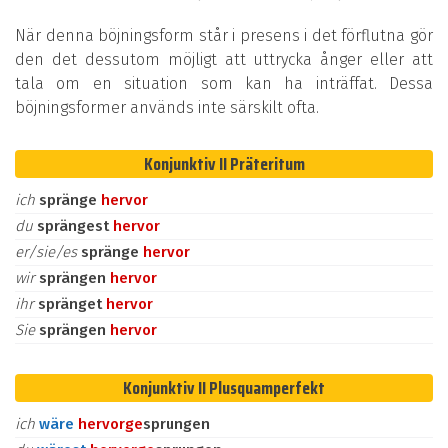
När denna böjningsform står i presens i det förflutna gör
den det dessutom möjligt att uttrycka ånger eller att
tala om en situation som kan ha inträffat. Dessa
böjningsformer används inte särskilt ofta.
Konjunktiv II Präteritum
ich
spränge
hervor
du
sprängest
hervor
er/sie/es
spränge
hervor
wir
sprängen
hervor
ihr
spränget
hervor
Sie
sprängen
hervor
Konjunktiv II Plusquamperfekt
ich
wäre
hervor
ge
sprungen