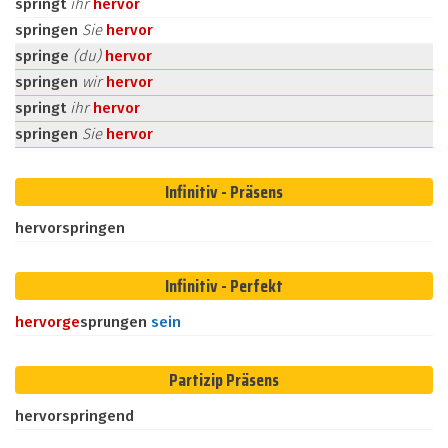
springt
ihr
hervor
springen
Sie
hervor
springe
(du)
hervor
springen
wir
hervor
springt
ihr
hervor
springen
Sie
hervor
Infinitiv - Präsens
hervorspringen
Infinitiv - Perfekt
hervor
ge
sprungen
sein
Partizip Präsens
hervorspringend