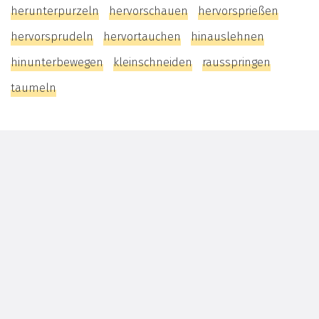
herunterpurzeln
hervorschauen
hervorsprießen
hervorsprudeln
hervortauchen
hinauslehnen
hinunterbewegen
kleinschneiden
rausspringen
taumeln