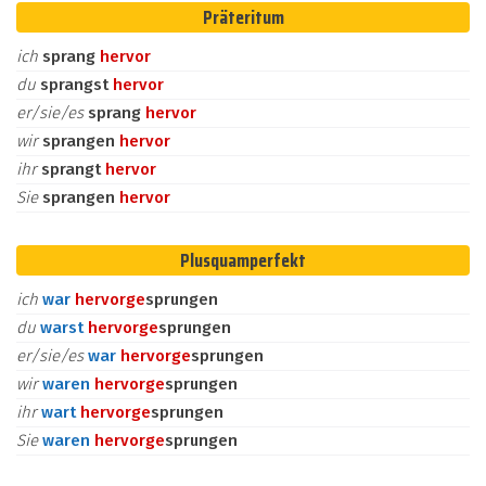
Präteritum
ich
sprang
hervor
du
sprangst
hervor
er/sie/es
sprang
hervor
wir
sprangen
hervor
ihr
sprangt
hervor
Sie
sprangen
hervor
Plusquamperfekt
ich
war
hervor
ge
sprungen
du
warst
hervor
ge
sprungen
er/sie/es
war
hervor
ge
sprungen
wir
waren
hervor
ge
sprungen
ihr
wart
hervor
ge
sprungen
Sie
waren
hervor
ge
sprungen