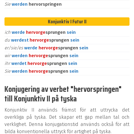
Sie
werden
hervorspringen
Konjunktiv I Futur II
ich
werde
hervor
ge
sprungen
sein
du
werdest
hervor
ge
sprungen
sein
er/sie/es
werde
hervor
ge
sprungen
sein
wir
werden
hervor
ge
sprungen
sein
ihr
werdet
hervor
ge
sprungen
sein
Sie
werden
hervor
ge
sprungen
sein
Konjugering av verbet "hervorspringen"
till Konjunktiv II på tyska
Konjunktiv II används främst för att uttrycka det
overkliga på tyska. Det skapar ett gap mellan tal och
verklighet. Denna konjugationstid används också för att
bilda konventionella uttryck för artighet på tyska.