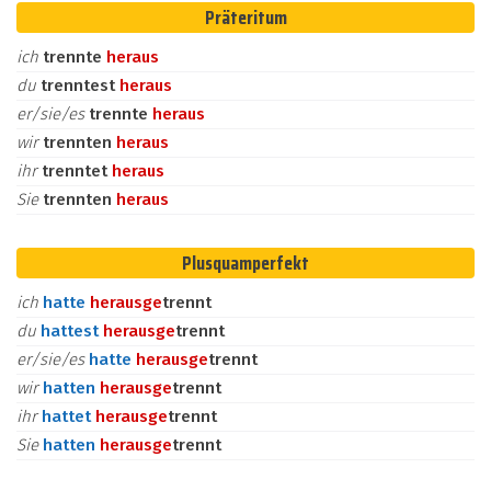
Präteritum
ich
trennte
heraus
du
trenntest
heraus
er/sie/es
trennte
heraus
wir
trennten
heraus
ihr
trenntet
heraus
Sie
trennten
heraus
Plusquamperfekt
ich
hatte
heraus
ge
trennt
du
hattest
heraus
ge
trennt
er/sie/es
hatte
heraus
ge
trennt
wir
hatten
heraus
ge
trennt
ihr
hattet
heraus
ge
trennt
Sie
hatten
heraus
ge
trennt