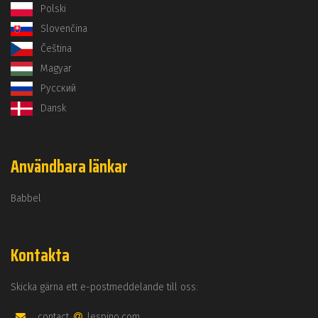
Polski
Slovenčina
Čeština
Magyar
Русский
Dansk
Användbara länkar
Babbel
Kontakta
Skicka gärna ett e-postmeddelande till oss:
contact
lespino.com