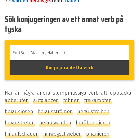
Sie
würden
heraus
ge
trennt
haben
Sök konjugeringen av ett annat verb på
tyska
Här är några andra slumpmässiga verb att upptäcka :
abberufen
aufglänzen
föhnen
freikämpfen
herauslösen
herausströmen
heraustreiben
heraustreten
herauswinden
herüberblicken
hinaufschauen
hinwegschweben
onanieren