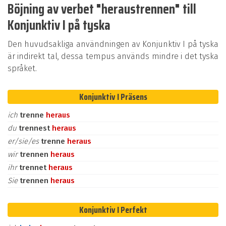
Böjning av verbet "heraustrennen" till
Konjunktiv I på tyska
Den huvudsakliga användningen av Konjunktiv I på tyska
är indirekt tal, dessa tempus används mindre i det tyska
språket.
Konjunktiv I Präsens
ich
trenne
heraus
du
trennest
heraus
er/sie/es
trenne
heraus
wir
trennen
heraus
ihr
trennet
heraus
Sie
trennen
heraus
Konjunktiv I Perfekt