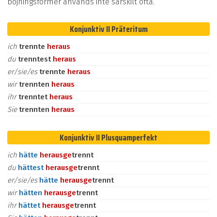
böjningsformer används inte särskilt ofta.
Konjunktiv II Präteritum
ich
trennte
heraus
du
trenntest
heraus
er/sie/es
trennte
heraus
wir
trennten
heraus
ihr
trenntet
heraus
Sie
trennten
heraus
Konjunktiv II Plusquamperfekt
ich
hätte
heraus
ge
trennt
du
hättest
heraus
ge
trennt
er/sie/es
hätte
heraus
ge
trennt
wir
hätten
heraus
ge
trennt
ihr
hättet
heraus
ge
trennt