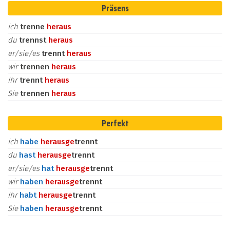
Präsens
ich
trenne
heraus
du
trennst
heraus
er/sie/es
trennt
heraus
wir
trennen
heraus
ihr
trennt
heraus
Sie
trennen
heraus
Perfekt
ich
habe
heraus
ge
trennt
du
hast
heraus
ge
trennt
er/sie/es
hat
heraus
ge
trennt
wir
haben
heraus
ge
trennt
ihr
habt
heraus
ge
trennt
Sie
haben
heraus
ge
trennt