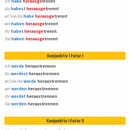
ich
habe
heraus
ge
trennt
du
habest
heraus
ge
trennt
er/sie/es
habe
heraus
ge
trennt
wir
haben
heraus
ge
trennt
ihr
habet
heraus
ge
trennt
Sie
haben
heraus
ge
trennt
Konjunktiv I Futur I
ich
werde
heraustrennen
du
werdest
heraustrennen
er/sie/es
werde
heraustrennen
wir
werden
heraustrennen
ihr
werdet
heraustrennen
Sie
werden
heraustrennen
Konjunktiv I Futur II