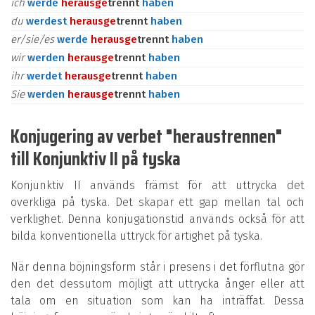
ich
werde
heraus
ge
trennt
haben
du
werdest
heraus
ge
trennt
haben
er/sie/es
werde
heraus
ge
trennt
haben
wir
werden
heraus
ge
trennt
haben
ihr
werdet
heraus
ge
trennt
haben
Sie
werden
heraus
ge
trennt
haben
Konjugering av verbet "heraustrennen"
till Konjunktiv II på tyska
Konjunktiv II används främst för att uttrycka det
overkliga på tyska. Det skapar ett gap mellan tal och
verklighet. Denna konjugationstid används också för att
bilda konventionella uttryck för artighet på tyska.
När denna böjningsform står i presens i det förflutna gör
den det dessutom möjligt att uttrycka ånger eller att
tala om en situation som kan ha inträffat. Dessa