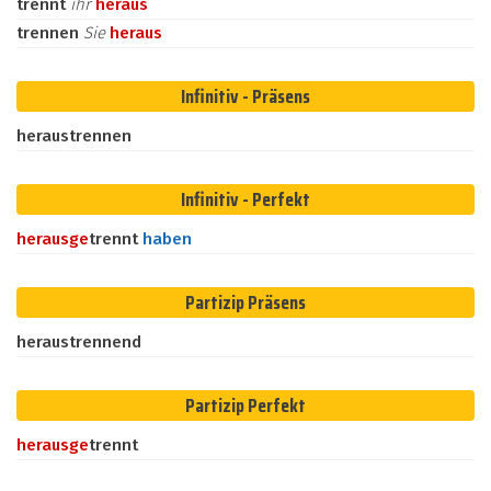
trennt
ihr
heraus
trennen
Sie
heraus
Infinitiv - Präsens
heraustrennen
Infinitiv - Perfekt
heraus
ge
trennt
haben
Partizip Präsens
heraustrennend
Partizip Perfekt
heraus
ge
trennt