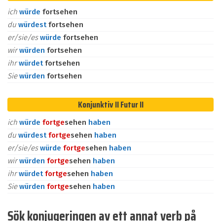
ich
würde
fortsehen
du
würdest
fortsehen
er/sie/es
würde
fortsehen
wir
würden
fortsehen
ihr
würdet
fortsehen
Sie
würden
fortsehen
Konjunktiv II Futur II
ich
würde
fort
ge
sehen
haben
du
würdest
fort
ge
sehen
haben
er/sie/es
würde
fort
ge
sehen
haben
wir
würden
fort
ge
sehen
haben
ihr
würdet
fort
ge
sehen
haben
Sie
würden
fort
ge
sehen
haben
Sök konjugeringen av ett annat verb på