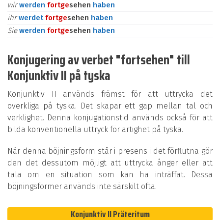
wir
werden
fort
ge
sehen
haben
ihr
werdet
fort
ge
sehen
haben
Sie
werden
fort
ge
sehen
haben
Konjugering av verbet "fortsehen" till
Konjunktiv II på tyska
Konjunktiv II används främst för att uttrycka det
overkliga på tyska. Det skapar ett gap mellan tal och
verklighet. Denna konjugationstid används också för att
bilda konventionella uttryck för artighet på tyska.
När denna böjningsform står i presens i det förflutna gör
den det dessutom möjligt att uttrycka ånger eller att
tala om en situation som kan ha inträffat. Dessa
böjningsformer används inte särskilt ofta.
Konjunktiv II Präteritum