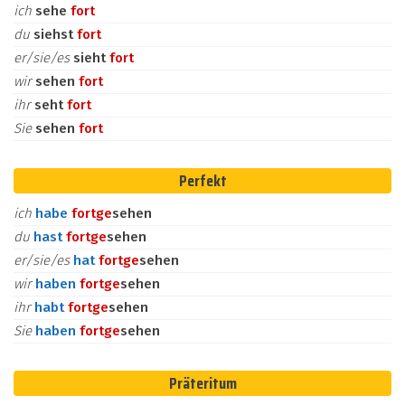
ich
sehe
fort
du
siehst
fort
er/sie/es
sieht
fort
wir
sehen
fort
ihr
seht
fort
Sie
sehen
fort
Perfekt
ich
habe
fort
ge
sehen
du
hast
fort
ge
sehen
er/sie/es
hat
fort
ge
sehen
wir
haben
fort
ge
sehen
ihr
habt
fort
ge
sehen
Sie
haben
fort
ge
sehen
Präteritum