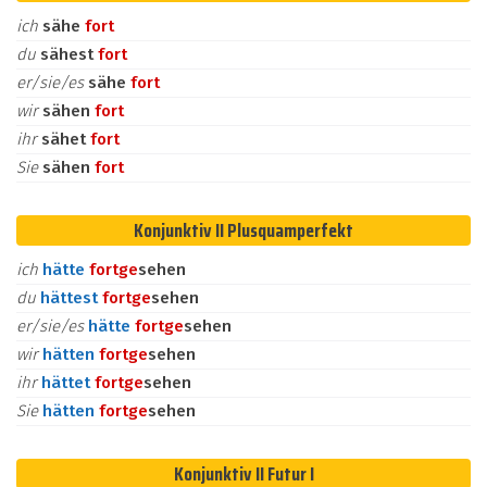
ich
sähe
fort
du
sähest
fort
er/sie/es
sähe
fort
wir
sähen
fort
ihr
sähet
fort
Sie
sähen
fort
Konjunktiv II Plusquamperfekt
ich
hätte
fort
ge
sehen
du
hättest
fort
ge
sehen
er/sie/es
hätte
fort
ge
sehen
wir
hätten
fort
ge
sehen
ihr
hättet
fort
ge
sehen
Sie
hätten
fort
ge
sehen
Konjunktiv II Futur I