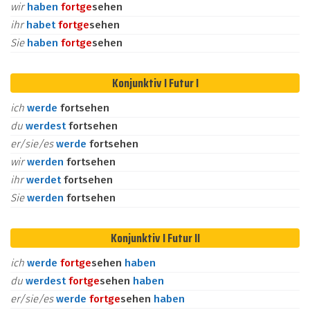
wir
haben
fort
ge
sehen
ihr
habet
fort
ge
sehen
Sie
haben
fort
ge
sehen
Konjunktiv I Futur I
ich
werde
fortsehen
du
werdest
fortsehen
er/sie/es
werde
fortsehen
wir
werden
fortsehen
ihr
werdet
fortsehen
Sie
werden
fortsehen
Konjunktiv I Futur II
ich
werde
fort
ge
sehen
haben
du
werdest
fort
ge
sehen
haben
er/sie/es
werde
fort
ge
sehen
haben