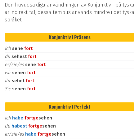
Den huvudsakliga användningen av Konjunktiv I på tyska
är indirekt tal, dessa tempus används mindre i det tyska
språket.
Konjunktiv I Präsens
ich
sehe
fort
du
sehest
fort
er/sie/es
sehe
fort
wir
sehen
fort
ihr
sehet
fort
Sie
sehen
fort
Konjunktiv I Perfekt
ich
habe
fort
ge
sehen
du
habest
fort
ge
sehen
er/sie/es
habe
fort
ge
sehen