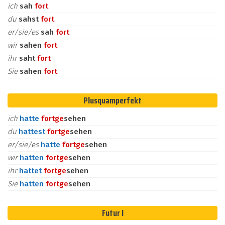
ich
sah
fort
du
sahst
fort
er/sie/es
sah
fort
wir
sahen
fort
ihr
saht
fort
Sie
sahen
fort
Plusquamperfekt
ich
hatte
fort
ge
sehen
du
hattest
fort
ge
sehen
er/sie/es
hatte
fort
ge
sehen
wir
hatten
fort
ge
sehen
ihr
hattet
fort
ge
sehen
Sie
hatten
fort
ge
sehen
Futur I