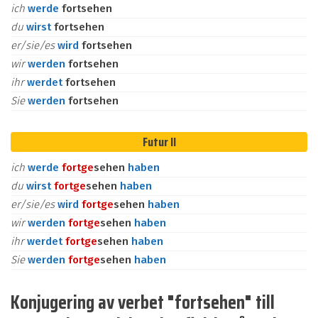
ich
werde
fortsehen
du
wirst
fortsehen
er/sie/es
wird
fortsehen
wir
werden
fortsehen
ihr
werdet
fortsehen
Sie
werden
fortsehen
Futur II
ich
werde
fort
ge
sehen
haben
du
wirst
fort
ge
sehen
haben
er/sie/es
wird
fort
ge
sehen
haben
wir
werden
fort
ge
sehen
haben
ihr
werdet
fort
ge
sehen
haben
Sie
werden
fort
ge
sehen
haben
Konjugering av verbet "fortsehen" till