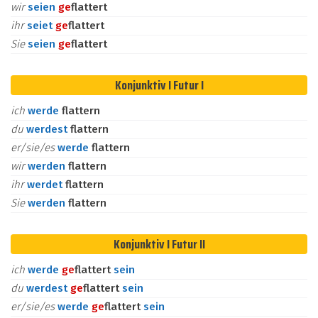
wir
seien
ge
flattert
ihr
seiet
ge
flattert
Sie
seien
ge
flattert
Konjunktiv I Futur I
ich
werde
flattern
du
werdest
flattern
er/sie/es
werde
flattern
wir
werden
flattern
ihr
werdet
flattern
Sie
werden
flattern
Konjunktiv I Futur II
ich
werde
ge
flattert
sein
du
werdest
ge
flattert
sein
er/sie/es
werde
ge
flattert
sein