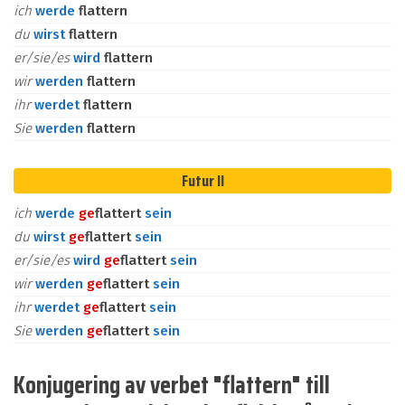
ich
werde
flattern
du
wirst
flattern
er/sie/es
wird
flattern
wir
werden
flattern
ihr
werdet
flattern
Sie
werden
flattern
Futur II
ich
werde
ge
flattert
sein
du
wirst
ge
flattert
sein
er/sie/es
wird
ge
flattert
sein
wir
werden
ge
flattert
sein
ihr
werdet
ge
flattert
sein
Sie
werden
ge
flattert
sein
Konjugering av verbet "flattern" till