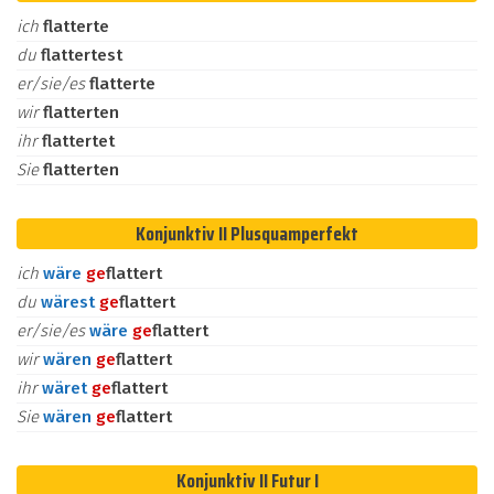
ich
flatterte
du
flattertest
er/sie/es
flatterte
wir
flatterten
ihr
flattertet
Sie
flatterten
Konjunktiv II Plusquamperfekt
ich
wäre
ge
flattert
du
wärest
ge
flattert
er/sie/es
wäre
ge
flattert
wir
wären
ge
flattert
ihr
wäret
ge
flattert
Sie
wären
ge
flattert
Konjunktiv II Futur I