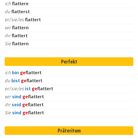
ich
flattere
du
flatterst
er/sie/es
flattert
wir
flattern
ihr
flattert
Sie
flattern
Perfekt
ich
bin
ge
flattert
du
bist
ge
flattert
er/sie/es
ist
ge
flattert
wir
sind
ge
flattert
ihr
seid
ge
flattert
Sie
sind
ge
flattert
Präteritum