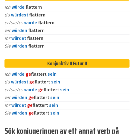
ich
würde
flattern
du
würdest
flattern
er/sie/es
würde
flattern
wir
würden
flattern
ihr
würdet
flattern
Sie
würden
flattern
Konjunktiv II Futur II
ich
würde
ge
flattert
sein
du
würdest
ge
flattert
sein
er/sie/es
würde
ge
flattert
sein
wir
würden
ge
flattert
sein
ihr
würdet
ge
flattert
sein
Sie
würden
ge
flattert
sein
Sök konjugeringen av ett annat verb på