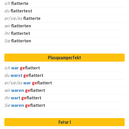
ich
flatterte
du
flattertest
er/sie/es
flatterte
wir
flatterten
ihr
flattertet
Sie
flatterten
Plusquamperfekt
ich
war
ge
flattert
du
warst
ge
flattert
er/sie/es
war
ge
flattert
wir
waren
ge
flattert
ihr
wart
ge
flattert
Sie
waren
ge
flattert
Futur I