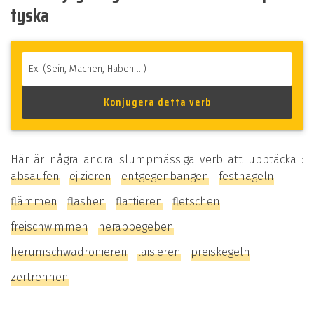
tyska
Här är några andra slumpmässiga verb att upptäcka :
absaufen
ejizieren
entgegenbangen
festnageln
flämmen
flashen
flattieren
fletschen
freischwimmen
herabbegeben
herumschwadronieren
laisieren
preiskegeln
zertrennen