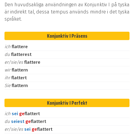
Den huvudsakliga användningen av Konjunktiv I på tyska
är indirekt tal, dessa tempus används mindre i det tyska
språket.
Konjunktiv I Präsens
ich
flattere
du
flatterest
er/sie/es
flattere
wir
flattern
ihr
flattert
Sie
flattern
Konjunktiv I Perfekt
ich
sei
ge
flattert
du
seiest
ge
flattert
er/sie/es
sei
ge
flattert