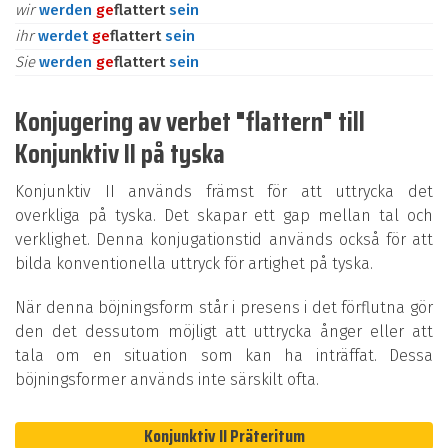
wir
werden
ge
flattert
sein
ihr
werdet
ge
flattert
sein
Sie
werden
ge
flattert
sein
Konjugering av verbet "flattern" till
Konjunktiv II på tyska
Konjunktiv II används främst för att uttrycka det
overkliga på tyska. Det skapar ett gap mellan tal och
verklighet. Denna konjugationstid används också för att
bilda konventionella uttryck för artighet på tyska.
När denna böjningsform står i presens i det förflutna gör
den det dessutom möjligt att uttrycka ånger eller att
tala om en situation som kan ha inträffat. Dessa
böjningsformer används inte särskilt ofta.
Konjunktiv II Präteritum