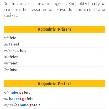
Den huvudsakliga användningen av Konjunktiv I på tyska
är indirekt tal, dessa tempus används mindre i det tyska
språket.
Konjunktiv I Präsens
ich
feie
du
feiest
er/sie/es
feie
wir
feien
ihr
feiet
Sie
feien
Konjunktiv I Perfekt
ich
habe
ge
feit
du
habest
ge
feit
er/sie/es
habe
ge
feit