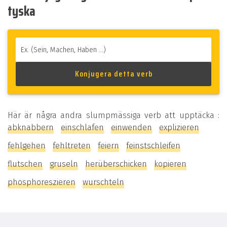
tyska
Här är några andra slumpmässiga verb att upptäcka :
abknabbern
einschlafen
einwenden
explizieren
fehlgehen
fehltreten
feiern
feinstschleifen
flutschen
gruseln
herüberschicken
kopieren
phosphoreszieren
wurschteln