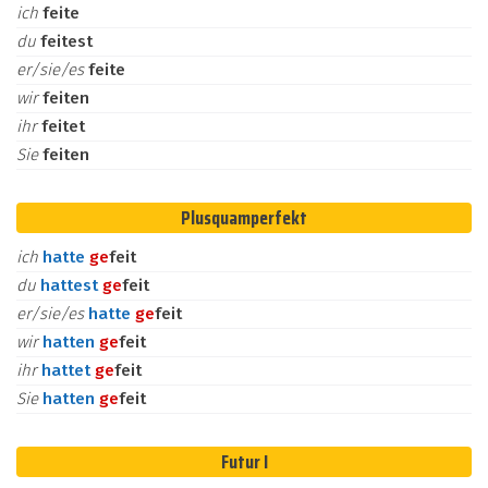
ich
feite
du
feitest
er/sie/es
feite
wir
feiten
ihr
feitet
Sie
feiten
Plusquamperfekt
ich
hatte
ge
feit
du
hattest
ge
feit
er/sie/es
hatte
ge
feit
wir
hatten
ge
feit
ihr
hattet
ge
feit
Sie
hatten
ge
feit
Futur I