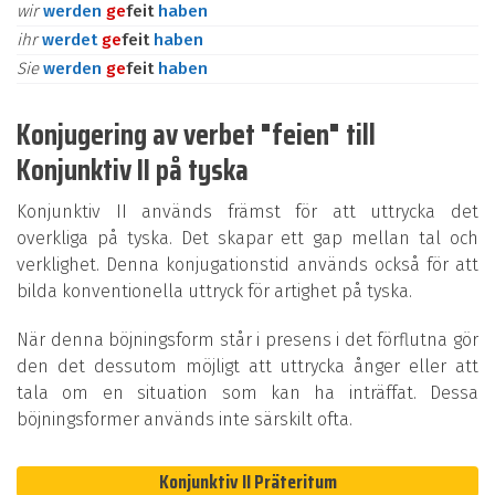
wir
werden
ge
feit
haben
ihr
werdet
ge
feit
haben
Sie
werden
ge
feit
haben
Konjugering av verbet "feien" till
Konjunktiv II på tyska
Konjunktiv II används främst för att uttrycka det
overkliga på tyska. Det skapar ett gap mellan tal och
verklighet. Denna konjugationstid används också för att
bilda konventionella uttryck för artighet på tyska.
När denna böjningsform står i presens i det förflutna gör
den det dessutom möjligt att uttrycka ånger eller att
tala om en situation som kan ha inträffat. Dessa
böjningsformer används inte särskilt ofta.
Konjunktiv II Präteritum