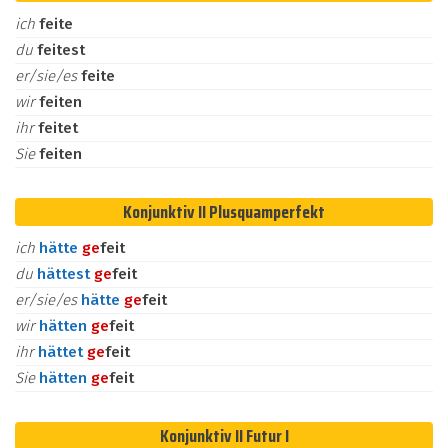
ich
feite
du
feitest
er/sie/es
feite
wir
feiten
ihr
feitet
Sie
feiten
Konjunktiv II Plusquamperfekt
ich
hätte
ge
feit
du
hättest
ge
feit
er/sie/es
hätte
ge
feit
wir
hätten
ge
feit
ihr
hättet
ge
feit
Sie
hätten
ge
feit
Konjunktiv II Futur I