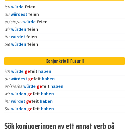
ich
würde
feien
du
würdest
feien
er/sie/es
würde
feien
wir
würden
feien
ihr
würdet
feien
Sie
würden
feien
Konjunktiv II Futur II
ich
würde
ge
feit
haben
du
würdest
ge
feit
haben
er/sie/es
würde
ge
feit
haben
wir
würden
ge
feit
haben
ihr
würdet
ge
feit
haben
Sie
würden
ge
feit
haben
Sök konjugeringen av ett annat verb på