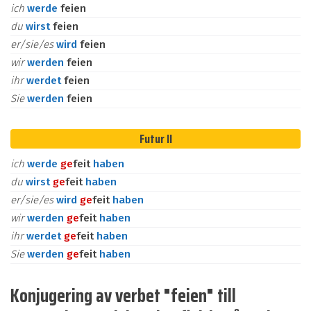
ich
werde
feien
du
wirst
feien
er/sie/es
wird
feien
wir
werden
feien
ihr
werdet
feien
Sie
werden
feien
Futur II
ich
werde
ge
feit
haben
du
wirst
ge
feit
haben
er/sie/es
wird
ge
feit
haben
wir
werden
ge
feit
haben
ihr
werdet
ge
feit
haben
Sie
werden
ge
feit
haben
Konjugering av verbet "feien" till