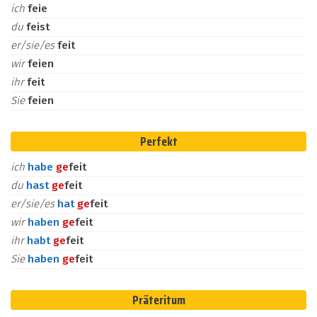
ich
feie
du
feist
er/sie/es
feit
wir
feien
ihr
feit
Sie
feien
Perfekt
ich
habe
ge
feit
du
hast
ge
feit
er/sie/es
hat
ge
feit
wir
haben
ge
feit
ihr
habt
ge
feit
Sie
haben
ge
feit
Präteritum