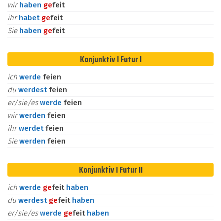
wir
haben
ge
feit
ihr
habet
ge
feit
Sie
haben
ge
feit
Konjunktiv I Futur I
ich
werde
feien
du
werdest
feien
er/sie/es
werde
feien
wir
werden
feien
ihr
werdet
feien
Sie
werden
feien
Konjunktiv I Futur II
ich
werde
ge
feit
haben
du
werdest
ge
feit
haben
er/sie/es
werde
ge
feit
haben