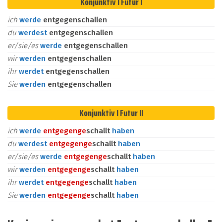
Konjunktiv I Futur I
ich
werde
entgegenschallen
du
werdest
entgegenschallen
er/sie/es
werde
entgegenschallen
wir
werden
entgegenschallen
ihr
werdet
entgegenschallen
Sie
werden
entgegenschallen
Konjunktiv I Futur II
ich
werde
entgegen
ge
schallt
haben
du
werdest
entgegen
ge
schallt
haben
er/sie/es
werde
entgegen
ge
schallt
haben
wir
werden
entgegen
ge
schallt
haben
ihr
werdet
entgegen
ge
schallt
haben
Sie
werden
entgegen
ge
schallt
haben