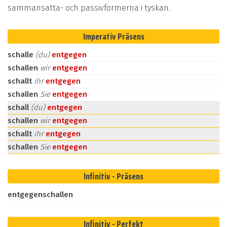
sammansatta- och passivformerna i tyskan.
Imperativ Präsens
schalle
(du)
entgegen
schallen
wir
entgegen
schallt
ihr
entgegen
schallen
Sie
entgegen
schall
(du)
entgegen
schallen
wir
entgegen
schallt
ihr
entgegen
schallen
Sie
entgegen
Infinitiv - Präsens
entgegenschallen
Infinitiv - Perfekt