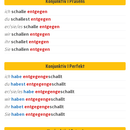
Konjunktiv I Präsens
ich
schalle
entgegen
du
schallest
entgegen
er/sie/es
schalle
entgegen
wir
schallen
entgegen
ihr
schallet
entgegen
Sie
schallen
entgegen
Konjunktiv I Perfekt
ich
habe
entgegen
ge
schallt
du
habest
entgegen
ge
schallt
er/sie/es
habe
entgegen
ge
schallt
wir
haben
entgegen
ge
schallt
ihr
habet
entgegen
ge
schallt
Sie
haben
entgegen
ge
schallt