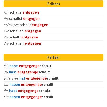
Präsens
ich
schalle
entgegen
du
schallst
entgegen
er/sie/es
schallt
entgegen
wir
schallen
entgegen
ihr
schallt
entgegen
Sie
schallen
entgegen
Perfekt
ich
habe
entgegen
ge
schallt
du
hast
entgegen
ge
schallt
er/sie/es
hat
entgegen
ge
schallt
wir
haben
entgegen
ge
schallt
ihr
habt
entgegen
ge
schallt
Sie
haben
entgegen
ge
schallt