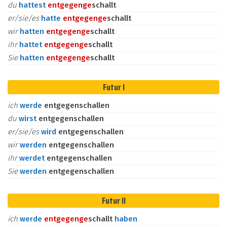
du
hattest
entgegen
ge
schallt
er/sie/es
hatte
entgegen
ge
schallt
wir
hatten
entgegen
ge
schallt
ihr
hattet
entgegen
ge
schallt
Sie
hatten
entgegen
ge
schallt
Futur I
ich
werde
entgegenschallen
du
wirst
entgegenschallen
er/sie/es
wird
entgegenschallen
wir
werden
entgegenschallen
ihr
werdet
entgegenschallen
Sie
werden
entgegenschallen
Futur II
ich
werde
entgegen
ge
schallt
haben