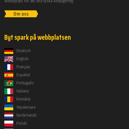
Webbplats för att lära tyska konjugering
Om oss
Byt spark på webbplatsen
Deutsch
English
Français
Español
Português
Italiano
Română
Українська
Nederlands
Polski