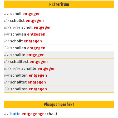
Präteritum
ich
scholl
entgegen
du
schollst
entgegen
er/sie/es
scholl
entgegen
wir
schollen
entgegen
ihr
schollt
entgegen
Sie
schollen
entgegen
ich
schallte
entgegen
du
schalltest
entgegen
er/sie/es
schallte
entgegen
wir
schallten
entgegen
ihr
schalltet
entgegen
Sie
schallten
entgegen
Plusquamperfekt
ich
hatte
entgegen
ge
schallt