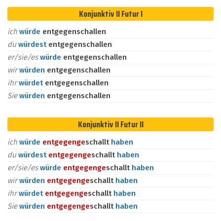
Konjunktiv II Futur I
ich
würde
entgegenschallen
du
würdest
entgegenschallen
er/sie/es
würde
entgegenschallen
wir
würden
entgegenschallen
ihr
würdet
entgegenschallen
Sie
würden
entgegenschallen
Konjunktiv II Futur II
ich
würde
entgegen
ge
schallt
haben
du
würdest
entgegen
ge
schallt
haben
er/sie/es
würde
entgegen
ge
schallt
haben
wir
würden
entgegen
ge
schallt
haben
ihr
würdet
entgegen
ge
schallt
haben
Sie
würden
entgegen
ge
schallt
haben