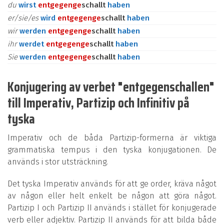
du
wirst
entgegen
ge
schallt
haben
er/sie/es
wird
entgegen
ge
schallt
haben
wir
werden
entgegen
ge
schallt
haben
ihr
werdet
entgegen
ge
schallt
haben
Sie
werden
entgegen
ge
schallt
haben
Konjugering av verbet "entgegenschallen"
till Imperativ, Partizip och Infinitiv på
tyska
Imperativ och de båda Partizip-formerna är viktiga
grammatiska tempus i den tyska konjugationen. De
används i stor utsträckning.
Det tyska Imperativ används för att ge order, kräva något
av någon eller helt enkelt be någon att göra något.
Partizip I och Partizip II används i stället för konjugerade
verb eller adjektiv. Partizip II används för att bilda både