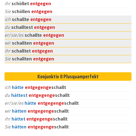
ihr
schöllet
entgegen
Sie
schöllen
entgegen
ich
schallte
entgegen
du
schalltest
entgegen
er/sie/es
schallte
entgegen
wir
schallten
entgegen
ihr
schalltet
entgegen
Sie
schallten
entgegen
Konjunktiv II Plusquamperfekt
ich
hätte
entgegen
ge
schallt
du
hättest
entgegen
ge
schallt
er/sie/es
hätte
entgegen
ge
schallt
wir
hätten
entgegen
ge
schallt
ihr
hättet
entgegen
ge
schallt
Sie
hätten
entgegen
ge
schallt