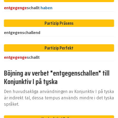
entgegen
ge
schallt
haben
Partizip Präsens
entgegenschallend
Partizip Perfekt
entgegen
ge
schallt
Böjning av verbet "entgegenschallen" till
Konjunktiv I på tyska
Den huvudsakliga användningen av Konjunktiv I på tyska
är indirekt tal, dessa tempus används mindre i det tyska
språket.