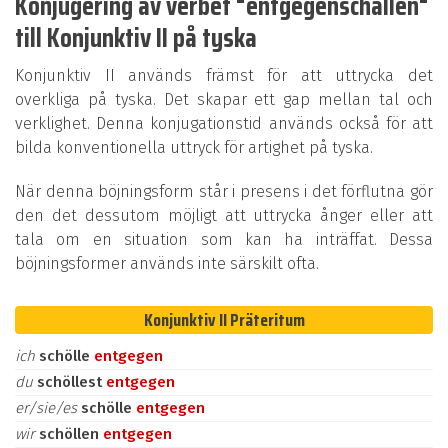
Konjugering av verbet "entgegenschallen"
till Konjunktiv II på tyska
Konjunktiv II används främst för att uttrycka det
overkliga på tyska. Det skapar ett gap mellan tal och
verklighet. Denna konjugationstid används också för att
bilda konventionella uttryck för artighet på tyska.
När denna böjningsform står i presens i det förflutna gör
den det dessutom möjligt att uttrycka ånger eller att
tala om en situation som kan ha inträffat. Dessa
böjningsformer används inte särskilt ofta.
Konjunktiv II Präteritum
ich
schölle
entgegen
du
schöllest
entgegen
er/sie/es
schölle
entgegen
wir
schöllen
entgegen